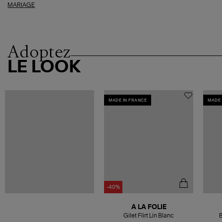
MARIAGE
Adoptez
LE LOOK
MADE IN FRANCE
MADE 
-40%
A LA FOLIE
Gilet Flirt Lin Blanc
B