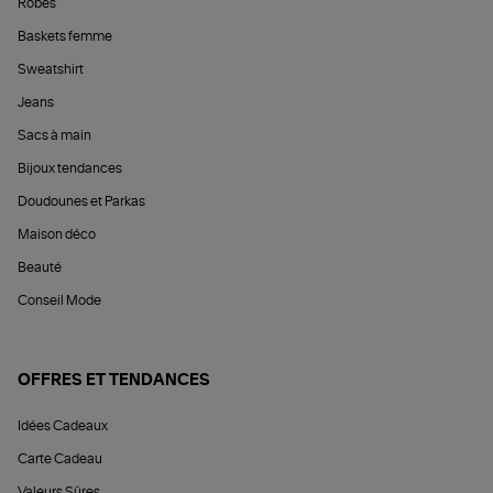
Robes
Baskets femme
Sweatshirt
Jeans
Sacs à main
Bijoux tendances
Doudounes et Parkas
Maison déco
Beauté
Conseil Mode
OFFRES ET TENDANCES
Idées Cadeaux
Carte Cadeau
Valeurs Sûres