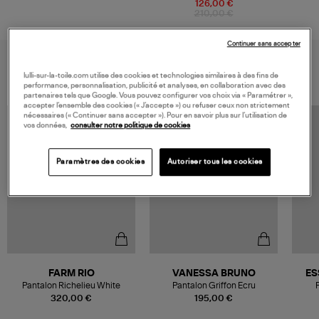
126,00 €
210,00 €
Continuer sans accepter
VOUS AIMEREZ AUSSI
lulli-sur-la-toile.com utilise des cookies et technologies similaires à des fins de
performance, personnalisation, publicité et analyses, en collaboration avec des
partenaires tels que Google. Vous pouvez configurer vos choix via « Paramétrer »,
accepter l’ensemble des cookies (« J’accepte ») ou refuser ceux non strictement
nécessaires (« Continuer sans accepter »). Pour en savoir plus sur l’utilisation de
vos données,
consulter notre politique de cookies
Paramètres des cookies
Autoriser tous les cookies
FARM RIO
VANESSA BRUNO
ES
Pantalon Richelieu White
Pantalon Griffon Ecru
320,00 €
195,00 €