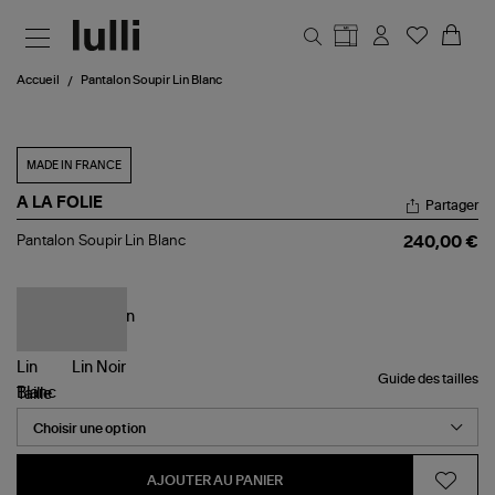
Aller au contenu principal
Accueil
Pantalon Soupir Lin Blanc
MADE IN FRANCE
A LA FOLIE
Partager
Pantalon
Pantalon Soupir Lin Blanc
240,00 €
Soupir
Lin
Blanc
Guide des tailles
Taille
AJOUTER AU PANIER