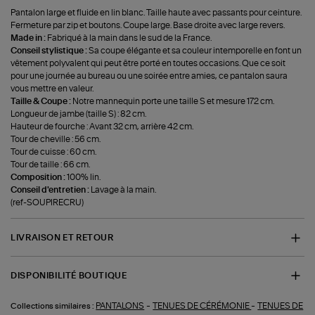
Pantalon large et fluide en lin blanc. Taille haute avec passants pour ceinture.
Fermeture par zip et boutons. Coupe large. Base droite avec large revers.
Made in :
Fabriqué à la main dans le sud de la France.
Conseil stylistique :
Sa coupe élégante et sa couleur intemporelle en font un
vêtement polyvalent qui peut être porté en toutes occasions. Que ce soit
pour une journée au bureau ou une soirée entre amies, ce pantalon saura
vous mettre en valeur.
Taille & Coupe :
Notre mannequin porte une taille S et mesure 172 cm.
Longueur de jambe (taille S) : 82 cm.
Hauteur de fourche : Avant 32 cm, arrière 42 cm.
Tour de cheville : 56 cm.
Tour de cuisse : 60 cm.
Tour de taille : 66 cm.
Composition :
100% lin.
Conseil d'entretien :
Lavage à la main.
(ref-SOUPIRECRU)
LIVRAISON ET RETOUR
DISPONIBILITÉ BOUTIQUE
-
-
PANTALONS
TENUES DE CÉRÉMONIE
TENUES DE
Collections similaires :