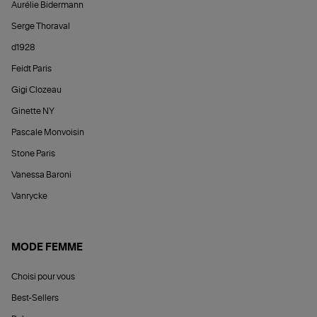
Aurélie Bidermann
Serge Thoraval
d1928
Feidt Paris
Gigi Clozeau
Ginette NY
Pascale Monvoisin
Stone Paris
Vanessa Baroni
Vanrycke
MODE FEMME
Choisi pour vous
Best-Sellers