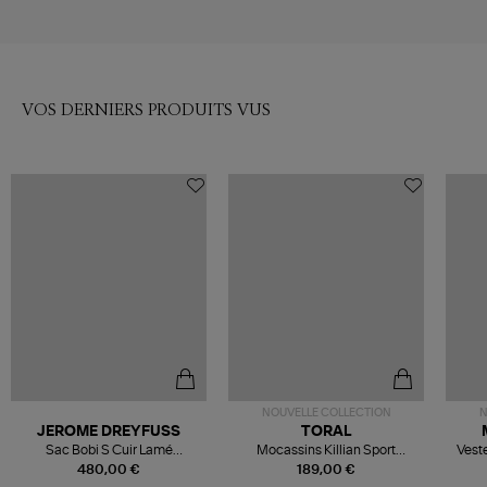
VOS DERNIERS PRODUITS VUS
NOUVELLE COLLECTION
N
JEROME DREYFUSS
TORAL
Sac Bobi S Cuir Lamé
Mocassins Killian Sport
Veste
Champagne
Mousse
480,00 €
189,00 €