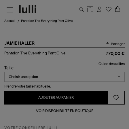
Aller au contenu principal
Accueil
Pantalon The Everything Pant Olive
JAMIE HALLER
Partager
Pantalon
Pantalon The Everything Pant Olive
770,00 €
The
Everything
Guide des tailles
Pant
Taille
Olive
Prendre votre taille habituelle.
AJOUTER AU PANIER
VOIR DISPONIBILITÉ EN BOUTIQUE
VOTRE CONSEILLÈRE LULLI