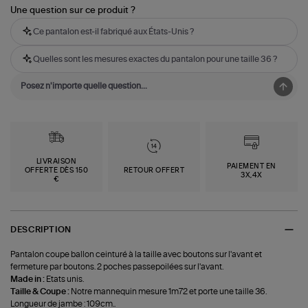
Une question sur ce produit ?
Ce pantalon est-il fabriqué aux États-Unis ?
Quelles sont les mesures exactes du pantalon pour une taille 36 ?
LIVRAISON
PAIEMENT EN
OFFERTE DÈS 150
RETOUR OFFERT
3X,4X
€
DESCRIPTION
Pantalon coupe ballon ceinturé à la taille avec boutons sur l'avant et
fermeture par boutons. 2 poches passepoilées sur l'avant.
Made in :
Etats unis.
Taille & Coupe :
Notre mannequin mesure 1m72 et porte une taille 36.
Longueur de jambe : 109cm..