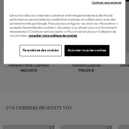
Continuer sans accepter
lulli-sur-la-toile.com utilise des cookies et technologies similaires à des fins de
performance, personnalisation, publicité et analyses, en collaboration avec des
partenaires tels que Google. Vous pouvez configurer vos choix via « Paramétrer »,
accepter l’ensemble des cookies (« J’accepte ») ou refuser ceux non strictement
nécessaires (« Continuer sans accepter »). Pour en savoir plus sur l’utilisation de
vos données,
consulter notre politique de cookies
Paramètres des cookies
Autoriser tous les cookies
NOUVELLE COLLECTION
CHRISTIAN WIJNANTS
ZIMMERMANN
Pantalon Pama Chartreux
Pantalon Graphite
Panta
663,00 €
795,00 €
VOS DERNIERS PRODUITS VUS