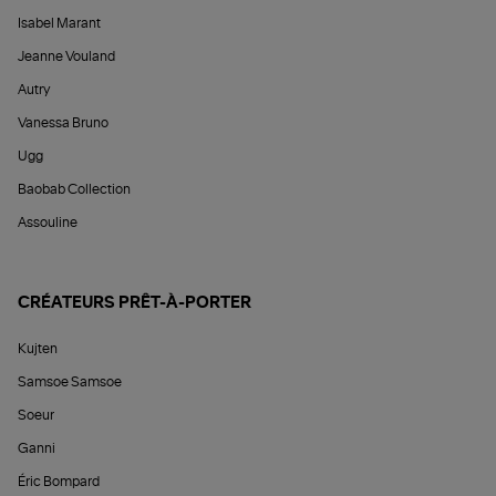
Isabel Marant
Jeanne Vouland
Autry
Vanessa Bruno
Ugg
Baobab Collection
Assouline
CRÉATEURS PRÊT-À-PORTER
Kujten
Samsoe Samsoe
Soeur
Ganni
Éric Bompard