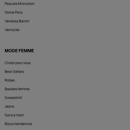
Pascale Monvoisin
Stone Paris
Vanessa Baroni
Vanrycke
MODE FEMME
Choisi pour vous
Best-Sellers
Robes
Baskets femme
Sweatshirt
Jeans
Sacs à main
Bijoux tendances