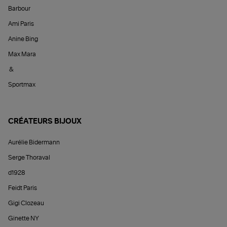
Barbour
Ami Paris
Anine Bing
Max Mara
&
Sportmax
CRÉATEURS BIJOUX
Aurélie Bidermann
Serge Thoraval
d1928
Feidt Paris
Gigi Clozeau
Ginette NY