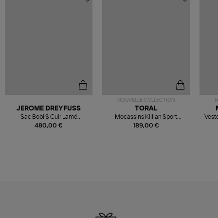
NOUVELLE COLLECTION
N
JEROME DREYFUSS
TORAL
Sac Bobi S Cuir Lamé
Mocassins Killian Sport
Veste
Champagne
Mousse
480,00 €
189,00 €