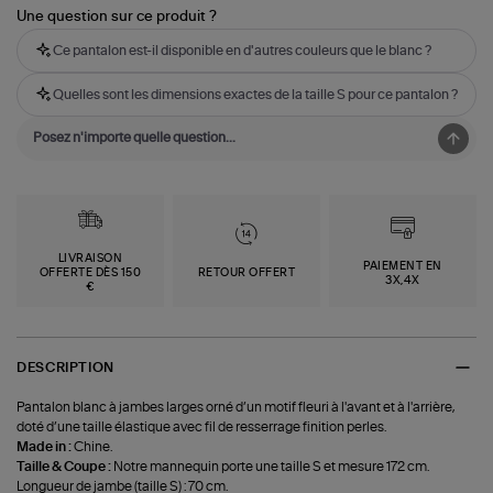
Une question sur ce produit ?
Ce pantalon est-il disponible en d'autres couleurs que le blanc ?
Quelles sont les dimensions exactes de la taille S pour ce pantalon ?
LIVRAISON
PAIEMENT EN
OFFERTE DÈS 150
RETOUR OFFERT
3X,4X
€
DESCRIPTION
Pantalon blanc à jambes larges orné d’un motif fleuri à l'avant et à l'arrière,
doté d’une taille élastique avec fil de resserrage finition perles.
Made in :
Chine.
Taille & Coupe :
Notre mannequin porte une taille S et mesure 172 cm.
Longueur de jambe (taille S) : 70 cm.