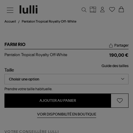
Aller au contenu principal
Accueil
Pantalon Tropical Royalty Off-White
FARM RIO
Partager
Pantalon
Pantalon Tropical Royalty Off-White
190,00 €
Tropical
Royalty
Guide des tailles
Off-
Taille
White
Prendre votre taille habituelle.
AJOUTER AU PANIER
VOIR DISPONIBILITÉ EN BOUTIQUE
VOTRE CONSEILLÈRE LULLI