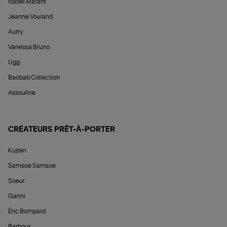
Isabel Marant
Jeanne Vouland
Autry
Vanessa Bruno
Ugg
Baobab Collection
Assouline
CRÉATEURS PRÊT-À-PORTER
Kujten
Samsoe Samsoe
Soeur
Ganni
Éric Bompard
Barbour