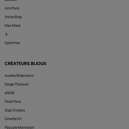
Ami Paris
Anine Bing
Max Mara
&
Sportmax
CRÉATEURS BIJOUX
Aurélie Bidermann
Serge Thoraval
d1928
Feidt Paris
Gigi Clozeau
Ginette NY
Pascale Monvoisin