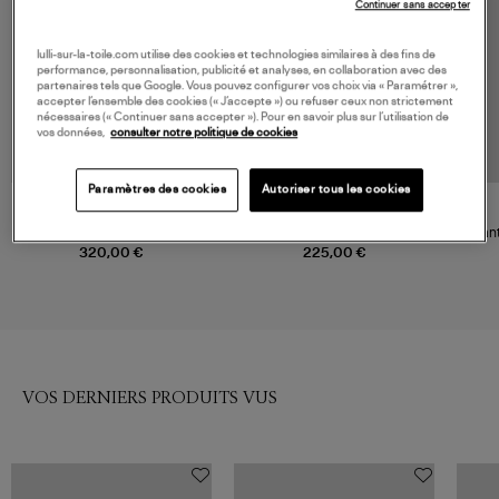
Continuer sans accepter
lulli-sur-la-toile.com utilise des cookies et technologies similaires à des fins de
performance, personnalisation, publicité et analyses, en collaboration avec des
partenaires tels que Google. Vous pouvez configurer vos choix via « Paramétrer »,
accepter l’ensemble des cookies (« J’accepte ») ou refuser ceux non strictement
nécessaires (« Continuer sans accepter »). Pour en savoir plus sur l’utilisation de
vos données,
consulter notre politique de cookies
Paramètres des cookies
Autoriser tous les cookies
FARM RIO
ESSENTIEL ANTWERP
Pantalon Richelieu White
Pantalon Janai Blanc
Pan
Multicolore
320,00 €
225,00 €
VOS DERNIERS PRODUITS VUS