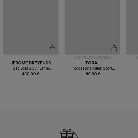
NOUVELLE COLLECTION
N
JEROME DREYFUSS
TORAL
Sac Bobi S Cuir Lamé
Mocassins Killian Sport
Champagne
Mousse
480,00 €
189,00 €