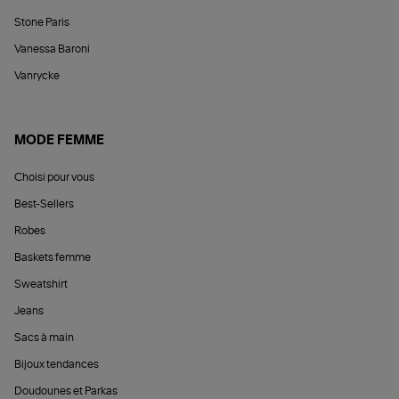
Stone Paris
Vanessa Baroni
Vanrycke
MODE FEMME
Choisi pour vous
Best-Sellers
Robes
Baskets femme
Sweatshirt
Jeans
Sacs à main
Bijoux tendances
Doudounes et Parkas