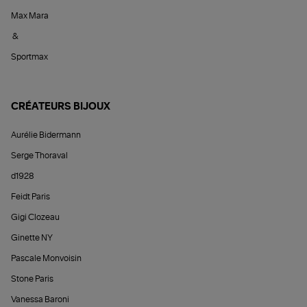
Max Mara
&
Sportmax
CRÉATEURS BIJOUX
Aurélie Bidermann
Serge Thoraval
d1928
Feidt Paris
Gigi Clozeau
Ginette NY
Pascale Monvoisin
Stone Paris
Vanessa Baroni