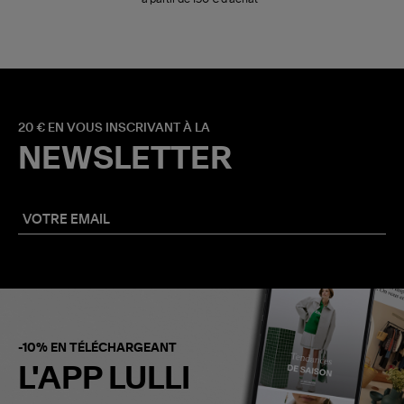
20 € EN VOUS INSCRIVANT À LA
NEWSLETTER
-10% EN TÉLÉCHARGEANT
L'APP LULLI