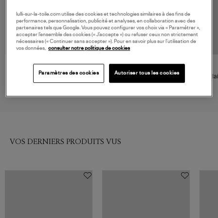
lulli-sur-la-toile.com utilise des cookies et technologies similaires à des fins de
performance, personnalisation, publicité et analyses, en collaboration avec des
partenaires tels que Google. Vous pouvez configurer vos choix via « Paramétrer »,
accepter l’ensemble des cookies (« J’accepte ») ou refuser ceux non strictement
nécessaires (« Continuer sans accepter »). Pour en savoir plus sur l’utilisation de
vos données,
consulter notre politique de cookies
MAIÔ PARIS
MAIÔ PARIS
Paramètres des cookies
Autoriser tous les cookies
Maillot de Bain Orsay Marron
Maillot de Bain Monceau Une
Mai
Chocolat
Pièce Taupe Pailleté
255,00 €
245,00 €
VOS DERNIERS PRODUITS VUS