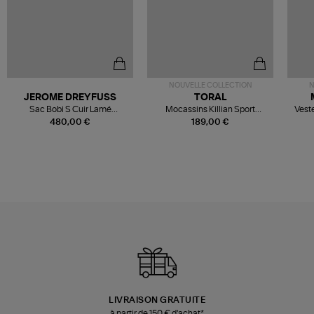
NOUVELLE COLLECTION
N
JEROME DREYFUSS
TORAL
Sac Bobi S Cuir Lamé
Mocassins Killian Sport
Veste
Champagne
Mousse
480,00 €
189,00 €
LIVRAISON GRATUITE
à partir de 150 € d'achat*