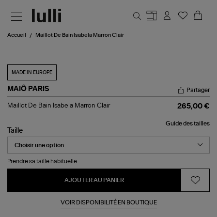
Aller au contenu principal
Accueil
Maillot De Bain Isabela Marron Clair
MADE IN EUROPE
MAIÔ PARIS
Partager
Maillot
Maillot De Bain Isabela Marron Clair
265,00 €
De
Bain
Guide des tailles
Isabela
Taille
Marron
Clair
Prendre sa taille habituelle.
AJOUTER AU PANIER
VOIR DISPONIBILITÉ EN BOUTIQUE