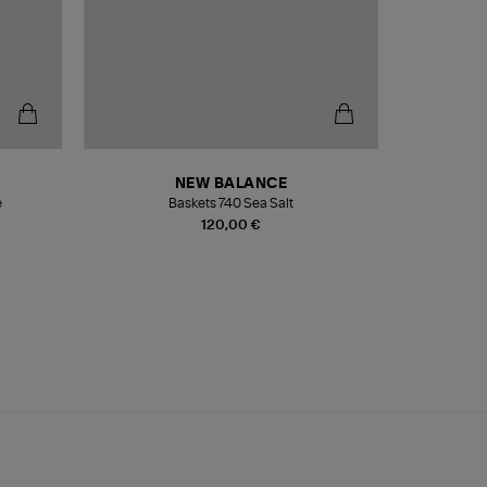
NEW BALANCE
e
Baskets 740 Sea Salt
Veste
120,00 €