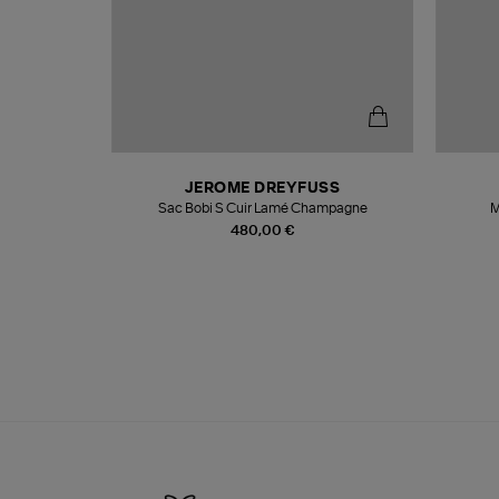
N
JEROME DREYFUSS
te
Sac Bobi S Cuir Lamé Champagne
M
480,00 €