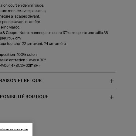
alon court en denim rouge,
ture montée avec passants,
eture à laçages devant,
 poches avant et arrière.
 in :
Maroc.
le & Coupe :
Notre mannequin mesure 172 cm et porte une taille 38.
ueur : 67 cm
eur fourche : 22 cm avant, 24 cm arrière.
position :
100% coton.
eil d'entretien :
Laver a 30°
f-PA0544FBC2H02I11BH)
VRAISON ET RETOUR
SPONIBILITÉ BOUTIQUE
ntinuer sans accepter