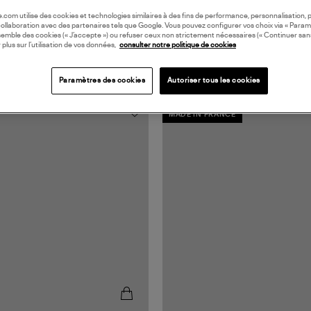
oile.com utilise des cookies et technologies similaires à des fins de performance, personnalisation, p
collaboration avec des partenaires tels que Google. Vous pouvez configurer vos choix via « Param
semble des cookies (« J’accepte ») ou refuser ceux non strictement nécessaires (« Continuer san
 plus sur l’utilisation de vos données,
consulter notre politique de cookies
Paramètres des cookies
Autoriser tous les cookies
MADE IN FRANCE