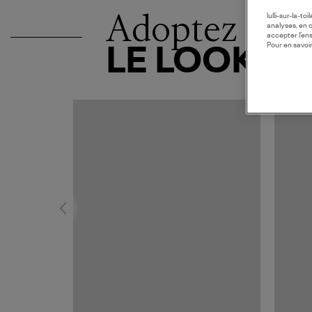
Adoptez
lulli-sur-la-t
analyses, en 
accepter l’en
Pour en savoir
LE LOOK