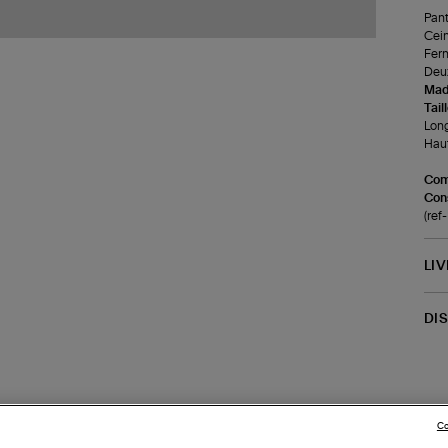
Pant
Cein
Ferm
Deux
Made
Tail
Long
Haut
Com
Cons
(re
LI
DI
Co