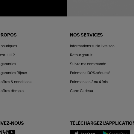
PROPOS
NOS SERVICES
 boutiques
Informations sur la livraison
est Lulli ?
Retour gratuit
 garanties
Suivre ma commande
 garanties Bijoux
Paiement 100% sécurisé
 offres & conditions
Paiement en 3 ou 4 fois
offres d'emploi
Carte Cadeau
IVEZ-NOUS
TÉLÉCHARGEZ L'APPLICATIO