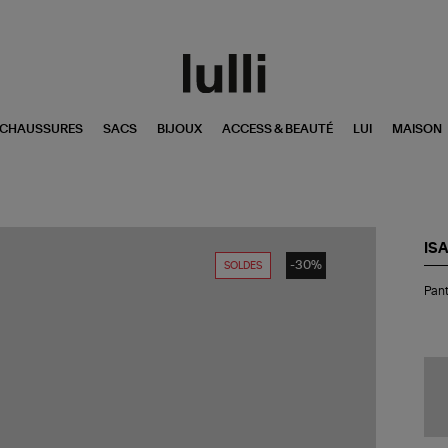
CHAUSSURES
SACS
BIJOUX
ACCESS & BEAUTÉ
LUI
MAISON
IS
-30%
SOLDES
Pan
Pant
Van
Ro