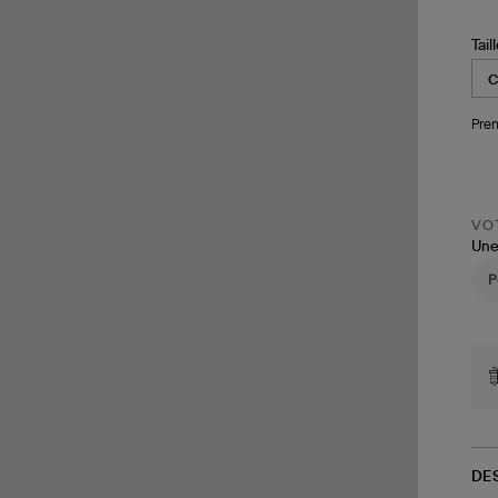
Tail
Pren
VOT
Une
DE