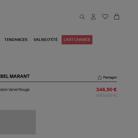
TENDANCES
VALISE D'ÉTÉ
LAST CHANCE
ABEL MARANT
Partager
talon
alon Vanel Rouge
346,50 €
el
uge
495,00 €