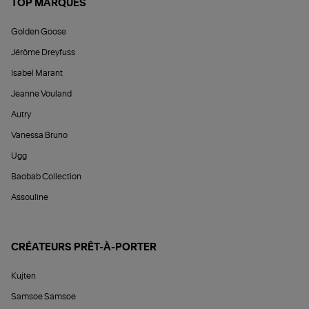
TOP MARQUES
Golden Goose
Jérôme Dreyfuss
Isabel Marant
Jeanne Vouland
Autry
Vanessa Bruno
Ugg
Baobab Collection
Assouline
CRÉATEURS PRÊT-À-PORTER
Kujten
Samsoe Samsoe