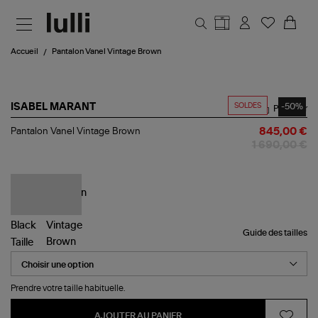
Aller au contenu principal
Accueil
Pantalon Vanel Vintage Brown
SOLDES
-50%
ISABEL MARANT
Partager
Pantalon
Pantalon Vanel Vintage Brown
845,00 €
Vanel
1 690,00 €
Vintage
Brown
Guide des tailles
Taille
Prendre votre taille habituelle.
AJOUTER AU PANIER