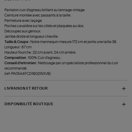
Pantalon cuir d'agneau brillant au tannage vintage.
Ceinture montée avec passants à la taille.
Fermeture avec laçage.
Poches cavalière sur les côtés et plaquées au dos.
Découpes aux genoux.
Jambe droite et longueur cheville.
Taille & Coupe :
Notre mannequin mesure 172 cm et porte une taille 38.
Longueur : 67 cm
Hauteur fourche : 22 cm avant, 24 cm arrière.
Composition :
100% Cuir d'agneau.
Conseil d'entretien :
Nettoyage par un spécialiste professionnel du cuir
recommandé.
(ref-PA0544FCD1B02I50VB)
LIVRAISON ET RETOUR
DISPONIBILITÉ BOUTIQUE