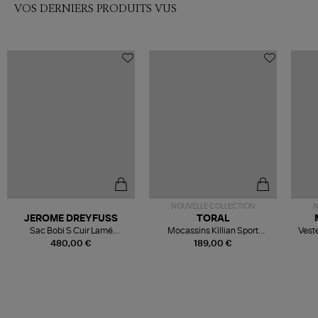
VOS DERNIERS PRODUITS VUS
NOUVELLE COLLECTION
N
JEROME DREYFUSS
TORAL
Sac Bobi S Cuir Lamé
Mocassins Killian Sport
Veste
Champagne
Mousse
480,00 €
189,00 €