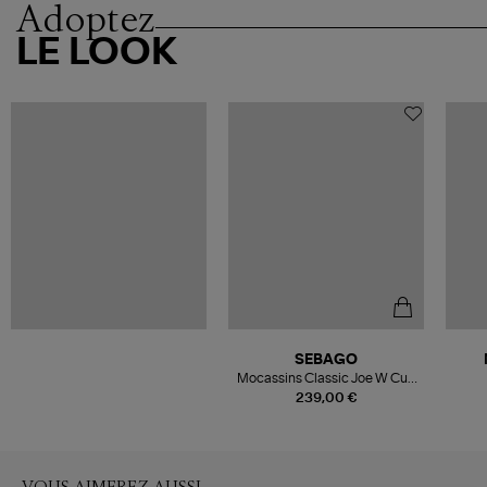
Adoptez
LE LOOK
SEBAGO
Mocassins Classic Joe W Cuir
Black Regular
239,00 €
VOUS AIMEREZ AUSSI