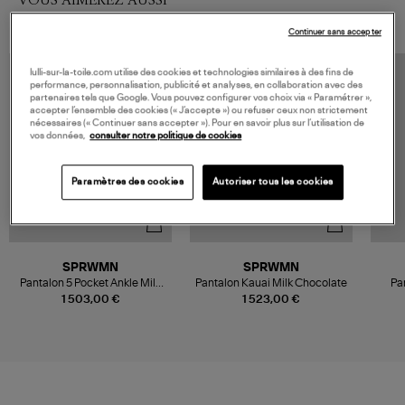
Continuer sans accepter
lulli-sur-la-toile.com utilise des cookies et technologies similaires à des fins de
performance, personnalisation, publicité et analyses, en collaboration avec des
partenaires tels que Google. Vous pouvez configurer vos choix via « Paramétrer »,
accepter l’ensemble des cookies (« J’accepte ») ou refuser ceux non strictement
nécessaires (« Continuer sans accepter »). Pour en savoir plus sur l’utilisation de
vos données,
consulter notre politique de cookies
Paramètres des cookies
Autoriser tous les cookies
SPRWMN
SPRWMN
Pantalon 5 Pocket Ankle Milk
Pantalon Kauai Milk Chocolate
Pan
Chocolate
1 503,00 €
1 523,00 €