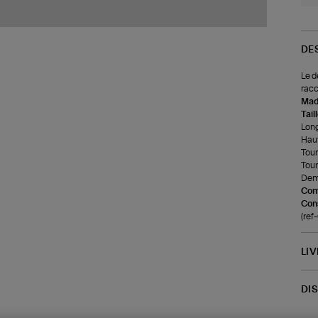
DE
Le d
racc
Made
Tail
Long
Haut
Tour
Tour
Demi
Com
Cons
(re
LI
DI