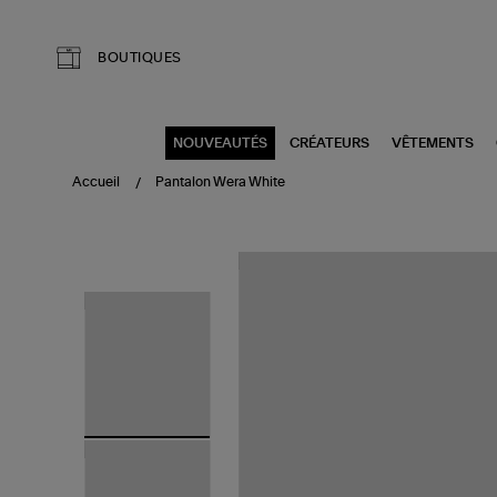
Aller au contenu principal
BOUTIQUES
NOUVEAUTÉS
CRÉATEURS
VÊTEMENTS
Accueil
Pantalon Wera White