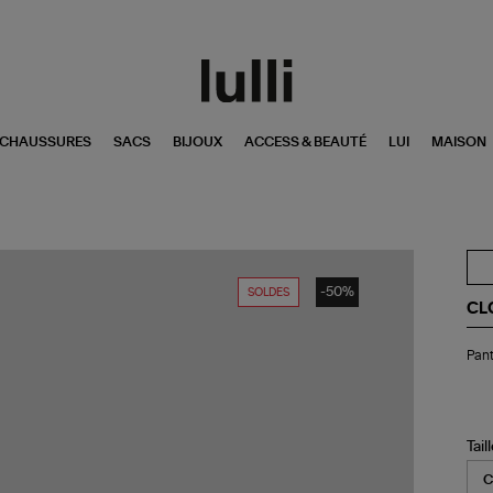
CHAUSSURES
SACS
BIJOUX
ACCESS & BEAUTÉ
LUI
MAISON
-50%
SOLDES
CL
Pan
Pant
We
Wh
Tail