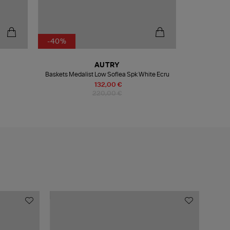
-40%
AUTRY
Baskets Medalist Low Soflea Spk White Ecru
132,00 €
220,00 €
MADE