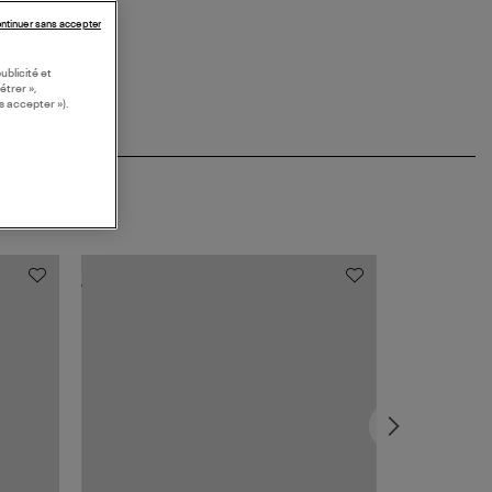
ntinuer sans accepter
ublicité et
étrer »,
s accepter »).