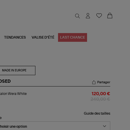
TENDANCES
VALISE D'ÉTÉ
LAST CHANCE
MADE IN EUROPE
OSED
Partager
talon
alon Wera White
120,00 €
ra
ite
240,00 €
Guide des tailles
le