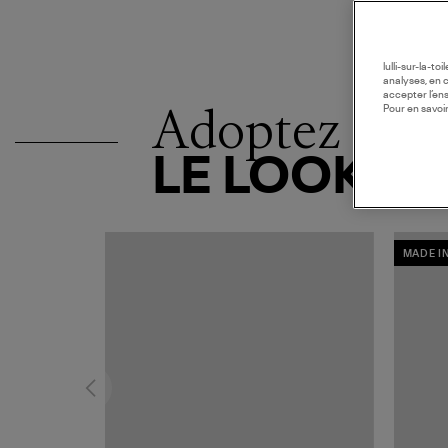
lulli-sur-la-t
analyses, en 
accepter l’en
Adoptez
Pour en savoir
LE LOOK
MADE I