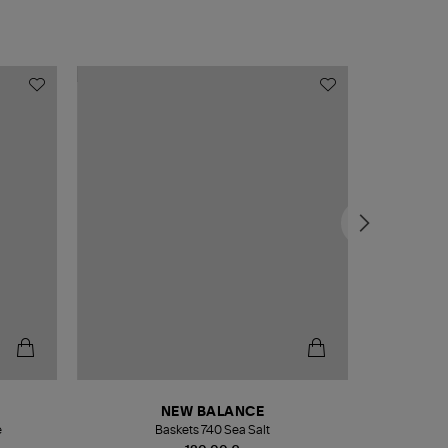
NEW BALANCE
e
Baskets 740 Sea Salt
Veste