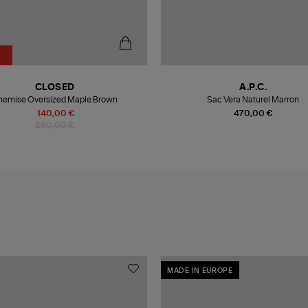
CLOSED
A.P.C.
hemise Oversized Maple Brown
Sac Vera Naturel Marron
140,00 €
470,00 €
280,00 €
MADE IN EUROPE