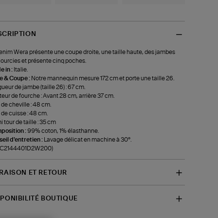
SCRIPTION
enim Wera présente une coupe droite, une taille haute, des jambes
ourcies et présente cinq poches.
 in :
Italie.
le & Coupe :
Notre mannequin mesure 172 cm et porte une taille 26.
ueur de jambe (taille 26) : 67 cm.
eur de fourche : Avant 28 cm, arrière 37 cm.
 de cheville : 48 cm.
 de cuisse : 48 cm.
 tour de taille : 35 cm
position :
99% coton, 1% élasthanne.
eil d'entretien :
Lavage délicat en machine à 30°.
f-C2144401D2W200)
VRAISON ET RETOUR
SPONIBILITÉ BOUTIQUE