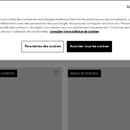
Co
oile.com utilise des cookies et technologies similaires à des fins de performance, personnalisation, p
collaboration avec des partenaires tels que Google. Vous pouvez configurer vos choix via « Param
semble des cookies (« J’accepte ») ou refuser ceux non strictement nécessaires (« Continuer san
 plus sur l’utilisation de vos données,
consulter notre politique de cookies
Paramètres des cookies
Autoriser tous les cookies
N EUROPE
MADE IN EUROPE