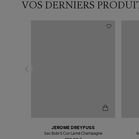
VOS DERNIERS PRODUI
N
JEROME DREYFUSS
te
Sac Bobi S Cuir Lamé Champagne
M