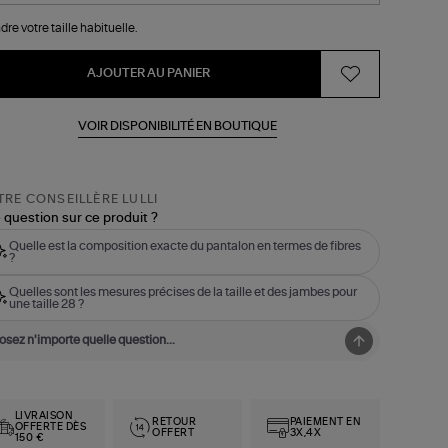
dre votre taille habituelle.
AJOUTER AU PANIER
VOIR DISPONIBILITÉ EN BOUTIQUE
RE CONSEILLÈRE LULLI
 question sur ce produit ?
Quelle est la composition exacte du pantalon en termes de fibres
?
Quelles sont les mesures précises de la taille et des jambes pour
une taille 28 ?
LIVRAISON
RETOUR
PAIEMENT EN
OFFERTE DÈS
OFFERT
3X,4X
150 €