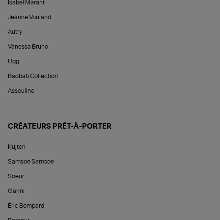
Isabel Marant
Jeanne Vouland
Autry
Vanessa Bruno
Ugg
Baobab Collection
Assouline
CRÉATEURS PRÊT-À-PORTER
Kujten
Samsoe Samsoe
Soeur
Ganni
Éric Bompard