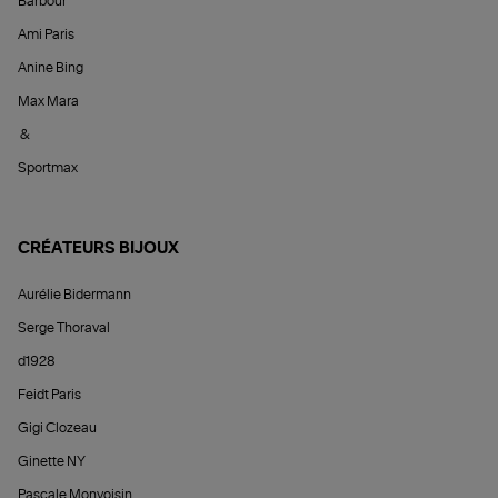
Barbour
Ami Paris
Anine Bing
Max Mara
&
Sportmax
CRÉATEURS BIJOUX
Aurélie Bidermann
Serge Thoraval
d1928
Feidt Paris
Gigi Clozeau
Ginette NY
Pascale Monvoisin