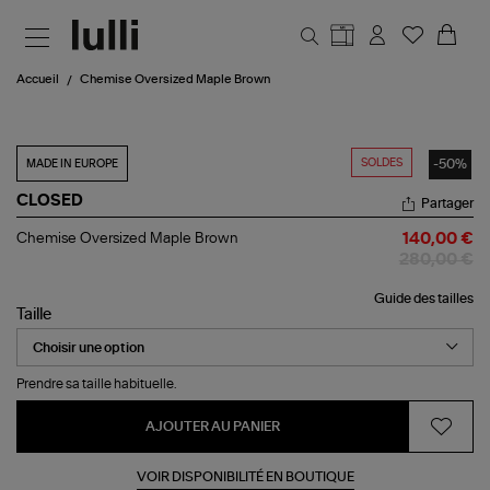
Aller au contenu principal
Accueil
Chemise Oversized Maple Brown
SOLDES
-50%
MADE IN EUROPE
CLOSED
Partager
Chemise
Chemise Oversized Maple Brown
140,00 €
Oversized
280,00 €
Maple
Brown
Guide des tailles
Taille
Prendre sa taille habituelle.
AJOUTER AU PANIER
VOIR DISPONIBILITÉ EN BOUTIQUE