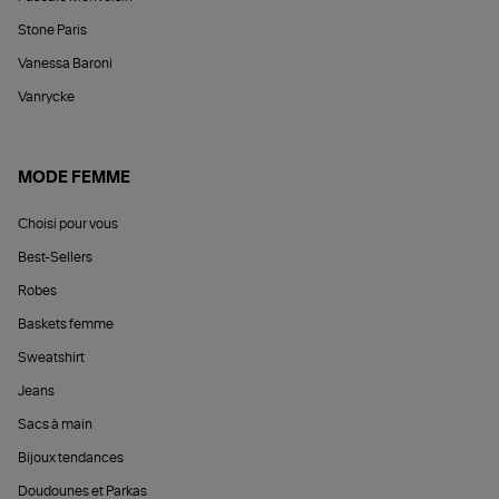
Stone Paris
Vanessa Baroni
Vanrycke
MODE FEMME
Choisi pour vous
Best-Sellers
Robes
Baskets femme
Sweatshirt
Jeans
Sacs à main
Bijoux tendances
Doudounes et Parkas