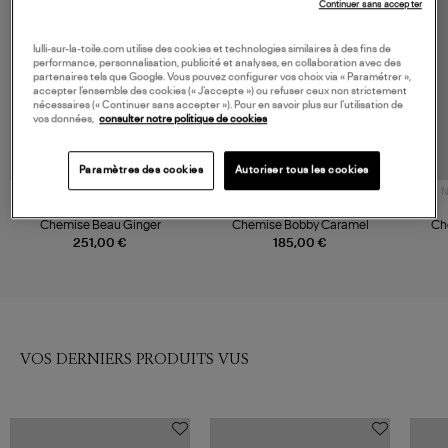
Continuer sans accepter
lulli-sur-la-toile.com utilise des cookies et technologies similaires à des fins de
performance, personnalisation, publicité et analyses, en collaboration avec des
partenaires tels que Google. Vous pouvez configurer vos choix via « Paramétrer »,
accepter l’ensemble des cookies (« J’accepte ») ou refuser ceux non strictement
nécessaires (« Continuer sans accepter »). Pour en savoir plus sur l’utilisation de
vos données,
consulter notre politique de cookies
Paramètres des cookies
Autoriser tous les cookies
N
XIRENA
VANESSA BRUNO
Chemise Beau Ginger
Chemise Bobby Caramel
Ch
251,00 €
185,00 €
VOS DERNIERS PRODUITS VUS