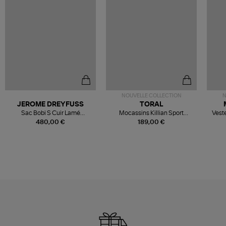
NOUVELLE COLLECTION
N
JEROME DREYFUSS
TORAL
Sac Bobi S Cuir Lamé
Mocassins Killian Sport
Veste
Champagne
Mousse
480,00 €
189,00 €