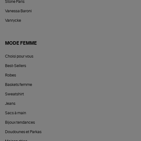
Stone Paris
Vanessa Baroni
Vanrycke
MODE FEMME
Choisi pour vous
Best-Sellers
Robes
Baskets femme
Sweatshirt
Jeans
Sacs à main
Bijoux tendances
Doudounes et Parkas