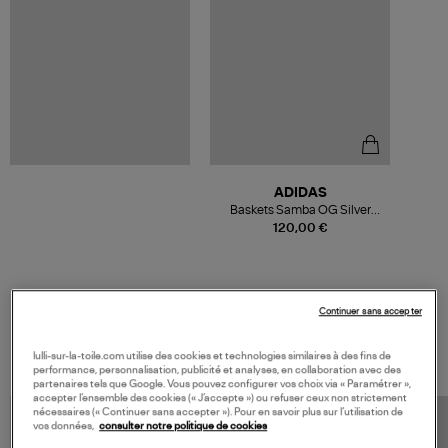
ADIDAS
Baskets Samba OG Silver
Metallic Cloud White Core
120,00 €
White
Continuer sans accepter
VOS DERNIERS PRODUITS VUS
lulli-sur-la-toile.com utilise des cookies et technologies similaires à des fins de
performance, personnalisation, publicité et analyses, en collaboration avec des
partenaires tels que Google. Vous pouvez configurer vos choix via « Paramétrer »,
accepter l’ensemble des cookies (« J’accepte ») ou refuser ceux non strictement
nécessaires (« Continuer sans accepter »). Pour en savoir plus sur l’utilisation de
vos données,
consulter notre politique de cookies