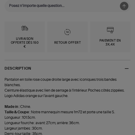
LIVRAISON
PAIEMENT EN
OFFERTE DÈS 150
RETOUR OFFERT
3X,4X
€
DESCRIPTION
Pantalon en toile rose coupe droite large avec iconiques trois bandes
blanches.
Ceinture élastique avec lien de serrage à l'intérieur. Poches côtés zippées.
Logo Adidas orange sur l'avant gauche.
Made in :
Chine.
Taille & Coupe :
Notre mannequin mesure 1m72 et porte une taille S.
Longueur : 101.5cm.
Longueur fourche : avant: 27cm; arrière: 36cm.
Largeur jambes : 30cm.
Demi-tour taille : 35cm.