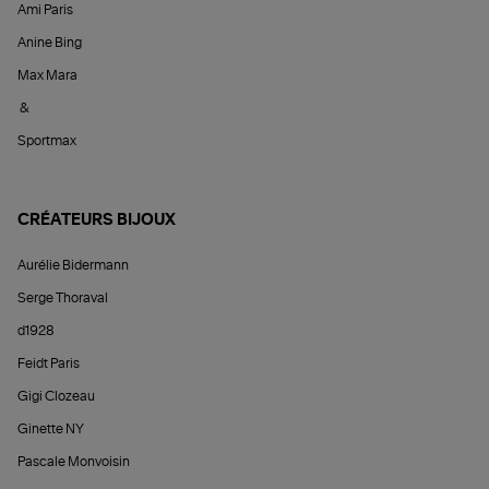
Ami Paris
Anine Bing
Max Mara
&
Sportmax
CRÉATEURS BIJOUX
Aurélie Bidermann
Serge Thoraval
d1928
Feidt Paris
Gigi Clozeau
Ginette NY
Pascale Monvoisin