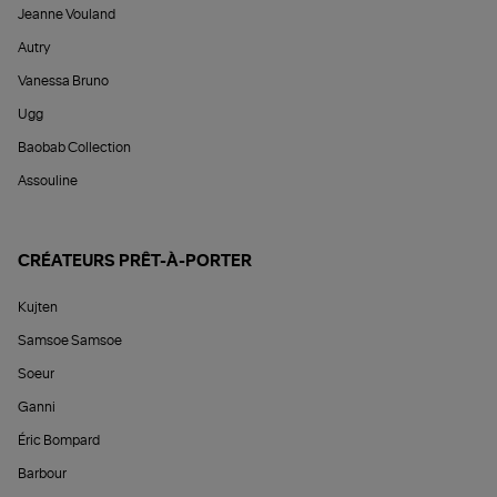
Jeanne Vouland
Autry
Vanessa Bruno
Ugg
Baobab Collection
Assouline
CRÉATEURS PRÊT-À-PORTER
Kujten
Samsoe Samsoe
Soeur
Ganni
Éric Bompard
Barbour