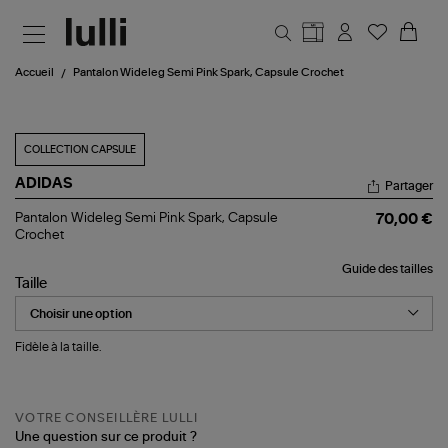
Aller au contenu principal
Accueil
Pantalon Wideleg Semi Pink Spark, Capsule Crochet
COLLECTION CAPSULE
ADIDAS
Partager
Pantalon
Pantalon Wideleg Semi Pink Spark, Capsule
70,00 €
Wideleg
Crochet
Semi
Pink
Guide des tailles
Spark,
Taille
Capsule
Crochet
Fidèle à la taille.
VOTRE CONSEILLÈRE LULLI
Une question sur ce produit ?