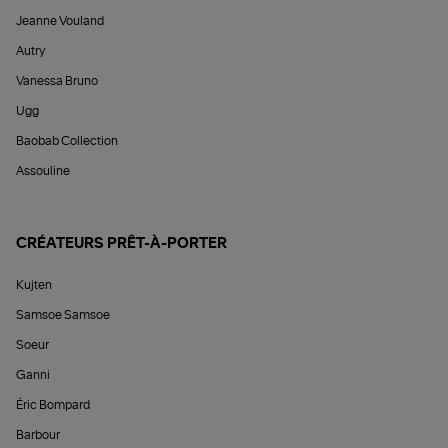
Jeanne Vouland
Autry
Vanessa Bruno
Ugg
Baobab Collection
Assouline
CRÉATEURS PRÊT-À-PORTER
Kujten
Samsoe Samsoe
Soeur
Ganni
Éric Bompard
Barbour