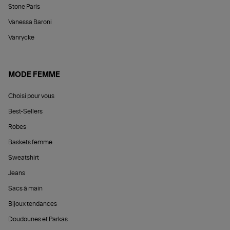
Stone Paris
Vanessa Baroni
Vanrycke
MODE FEMME
Choisi pour vous
Best-Sellers
Robes
Baskets femme
Sweatshirt
Jeans
Sacs à main
Bijoux tendances
Doudounes et Parkas