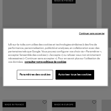
MADE IN FRANCE
Continuer sans accepter
lulli-sur-la-toile.com utilise des cookies et technologies similaires à des fins de
performance, personnalisation, publicité et analyses, en collaboration avec des
partenaires tels que Google. Vous pouvez configurer vos choix via « Paramétrer »,
GIGI CLOZEAU
accepter l’ensemble des cookies (« J’accepte ») ou refuser ceux non strictement
nécessaires (« Continuer sans accepter »). Pour en savoir plus sur l’utilisation de
Pendentif Madone PM Or
Brace
vos données,
consulter notre politique de cookies
185,00 €
Paramètres des cookies
Autoriser tous les cookies
VOUS AIMEREZ AUSSI
MADE IN FRANCE
MADE IN EUROPE