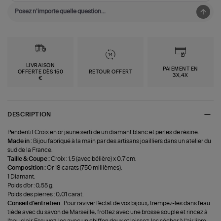
LIVRAISON
PAIEMENT EN
OFFERTE DÈS 150
RETOUR OFFERT
3X,4X
€
DESCRIPTION
Pendentif Croix en or jaune serti de un diamant blanc et perles de résine.
Made in :
Bijou fabriqué à la main par des artisans joailliers dans un atelier du
sud de la France.
Taille & Coupe :
Croix : 1,5 (avec bélière) x 0,7 cm.
Composition :
Or 18 carats (750 millièmes).
1 Diamant.
Poids d'or : 0,55 g.
Poids des pierres : 0,01 carat.
Conseil d'entretien :
Pour raviver l'éclat de vos bijoux, trempez-les dans l'eau
tiède avec du savon de Marseille, frottez avec une brosse souple et rincez à