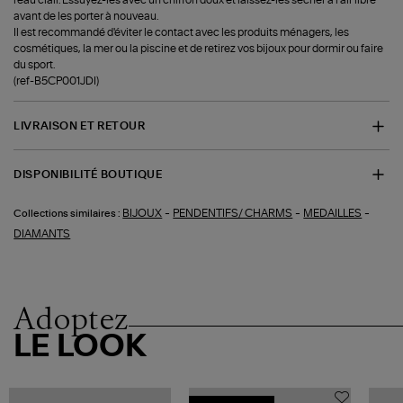
l'eau clair. Essuyez-les avec un chiffon doux et laissez-les sécher à l'air libre
avant de les porter à nouveau.
Il est recommandé d'éviter le contact avec les produits ménagers, les
cosmétiques, la mer ou la piscine et de retirez vos bijoux pour dormir ou faire
du sport.
(ref-B5CP001JDI)
LIVRAISON ET RETOUR
DISPONIBILITÉ BOUTIQUE
-
-
-
BIJOUX
PENDENTIFS/ CHARMS
MEDAILLES
Collections similaires :
DIAMANTS
Adoptez
LE LOOK