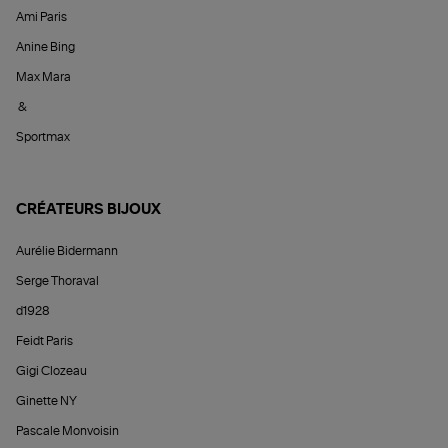
Ami Paris
Anine Bing
Max Mara
&
Sportmax
CRÉATEURS BIJOUX
Aurélie Bidermann
Serge Thoraval
d1928
Feidt Paris
Gigi Clozeau
Ginette NY
Pascale Monvoisin