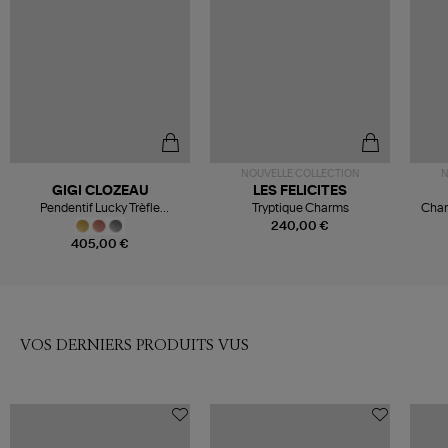
NOUVELLE COLLECTION
N
GIGI CLOZEAU
LES FELICITES
Pendentif Lucky Trèfle
Tryptique Charms
Char
Diamants Or
240,00 €
405,00 €
VOS DERNIERS PRODUITS VUS