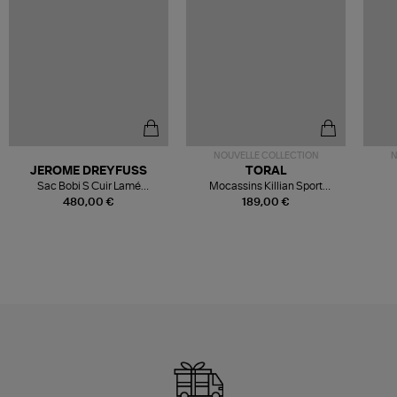
NOUVELLE COLLECTION
N
JEROME DREYFUSS
TORAL
Sac Bobi S Cuir Lamé
Mocassins Killian Sport
Champagne
Mousse
480,00 €
189,00 €