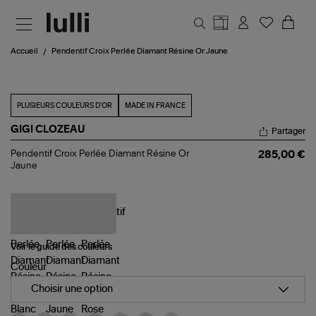
Aller au contenu principal
Accueil
Pendentif Croix Perlée Diamant Résine Or Jaune
PLUSIEURS COULEURS D'OR
MADE IN FRANCE
GIGI CLOZEAU
Partager
Pendentif
Pendentif Croix Perlée Diamant Résine Or
285,00 €
Croix
Jaune
Perlée
Diamant
Résine
Or
Jaune
Voir le guide des couleurs
Couleur
Choisir une option