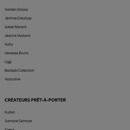
Golden Goose
Jérôme Dreyfuss
Isabel Marant
Jeanne Vouland
Autry
Vanessa Bruno
Ugg
Baobab Collection
Assouline
CRÉATEURS PRÊT-À-PORTER
Kujten
Samsoe Samsoe
Soeur