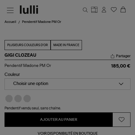
Aller au contenu principal
Accueil
Pendentif Madone PM Or
PLUSIEURS COULEURS D'OR
MADE IN FRANCE
GIGI CLOZEAU
Partager
Pendentif
Pendentif Madone PM Or
185,00 €
Madone
PM
Couleur
Or
Choisir une option
Pendentif vendu seul, sans chaîne.
AJOUTER AU PANIER
VOIR DISPONIBILITÉ EN BOUTIQUE