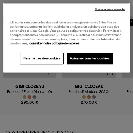
Continuer sans accepter
lulli-sur-la-toile.com utilise des cookies et technologies similaires à des fins de
MADE IN FRANCE
MADE IN FRANCE
MADE 
performance, personnalisation, publicité et analyses, en collaboration avec des
partenaires tels que Google. Vous pouvez configurer vos choix via « Paramétrer »,
accepter l’ensemble des cookies (« J’accepte ») ou refuser ceux non strictement
nécessaires (« Continuer sans accepter »). Pour en savoir plus sur l’utilisation de
vos données,
consulter notre politique de cookies
Paramètres des cookies
Autoriser tous les cookies
GIGI CLOZEAU
GIGI CLOZEAU
Pendentif Étoile Diamant Or
Pendentif Madone GM Or
Pen
290,00 €
270,00 €
VOS DERNIERS PRODUITS VUS