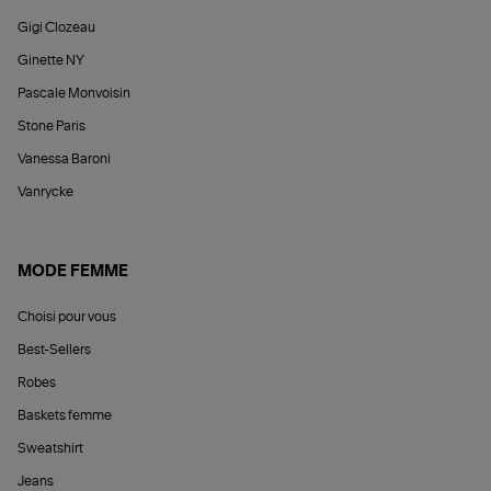
Gigi Clozeau
Ginette NY
Pascale Monvoisin
Stone Paris
Vanessa Baroni
Vanrycke
MODE FEMME
Choisi pour vous
Best-Sellers
Robes
Baskets femme
Sweatshirt
Jeans