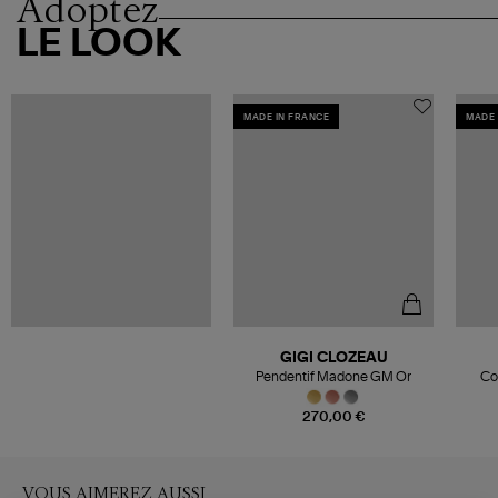
Adoptez
LE LOOK
MADE IN FRANCE
MADE 
GIGI CLOZEAU
Pendentif Madone GM Or
Co
270,00 €
VOUS AIMEREZ AUSSI