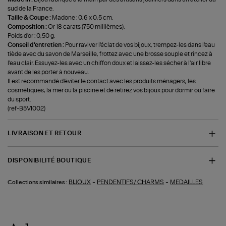
sud de la France.
Taille & Coupe :
Madone : 0,6 x 0,5 cm.
Composition :
Or 18 carats (750 millièmes).
Poids d'or : 0,50 g.
Conseil d'entretien :
Pour raviver l'éclat de vos bijoux, trempez-les dans l'eau
tiède avec du savon de Marseille, frottez avec une brosse souple et rincez à
l'eau clair. Essuyez-les avec un chiffon doux et laissez-les sécher à l'air libre
avant de les porter à nouveau.
Il est recommandé d'éviter le contact avec les produits ménagers, les
cosmétiques, la mer ou la piscine et de retirez vos bijoux pour dormir ou faire
du sport.
(ref-B5VI002)
LIVRAISON ET RETOUR
DISPONIBILITÉ BOUTIQUE
-
-
BIJOUX
PENDENTIFS/ CHARMS
MEDAILLES
Collections similaires :