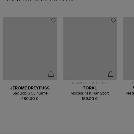
NOUVELLE COLLECTION
N
JEROME DREYFUSS
TORAL
Sac Bobi S Cuir Lamé
Mocassins Killian Sport
Veste
Champagne
Mousse
480,00 €
189,00 €