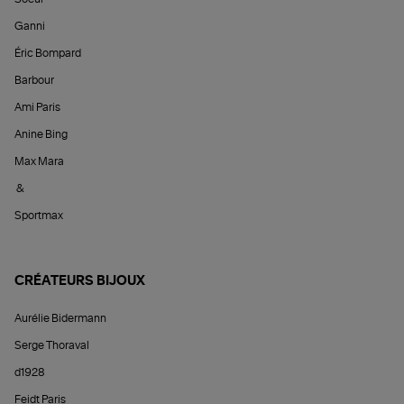
Ganni
Éric Bompard
Barbour
Ami Paris
Anine Bing
Max Mara
&
Sportmax
CRÉATEURS BIJOUX
Aurélie Bidermann
Serge Thoraval
d1928
Feidt Paris