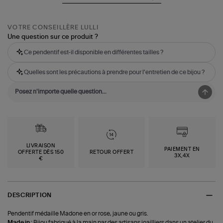
VOTRE CONSEILLÈRE LULLI
Une question sur ce produit ?
Ce pendentif est-il disponible en différentes tailles ?
Quelles sont les précautions à prendre pour l'entretien de ce bijou ?
LIVRAISON
PAIEMENT EN
OFFERTE DÈS 150
RETOUR OFFERT
3X,4X
€
DESCRIPTION
Pendentif médaille Madone en or rose, jaune ou gris.
Made in :
Bijou fabriqué à la main par des artisans joailliers dans un atelier du