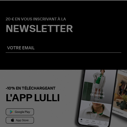
20 € EN VOUS INSCRIVANT À LA
NEWSLETTER
-10% EN TÉLÉCHARGEANT
L'APP LULLI