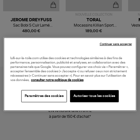
NOUVELLE COLLECTION
N
JEROME DREYFUSS
TORAL
Sac Bobi S Cuir Lamé
Mocassins Killian Sport
Veste
Champagne
Mousse
480,00 €
189,00 €
Continuer sans accepter
lulli-sur-la-toile.com utilise des cookies et technologies similaires à des fins de
performance, personnalisation, publicité et analyses, en collaboration avec des
partenaires tels que Google. Vous pouvez configurer vos choix via « Paramétrer »,
accepter l’ensemble des cookies (« J’accepte ») ou refuser ceux non strictement
nécessaires (« Continuer sans accepter »). Pour en savoir plus sur l’utilisation de
vos données,
consulter notre politique de cookies
Paramètres des cookies
Autoriser tous les cookies
LIVRAISON GRATUITE
à partir de 150 € d'achat*