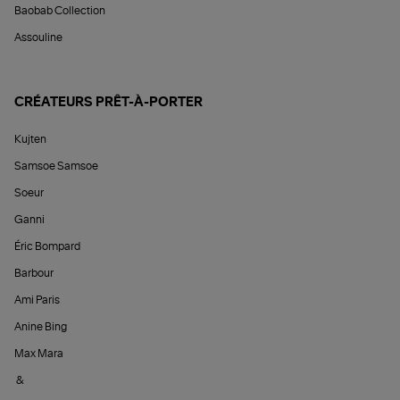
Baobab Collection
Assouline
CRÉATEURS PRÊT-À-PORTER
Kujten
Samsoe Samsoe
Soeur
Ganni
Éric Bompard
Barbour
Ami Paris
Anine Bing
Max Mara
&