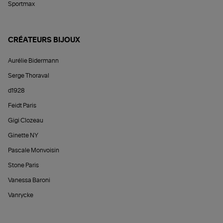
Sportmax
CRÉATEURS BIJOUX
Aurélie Bidermann
Serge Thoraval
d1928
Feidt Paris
Gigi Clozeau
Ginette NY
Pascale Monvoisin
Stone Paris
Vanessa Baroni
Vanrycke