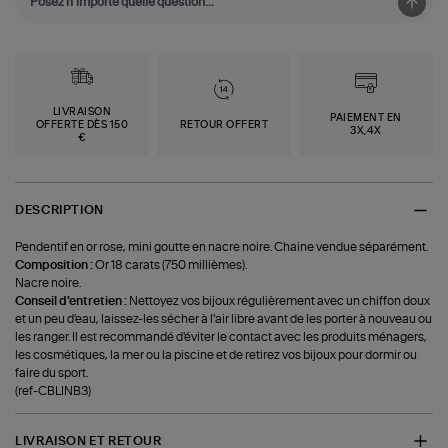
LIVRAISON
PAIEMENT EN
OFFERTE DÈS 150
RETOUR OFFERT
3X,4X
€
DESCRIPTION
Pendentif en or rose, mini goutte en nacre noire. Chaine vendue séparément.
Composition :
Or 18 carats (750 millièmes).
Nacre noire.
Conseil d'entretien :
Nettoyez vos bijoux régulièrement avec un chiffon doux
et un peu d'eau, laissez-les sécher à l'air libre avant de les porter à nouveau ou
les ranger. Il est recommandé d'éviter le contact avec les produits ménagers,
les cosmétiques, la mer ou la piscine et de retirez vos bijoux pour dormir ou
faire du sport.
(ref-CBLINB3)
LIVRAISON ET RETOUR