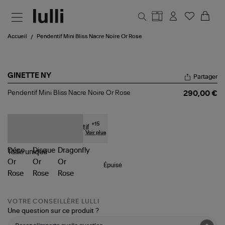
Aller au contenu principal
Accueil
Pendentif Mini Bliss Nacre Noire Or Rose
GINETTE NY
Partager
Pendentif
Pendentif Mini Bliss Nacre Noire Or Rose
290,00 €
Mini
Bliss
Nacre
Noire
+
15
Or
Voir plus
Rose
Taille
unique
Épuisé
VOTRE CONSEILLÈRE LULLI
Une question sur ce produit ?