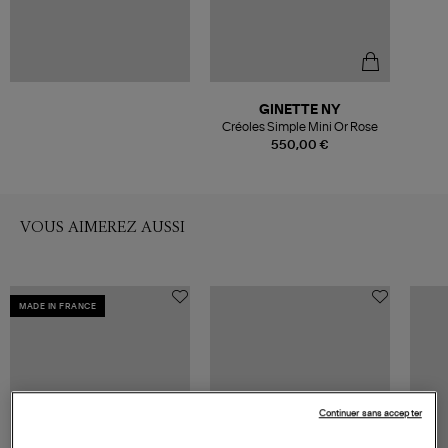
GINETTE NY
Créoles Simple Mini Or Rose
550,00 €
VOUS AIMEREZ AUSSI
MADE IN FRANCE
Continuer sans accepter