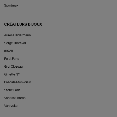
Sportmax
CRÉATEURS BIJOUX
Aurélie Bidermann
Serge Thoraval
d1928
Feidt Paris
Gigi Clozeau
Ginette NY
Pascale Monvoisin
Stone Paris
Vanessa Baroni
Vanrycke