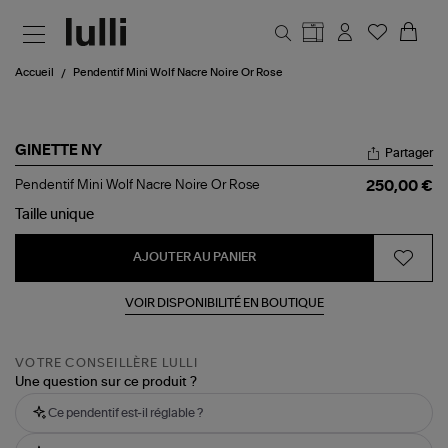
Aller au contenu principal
Accueil
Pendentif Mini Wolf Nacre Noire Or Rose
GINETTE NY
Partager
Pendentif
Pendentif Mini Wolf Nacre Noire Or Rose
250,00 €
Mini
Wolf
Taille
unique
Nacre
Noire
AJOUTER AU PANIER
Or
Rose
VOIR DISPONIBILITÉ EN BOUTIQUE
VOTRE CONSEILLÈRE LULLI
Une question sur ce produit ?
Ce pendentif est-il réglable ?