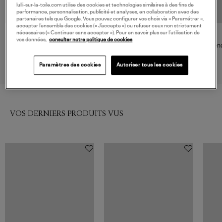
lulli-sur-la-toile.com utilise des cookies et technologies similaires à des fins de
performance, personnalisation, publicité et analyses, en collaboration avec des
partenaires tels que Google. Vous pouvez configurer vos choix via « Paramétrer »,
accepter l’ensemble des cookies (« J’accepte ») ou refuser ceux non strictement
nécessaires (« Continuer sans accepter »). Pour en savoir plus sur l’utilisation de
GIGI CLOZEAU
GINETTE NY
vos données,
consulter notre politique de cookies
Pendentif Madone Résine Or
Pendentif Wolf Nacre Noire Or
Pend
Rose
220,00 €
350,00 €
Paramètres des cookies
Autoriser tous les cookies
VOS DERNIERS PRODUITS VUS