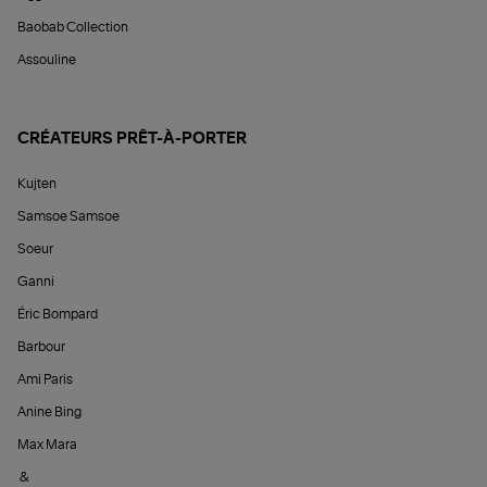
Baobab Collection
Assouline
CRÉATEURS PRÊT-À-PORTER
Kujten
Samsoe Samsoe
Soeur
Ganni
Éric Bompard
Barbour
Ami Paris
Anine Bing
Max Mara
&