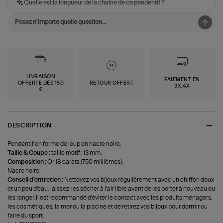
Quelle est la longueur de la chaîne de ce pendentif ?
LIVRAISON
PAIEMENT EN
OFFERTE DÈS 150
RETOUR OFFERT
3X,4X
€
DESCRIPTION
Pendentif en forme de loup en nacre noire.
Taille & Coupe :
taille motif : 13 mm.
Composition :
Or 18 carats (750 millièmes).
Nacre noire.
Conseil d'entretien :
Nettoyez vos bijoux régulièrement avec un chiffon doux
et un peu d'eau, laissez-les sécher à l'air libre avant de les porter à nouveau ou
les ranger. Il est recommandé d'éviter le contact avec les produits ménagers,
les cosmétiques, la mer ou la piscine et de retirez vos bijoux pour dormir ou
faire du sport.