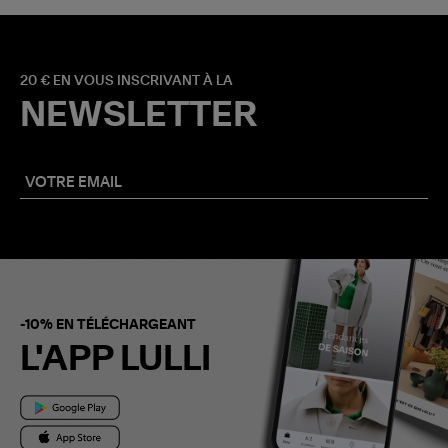
20 € EN VOUS INSCRIVANT À LA
NEWSLETTER
-10% EN TÉLÉCHARGEANT
L'APP LULLI