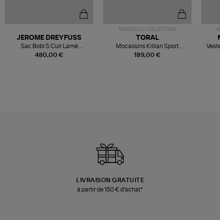
NOUVELLE COLLECTION
N
JEROME DREYFUSS
TORAL
Sac Bobi S Cuir Lamé
Mocassins Killian Sport
Veste
Champagne
Mousse
480,00 €
189,00 €
LIVRAISON GRATUITE
à partir de 150 € d'achat*