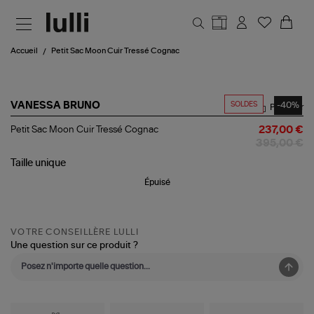
Aller au contenu principal
Accueil
Petit Sac Moon Cuir Tressé Cognac
SOLDES
-40%
VANESSA BRUNO
Partager
Petit
Petit Sac Moon Cuir Tressé Cognac
237,00 €
Sac
395,00 €
Moon
Cuir
Taille
unique
Tressé
Épuisé
Cognac
VOTRE CONSEILLÈRE LULLI
Une question sur ce produit ?