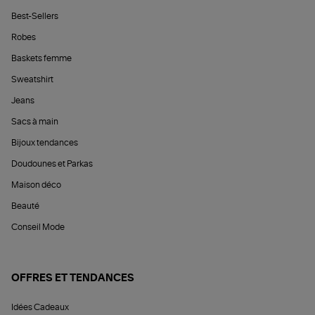
Best-Sellers
Robes
Baskets femme
Sweatshirt
Jeans
Sacs à main
Bijoux tendances
Doudounes et Parkas
Maison déco
Beauté
Conseil Mode
OFFRES ET TENDANCES
Idées Cadeaux