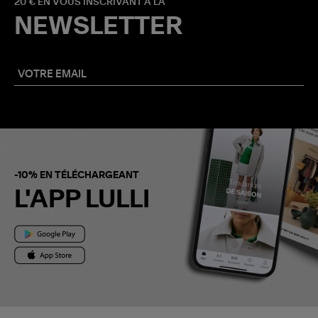
20 € EN VOUS INSCRIVANT À LA
NEWSLETTER
-10% EN TÉLÉCHARGEANT
L'APP LULLI