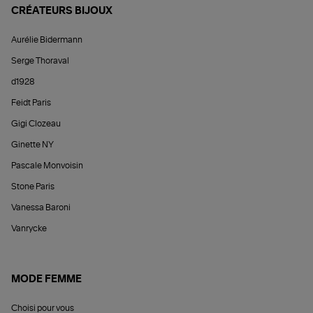
CRÉATEURS BIJOUX
Aurélie Bidermann
Serge Thoraval
d1928
Feidt Paris
Gigi Clozeau
Ginette NY
Pascale Monvoisin
Stone Paris
Vanessa Baroni
Vanrycke
MODE FEMME
Choisi pour vous