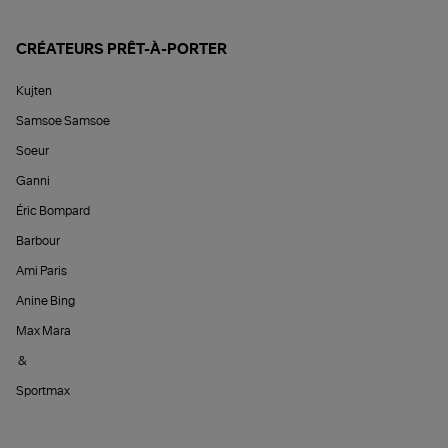
CRÉATEURS PRÊT-À-PORTER
Kujten
Samsoe Samsoe
Soeur
Ganni
Éric Bompard
Barbour
Ami Paris
Anine Bing
Max Mara
&
Sportmax