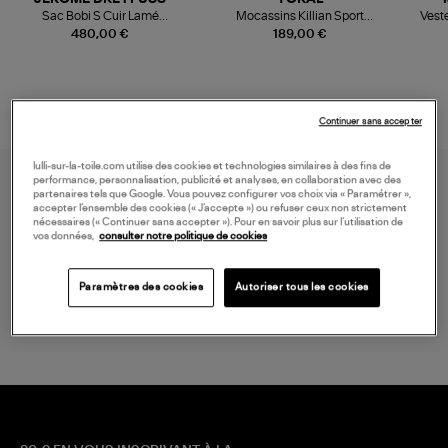
Sac Bobi S Cuir Lamé
Mocassins Killian Sport
Veste
Champagne
Mousse
480,00 €
189,00 €
Continuer sans accepter
lulli-sur-la-toile.com utilise des cookies et technologies similaires à des fins de
performance, personnalisation, publicité et analyses, en collaboration avec des
partenaires tels que Google. Vous pouvez configurer vos choix via « Paramétrer »,
accepter l’ensemble des cookies (« J’accepte ») ou refuser ceux non strictement
nécessaires (« Continuer sans accepter »). Pour en savoir plus sur l’utilisation de
vos données,
consulter notre politique de cookies
Paramètres des cookies
Autoriser tous les cookies
LIVRAISON GRATUITE
à partir de 150 € d'achat*