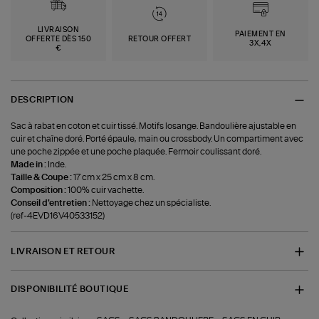
LIVRAISON
PAIEMENT EN
OFFERTE DÈS 150
RETOUR OFFERT
3X,4X
€
DESCRIPTION
Sac à rabat en coton et cuir tissé. Motifs losange. Bandoulière ajustable en
cuir et chaîne doré. Porté épaule, main ou crossbody. Un compartiment avec
une poche zippée et une poche plaquée. Fermoir coulissant doré.
Made in :
Inde.
Taille & Coupe :
17 cm x 25 cm x 8 cm.
Composition :
100% cuir vachette.
Conseil d'entretien :
Nettoyage chez un spécialiste.
(ref-4EVD16V40533152)
LIVRAISON ET RETOUR
DISPONIBILITÉ BOUTIQUE