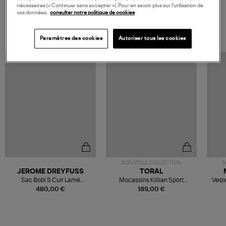
nécessaires (« Continuer sans accepter »). Pour en savoir plus sur l’utilisation de
vos données,
consulter notre politique de cookies
VOS DERNIERS PRODUITS VUS
Paramètres des cookies
Autoriser tous les cookies
NOUVELLE COLLECTION
N
JEROME DREYFUSS
TORAL
Sac Bobi S Cuir Lamé
Mocassins Killian Sport
Veste
Champagne
Mousse
480,00 €
189,00 €