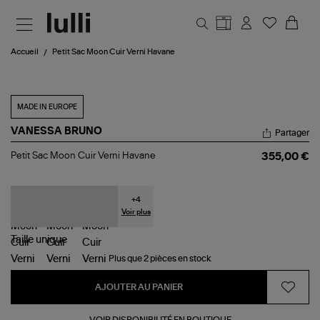
Aller au contenu principal
Accueil
Petit Sac Moon Cuir Verni Havane
MADE IN EUROPE
VANESSA BRUNO
Partager
Petit
Petit Sac Moon Cuir Verni Havane
355,00 €
Sac
Moon
Cuir
Verni
+
4
Havane
Voir plus
Taille
unique
Plus que 2 pièces en stock
AJOUTER AU PANIER
VOIR DISPONIBILITÉ EN BOUTIQUE