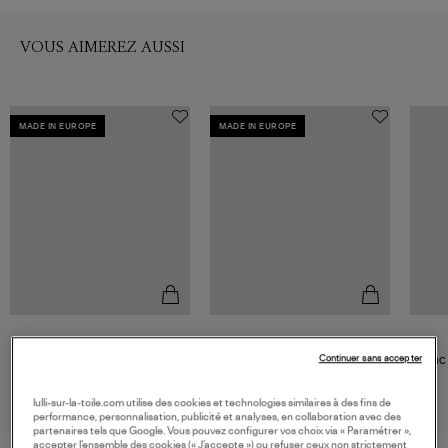
VOUS AIMEREZ AUSSI
MADE IN EUROPE
MADE IN EUROPE
VANESSA BRUNO
VANESSA BRUNO
Grand Sac Moon Cuir Verni
Moyen Sac Moon Cuir Verni
Sac 
Continuer sans accepter
Havane
Chocolat
455,00 €
395,00 €
lulli-sur-la-toile.com utilise des cookies et technologies similaires à des fins de
performance, personnalisation, publicité et analyses, en collaboration avec des
partenaires tels que Google. Vous pouvez configurer vos choix via « Paramétrer »,
accepter l’ensemble des cookies (« J’accepte ») ou refuser ceux non strictement