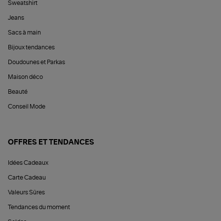
Sweatshirt
Jeans
Sacs à main
Bijoux tendances
Doudounes et Parkas
Maison déco
Beauté
Conseil Mode
OFFRES ET TENDANCES
Idées Cadeaux
Carte Cadeau
Valeurs Sûres
Tendances du moment