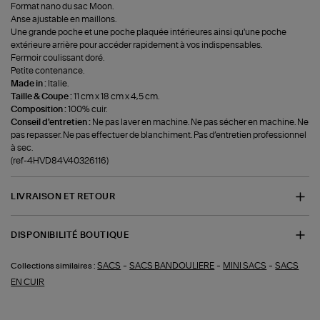
Format nano du sac Moon.
Anse ajustable en maillons.
Une grande poche et une poche plaquée intérieures ainsi qu'une poche
extérieure arrière pour accéder rapidement à vos indispensables.
Fermoir coulissant doré.
Petite contenance.
Made in :
Italie.
Taille & Coupe :
11 cm x 18 cm x 4,5 cm.
Composition :
100% cuir.
Conseil d'entretien :
Ne pas laver en machine. Ne pas sécher en machine. Ne
pas repasser. Ne pas effectuer de blanchiment. Pas d’entretien professionnel
à sec.
(ref-4HVD84V40326116)
LIVRAISON ET RETOUR
DISPONIBILITÉ BOUTIQUE
-
-
-
SACS
SACS BANDOULIERE
MINI SACS
SACS
Collections similaires :
EN CUIR