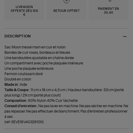
LIVRAISON
PAIEMENT EN
OFFERTE DÈS 150
RETOUR OFFERT
3X,4X
€
DESCRIPTION
Sac Moon tressé main en cuir et nylon
Bandes de cuir roses, bordeaux et bleues
Une bandoulière ajustable en chaîne dorée
Un compartiment avec poche plaquée intérieure
Une poche plaquée extérieure
Fermoir coulissant doré
Doublé en coton
Made in :
Inde
Taille & Coupe :
11 cm x 18 cm x 4,5 cm / Hauteur bandoulière : 53 cm (porté
plus long) / 29 cm (porté plus court)
Composition :
60% Nylon 40% Cuir Vachette
Conseil d'entretien :
Ne pas laver en machine. Ne pas sécher en machine. Ne
pas repasser. Ne pas effectuer de blanchiment. Pas d’entretien professionnel
à sec.
(ref-5EVE16V40326100)