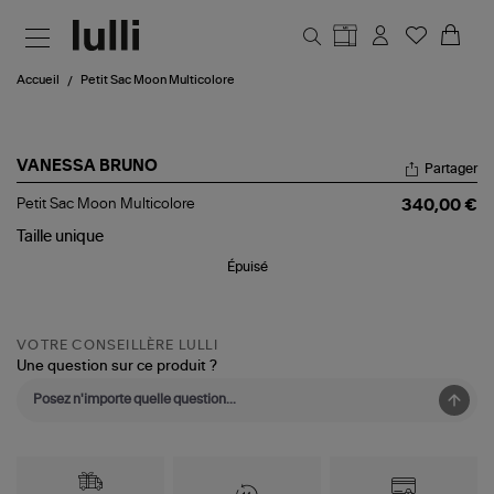
Aller au contenu principal
Accueil
Petit Sac Moon Multicolore
VANESSA BRUNO
Partager
Petit
Petit Sac Moon Multicolore
340,00 €
Sac
Moon
Taille
unique
Multicolore
Épuisé
VOTRE CONSEILLÈRE LULLI
Une question sur ce produit ?