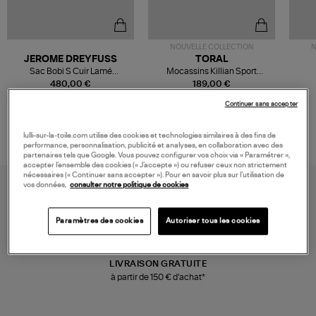
NOUVELLE COLLECTION
N
JEROME DREYFUSS
TORAL
Sac Bobi S Cuir Lamé
Mocassins Killian Sport
Champagne
Mousse
480,00 €
189,00 €
Continuer sans accepter
lulli-sur-la-toile.com utilise des cookies et technologies similaires à des fins de
performance, personnalisation, publicité et analyses, en collaboration avec des
partenaires tels que Google. Vous pouvez configurer vos choix via « Paramétrer »,
accepter l’ensemble des cookies (« J’accepte ») ou refuser ceux non strictement
nécessaires (« Continuer sans accepter »). Pour en savoir plus sur l’utilisation de
vos données,
consulter notre politique de cookies
Paramètres des cookies
Autoriser tous les cookies
LIVRAISON GRATUITE
à partir de 150 € d'achat*