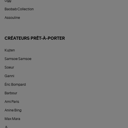
Ugg
Baobab Collection
Assouline
CRÉATEURS PRÊT-À-PORTER
Kujten
Samsoe Samsoe
Soeur
Ganni
Éric Bompard
Barbour
Ami Paris
Anine Bing
Max Mara
&