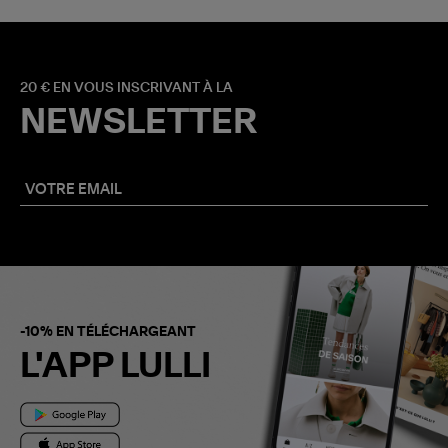
20 € EN VOUS INSCRIVANT À LA
NEWSLETTER
-10% EN TÉLÉCHARGEANT
L'APP LULLI