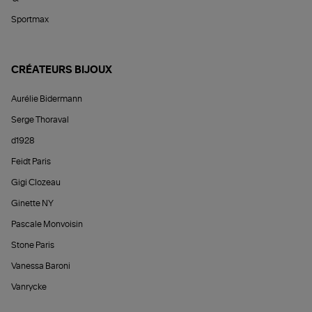
Sportmax
CRÉATEURS BIJOUX
Aurélie Bidermann
Serge Thoraval
d1928
Feidt Paris
Gigi Clozeau
Ginette NY
Pascale Monvoisin
Stone Paris
Vanessa Baroni
Vanrycke