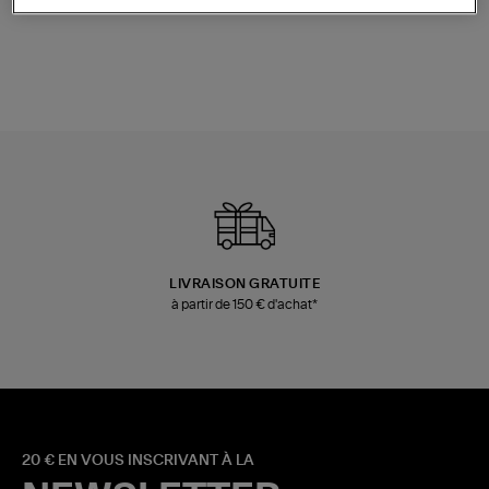
Champagne
Mousse
480,00 €
189,00 €
LIVRAISON GRATUITE
à partir de 150 € d'achat*
20 € EN VOUS INSCRIVANT À LA