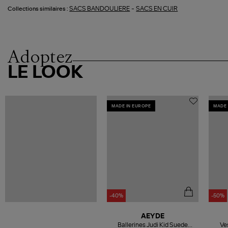
-
SACS BANDOULIERE
SACS EN CUIR
Collections similaires :
Adoptez
LE LOOK
MADE IN EUROPE
MADE 
-40%
-50%
AEYDE
Ballerines Judi Kid Suede
Ve