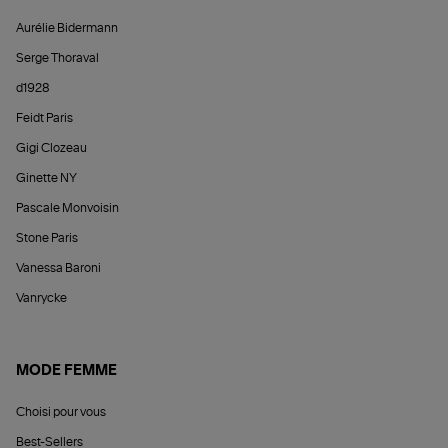
Aurélie Bidermann
Serge Thoraval
d1928
Feidt Paris
Gigi Clozeau
Ginette NY
Pascale Monvoisin
Stone Paris
Vanessa Baroni
Vanrycke
MODE FEMME
Choisi pour vous
Best-Sellers