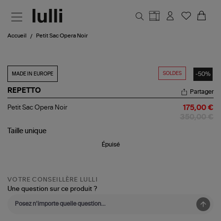
Aller au contenu principal
Accueil
Petit Sac Opera Noir
SOLDES
-50%
MADE IN EUROPE
REPETTO
Partager
Petit
Petit Sac Opera Noir
175,00 €
Sac
350,00 €
Opera
Noir
Taille
unique
Épuisé
VOTRE CONSEILLÈRE LULLI
Une question sur ce produit ?