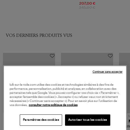
Black
207,00 €
345,00 €
VOS DERNIERS PRODUITS VUS
Continuer sans accepter
lulli-sur-la-toile.com utilise des cookies et technologies similaires à des fins de
performance, personnalisation, publicité et analyses, en collaboration avec des
partenaires tels que Google. Vous pouvez configurer vos choix via « Paramétrer »,
accepter l’ensemble des cookies (« J’accepte ») ou refuser ceux non strictement
nécessaires (« Continuer sans accepter »). Pour en savoir plus sur l’utilisation de
vos données,
consulter notre politique de cookies
NOUVELLE COLLECTION
N
Paramètres des cookies
Autoriser tous les cookies
JEROME DREYFUSS
TORAL
Sac Bobi S Cuir Lamé
Mocassins Killian Sport
Veste