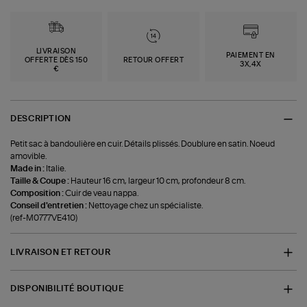
LIVRAISON
PAIEMENT EN
OFFERTE DÈS 150
RETOUR OFFERT
3X,4X
€
DESCRIPTION
Petit sac à bandoulière en cuir. Détails plissés. Doublure en satin. Noeud
amovible.
Made in :
Italie.
Taille & Coupe :
Hauteur 16 cm, largeur 10 cm, profondeur 8 cm.
Composition :
Cuir de veau nappa.
Conseil d'entretien :
Nettoyage chez un spécialiste.
(ref-M0777VE410)
LIVRAISON ET RETOUR
DISPONIBILITÉ BOUTIQUE