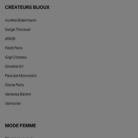
CRÉATEURS BIJOUX
Aurélie Bidermann
Serge Thoraval
d1928
Feidt Paris
Gigi Clozeau
Ginette NY
Pascale Monvoisin
Stone Paris
Vanessa Baroni
Vanrycke
MODE FEMME