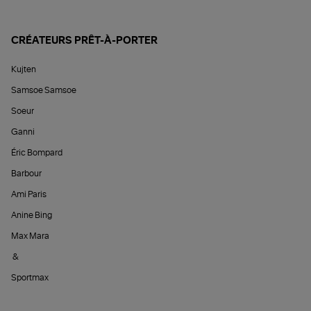
CRÉATEURS PRÊT-À-PORTER
Kujten
Samsoe Samsoe
Soeur
Ganni
Éric Bompard
Barbour
Ami Paris
Anine Bing
Max Mara
&
Sportmax