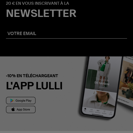
20 € EN VOUS INSCRIVANT À LA
NEWSLETTER
-10% EN TÉLÉCHARGEANT
L'APP LULLI