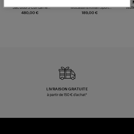
JEROME DREYFUSS
TORAL
Sac Bobi S Cuir Lamé
Mocassins Killian Sport
Veste
Champagne
Mousse
480,00 €
189,00 €
LIVRAISON GRATUITE
à partir de 150 € d'achat*