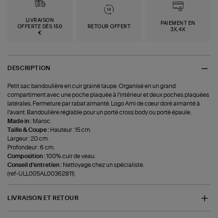
LIVRAISON
PAIEMENT EN
OFFERTE DÈS 150
RETOUR OFFERT
3X,4X
€
DESCRIPTION
Petit sac bandoulière en cuir grainé taupe. Organisé en un grand
compartiment avec une poche plaquée à l'intérieur et deux poches plaquées
latérales. Fermeture par rabat aimanté. Logo Ami de cœur doré aimanté à
l'avant. Bandoulière réglable pour un porté cross body ou porté épaule.
Made in :
Maroc.
Taille & Coupe :
Hauteur : 15 cm.
Largeur : 20 cm.
Profondeur : 6 cm.
Composition :
100% cuir de veau.
Conseil d'entretien :
Nettoyage chez un spécialiste.
(ref-ULL005AL00362811)
LIVRAISON ET RETOUR