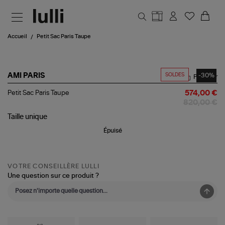
Aller au contenu principal
Accueil
Petit Sac Paris Taupe
SOLDES
-30%
AMI PARIS
Partager
Petit
Petit Sac Paris Taupe
574,00 €
Sac
820,00 €
Paris
Taupe
Taille
unique
Épuisé
VOTRE CONSEILLÈRE LULLI
Une question sur ce produit ?