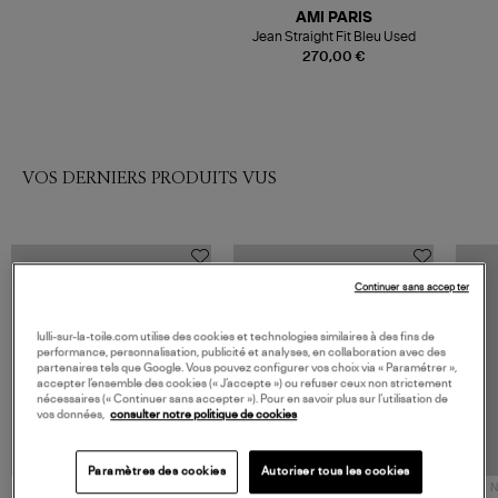
AMI PARIS
Jean Straight Fit Bleu Used
270,00 €
VOS DERNIERS PRODUITS VUS
Continuer sans accepter
lulli-sur-la-toile.com utilise des cookies et technologies similaires à des fins de
performance, personnalisation, publicité et analyses, en collaboration avec des
partenaires tels que Google. Vous pouvez configurer vos choix via « Paramétrer »,
accepter l’ensemble des cookies (« J’accepte ») ou refuser ceux non strictement
nécessaires (« Continuer sans accepter »). Pour en savoir plus sur l’utilisation de
vos données,
consulter notre politique de cookies
Paramètres des cookies
Autoriser tous les cookies
NOUVELLE COLLECTION
N