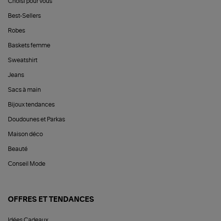
Choisi pour vous
Best-Sellers
Robes
Baskets femme
Sweatshirt
Jeans
Sacs à main
Bijoux tendances
Doudounes et Parkas
Maison déco
Beauté
Conseil Mode
OFFRES ET TENDANCES
Idées Cadeaux