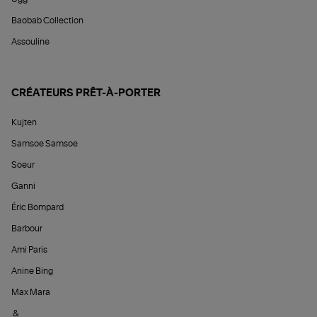
Baobab Collection
Assouline
CRÉATEURS PRÊT-À-PORTER
Kujten
Samsoe Samsoe
Soeur
Ganni
Éric Bompard
Barbour
Ami Paris
Anine Bing
Max Mara
&