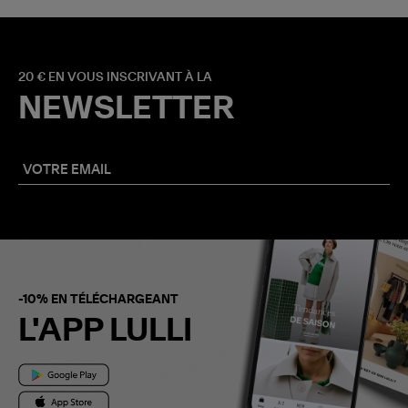
20 € EN VOUS INSCRIVANT À LA
NEWSLETTER
-10% EN TÉLÉCHARGEANT
L'APP LULLI