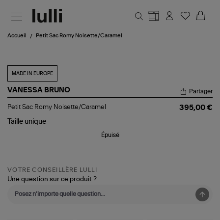
Aller au contenu principal
Accueil
Petit Sac Romy Noisette/Caramel
MADE IN EUROPE
VANESSA BRUNO
Partager
Petit
Petit Sac Romy Noisette/Caramel
395,00 €
Sac
Romy
Taille
unique
Noisette/Caramel
Épuisé
VOTRE CONSEILLÈRE LULLI
Une question sur ce produit ?