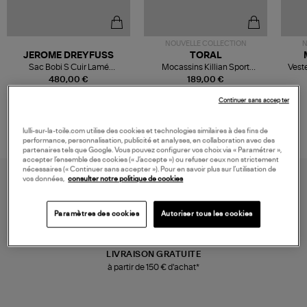
NOUVELLE COLLECTION
N
JEROME DREYFUSS
TORAL
Sac Bobi S Cuir Lamé
Mocassins Killian Sport
Veste
Champagne
Mousse
480,00 €
189,00 €
Continuer sans accepter
lulli-sur-la-toile.com utilise des cookies et technologies similaires à des fins de
performance, personnalisation, publicité et analyses, en collaboration avec des
partenaires tels que Google. Vous pouvez configurer vos choix via « Paramétrer »,
accepter l’ensemble des cookies (« J’accepte ») ou refuser ceux non strictement
nécessaires (« Continuer sans accepter »). Pour en savoir plus sur l’utilisation de
vos données,
consulter notre politique de cookies
Paramètres des cookies
Autoriser tous les cookies
LIVRAISON GRATUITE
à partir de 150 € d'achat*