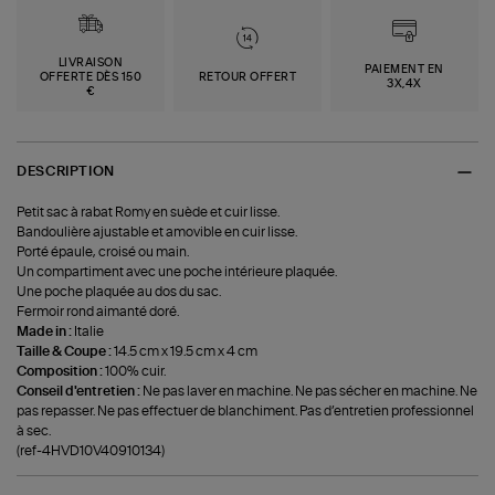
LIVRAISON
PAIEMENT EN
OFFERTE DÈS 150
RETOUR OFFERT
3X,4X
€
DESCRIPTION
Petit sac à rabat Romy en suède et cuir lisse.
Bandoulière ajustable et amovible en cuir lisse.
Porté épaule, croisé ou main.
Un compartiment avec une poche intérieure plaquée.
Une poche plaquée au dos du sac.
Fermoir rond aimanté doré.
Made in :
Italie
Taille & Coupe :
14.5 cm x 19.5 cm x 4 cm
Composition :
100% cuir.
Conseil d'entretien :
Ne pas laver en machine. Ne pas sécher en machine. Ne
pas repasser. Ne pas effectuer de blanchiment. Pas d’entretien professionnel
à sec.
(ref-4HVD10V40910134)