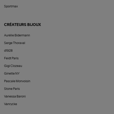
Sportmax
CRÉATEURS BIJOUX
Aurélie Bidermann
Serge Thoraval
d1928
Feidt Paris
Gigi Clozeau
Ginette NY
Pascale Monvoisin
Stone Paris
Vanessa Baroni
Vanrycke