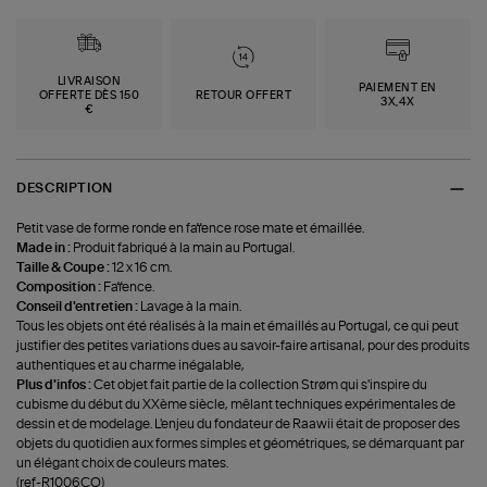
LIVRAISON
PAIEMENT EN
OFFERTE DÈS 150
RETOUR OFFERT
3X,4X
€
DESCRIPTION
Petit vase de forme ronde en faïence rose mate et émaillée.
Made in :
Produit fabriqué à la main au Portugal.
Taille & Coupe :
12 x 16 cm.
Composition :
Faïence.
Conseil d'entretien :
Lavage à la main.
Tous les objets ont été réalisés à la main et émaillés au Portugal, ce qui peut
justifier des petites variations dues au savoir-faire artisanal, pour des produits
authentiques et au charme inégalable,
Plus d'infos :
Cet objet fait partie de la collection Strøm qui s'inspire du
cubisme du début du XXème siècle, mêlant techniques expérimentales de
dessin et de modelage. L'enjeu du fondateur de Raawii était de proposer des
objets du quotidien aux formes simples et géométriques, se démarquant par
un élégant choix de couleurs mates.
(ref-R1006CO)