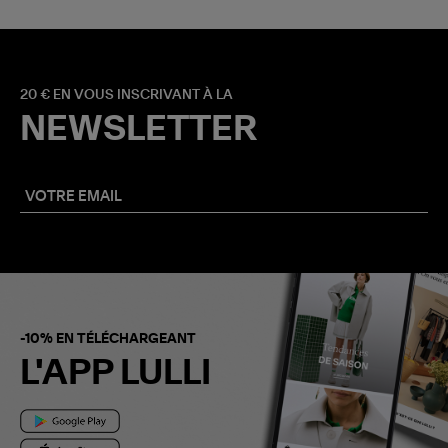
20 € EN VOUS INSCRIVANT À LA
NEWSLETTER
-10% EN TÉLÉCHARGEANT
L'APP LULLI