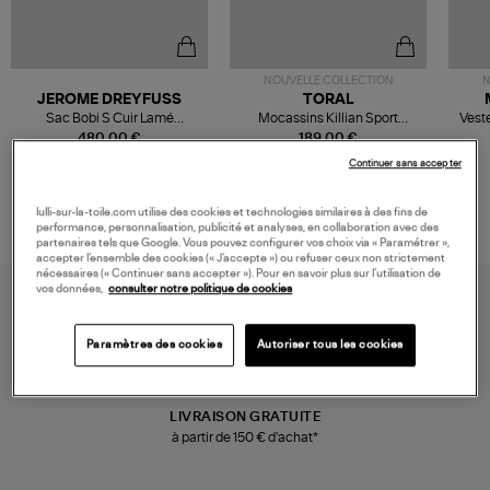
NOUVELLE COLLECTION
N
JEROME DREYFUSS
TORAL
Sac Bobi S Cuir Lamé
Mocassins Killian Sport
Veste
Champagne
Mousse
480,00 €
189,00 €
Continuer sans accepter
lulli-sur-la-toile.com utilise des cookies et technologies similaires à des fins de
performance, personnalisation, publicité et analyses, en collaboration avec des
partenaires tels que Google. Vous pouvez configurer vos choix via « Paramétrer »,
accepter l’ensemble des cookies (« J’accepte ») ou refuser ceux non strictement
nécessaires (« Continuer sans accepter »). Pour en savoir plus sur l’utilisation de
vos données,
consulter notre politique de cookies
Paramètres des cookies
Autoriser tous les cookies
LIVRAISON GRATUITE
à partir de 150 € d'achat*