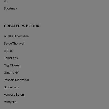
&
Sportmax
CRÉATEURS BIJOUX
Aurélie Bidermann
Serge Thoraval
d1928
Feidt Paris
Gigi Clozeau
Ginette NY
Pascale Monvoisin
Stone Paris
Vanessa Baroni
Vanrycke