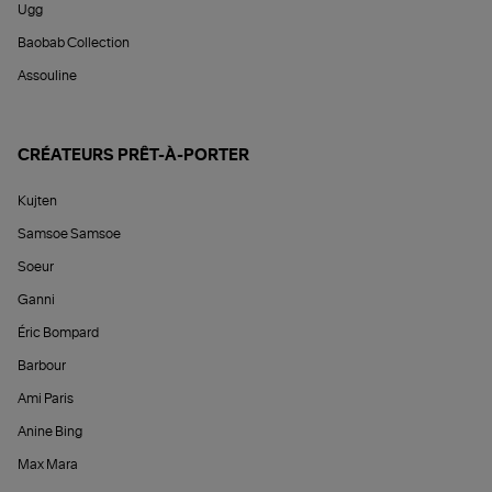
Ugg
Baobab Collection
Assouline
CRÉATEURS PRÊT-À-PORTER
Kujten
Samsoe Samsoe
Soeur
Ganni
Éric Bompard
Barbour
Ami Paris
Anine Bing
Max Mara