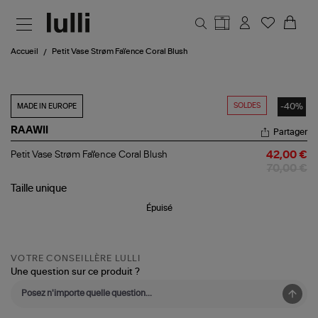
Aller au contenu principal
Accueil
Petit Vase Strøm Faïence Coral Blush
SOLDES
-40%
MADE IN EUROPE
RAAWII
Partager
Petit
Petit Vase Strøm Faïence Coral Blush
42,00 €
Vase
70,00 €
Strøm
Faïence
Taille
unique
Coral
Épuisé
Blush
VOTRE CONSEILLÈRE LULLI
Une question sur ce produit ?