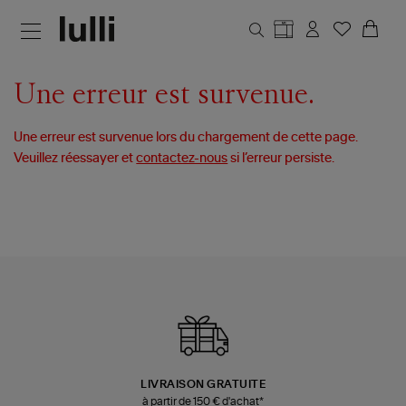
Aller au contenu principal
Une erreur est survenue.
Une erreur est survenue lors du chargement de cette page.
Veuillez réessayer et
contactez-nous
si l’erreur persiste.
LIVRAISON GRATUITE
à partir de 150 € d'achat*