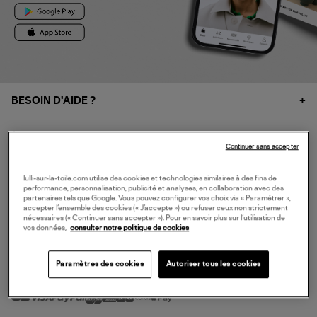
BESOIN D'AIDE ?
À PROPOS
Continuer sans accepter
NOS SERVICES
lulli-sur-la-toile.com utilise des cookies et technologies similaires à des fins de
performance, personnalisation, publicité et analyses, en collaboration avec des
partenaires tels que Google. Vous pouvez configurer vos choix via « Paramétrer »,
accepter l’ensemble des cookies (« J’accepte ») ou refuser ceux non strictement
SERVICE CLIENT
nécessaires (« Continuer sans accepter »). Pour en savoir plus sur l’utilisation de
vos données,
consulter notre politique de cookies
Paramètres des cookies
Autoriser tous les cookies
MODE DE PAIEMENT