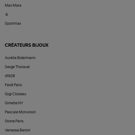
Max Mara
&
Sportmax
CRÉATEURS BIJOUX
Aurélie Bidermann
Serge Thoraval
d1928
Feidt Paris
Gigi Clozeau
Ginette NY
Pascale Monvoisin
Stone Paris
Vanessa Baroni