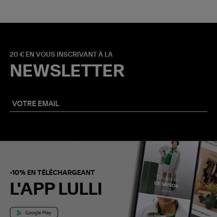
20 € EN VOUS INSCRIVANT À LA
NEWSLETTER
-10% EN TÉLÉCHARGEANT
L'APP LULLI