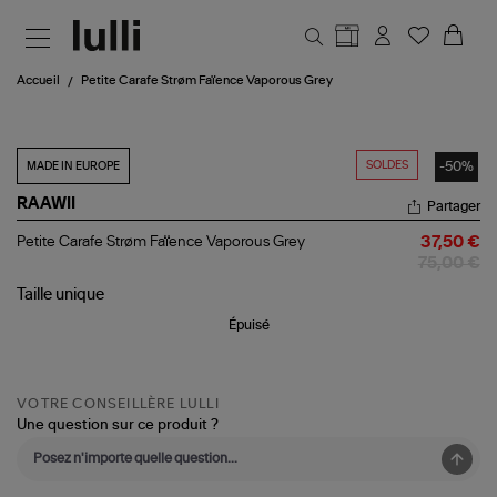
Aller au contenu principal
Accueil
Petite Carafe Strøm Faïence Vaporous Grey
SOLDES
-50%
MADE IN EUROPE
RAAWII
Partager
Petite
Petite Carafe Strøm Faïence Vaporous Grey
37,50 €
Carafe
75,00 €
Strøm
Faïence
Taille
unique
Vaporous
Épuisé
Grey
VOTRE CONSEILLÈRE LULLI
Une question sur ce produit ?