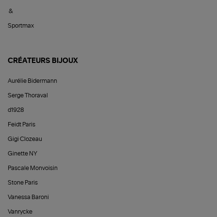
&
Sportmax
CRÉATEURS BIJOUX
Aurélie Bidermann
Serge Thoraval
d1928
Feidt Paris
Gigi Clozeau
Ginette NY
Pascale Monvoisin
Stone Paris
Vanessa Baroni
Vanrycke