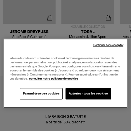
NOUVELLE COLLECTION
N
JEROME DREYFUSS
TORAL
Sac Bobi S Cuir Lamé
Mocassins Killian Sport
Veste
Champagne
Mousse
480,00 €
189,00 €
Continuer sans accepter
lulli-sur-la-toile.com utilise des cookies et technologies similaires à des fins de
performance, personnalisation, publicité et analyses, en collaboration avec des
partenaires tels que Google. Vous pouvez configurer vos choix via « Paramétrer »,
accepter l’ensemble des cookies (« J’accepte ») ou refuser ceux non strictement
nécessaires (« Continuer sans accepter »). Pour en savoir plus sur l’utilisation de
vos données,
consulter notre politique de cookies
Paramètres des cookies
Autoriser tous les cookies
LIVRAISON GRATUITE
à partir de 150 € d'achat*