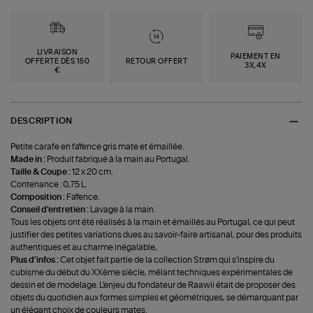
LIVRAISON
PAIEMENT EN
OFFERTE DÈS 150
RETOUR OFFERT
3X,4X
€
DESCRIPTION
Petite carafe en faïence gris mate et émaillée.
Made in :
Produit fabriqué à la main au Portugal.
Taille & Coupe :
12 x 20 cm.
Contenance : 0,75 L.
Composition :
Faïence.
Conseil d'entretien :
Lavage à la main.
Tous les objets ont été réalisés à la main et émaillés au Portugal, ce qui peut
justifier des petites variations dues au savoir-faire artisanal, pour des produits
authentiques et au charme inégalable,
Plus d'infos :
Cet objet fait partie de la collection Strøm qui s'inspire du
cubisme du début du XXème siècle, mêlant techniques expérimentales de
dessin et de modelage. L'enjeu du fondateur de Raawii était de proposer des
objets du quotidien aux formes simples et géométriques, se démarquant par
un élégant choix de couleurs mates.