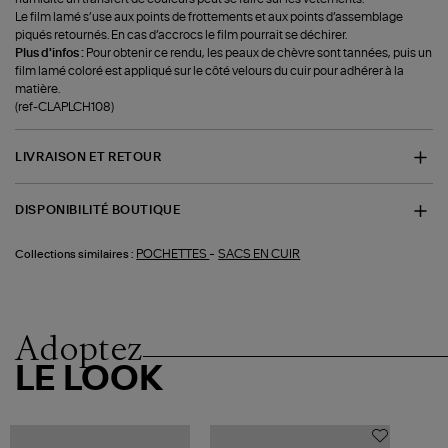
Le film lamé s’use aux points de frottements et aux points d’assemblage
piqués retournés. En cas d’accrocs le film pourrait se déchirer.
Plus d'infos :
Pour obtenir ce rendu, les peaux de chèvre sont tannées, puis un
film lamé coloré est appliqué sur le côté velours du cuir pour adhérer à la
matière.
(ref-CLAPLCH108)
LIVRAISON ET RETOUR
DISPONIBILITÉ BOUTIQUE
-
POCHETTES
SACS EN CUIR
Collections similaires :
Adoptez
LE LOOK