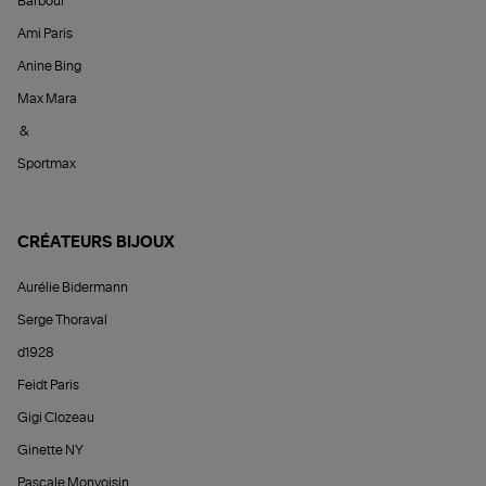
Barbour
Ami Paris
Anine Bing
Max Mara
&
Sportmax
CRÉATEURS BIJOUX
Aurélie Bidermann
Serge Thoraval
d1928
Feidt Paris
Gigi Clozeau
Ginette NY
Pascale Monvoisin