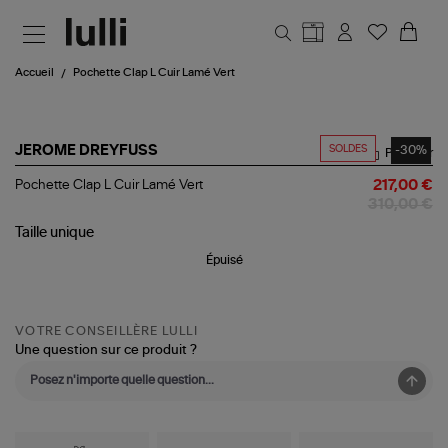
Aller au contenu principal
Accueil
Pochette Clap L Cuir Lamé Vert
SOLDES
-30%
JEROME DREYFUSS
Partager
Pochette
Pochette Clap L Cuir Lamé Vert
217,00 €
Clap
310,00 €
L
Cuir
Taille
unique
Lamé
Épuisé
Vert
VOTRE CONSEILLÈRE LULLI
Une question sur ce produit ?