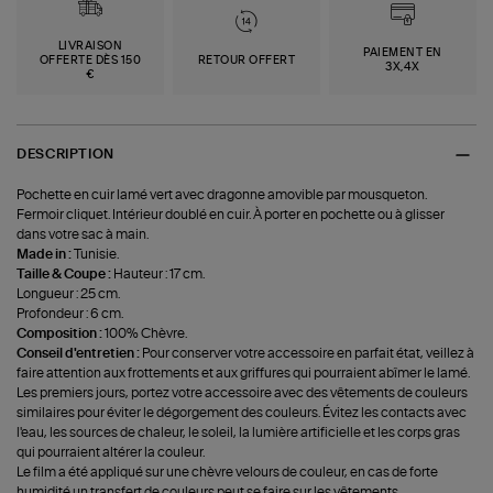
LIVRAISON
PAIEMENT EN
OFFERTE DÈS 150
RETOUR OFFERT
3X,4X
€
DESCRIPTION
Pochette en cuir lamé vert avec dragonne amovible par mousqueton.
Fermoir cliquet. Intérieur doublé en cuir. À porter en pochette ou à glisser
dans votre sac à main.
Made in :
Tunisie.
Taille & Coupe :
Hauteur : 17 cm.
Longueur : 25 cm.
Profondeur : 6 cm.
Composition :
100% Chèvre.
Conseil d'entretien :
Pour conserver votre accessoire en parfait état, veillez à
faire attention aux frottements et aux griffures qui pourraient abîmer le lamé.
Les premiers jours, portez votre accessoire avec des vêtements de couleurs
similaires pour éviter le dégorgement des couleurs. Évitez les contacts avec
l'eau, les sources de chaleur, le soleil, la lumière artificielle et les corps gras
qui pourraient altérer la couleur.
Le film a été appliqué sur une chèvre velours de couleur, en cas de forte
humidité un transfert de couleurs peut se faire sur les vêtements.