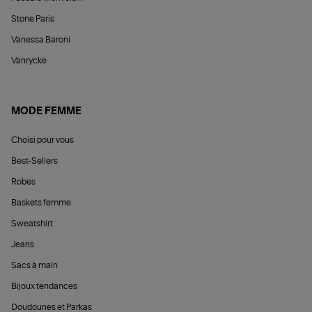
Stone Paris
Vanessa Baroni
Vanrycke
MODE FEMME
Choisi pour vous
Best-Sellers
Robes
Baskets femme
Sweatshirt
Jeans
Sacs à main
Bijoux tendances
Doudounes et Parkas