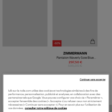
-50%
ZIMMERMANN
Pantalon Waverly Soie Blue
Floral
297,50 €
595,00 €
Continuer sans accepter
VOS DERNIERS PRODUITS VUS
lulli-sur-la-toile.com utilise des cookies et technologies similaires à des fins de
performance, personnalisation, publicité et analyses, en collaboration avec des
partenaires tels que Google. Vous pouvez configurer vos choix via « Paramétrer »,
accepter l’ensemble des cookies (« J’accepte ») ou refuser ceux non strictement
nécessaires (« Continuer sans accepter »). Pour en savoir plus sur l’utilisation de
vos données,
consulter notre politique de cookies