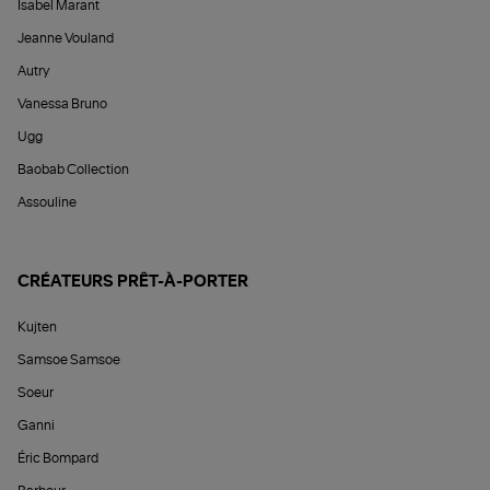
Isabel Marant
Jeanne Vouland
Autry
Vanessa Bruno
Ugg
Baobab Collection
Assouline
CRÉATEURS PRÊT-À-PORTER
Kujten
Samsoe Samsoe
Soeur
Ganni
Éric Bompard