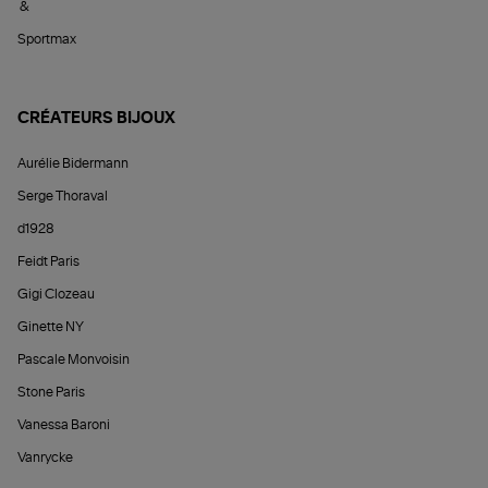
&
Sportmax
CRÉATEURS BIJOUX
Aurélie Bidermann
Serge Thoraval
d1928
Feidt Paris
Gigi Clozeau
Ginette NY
Pascale Monvoisin
Stone Paris
Vanessa Baroni
Vanrycke