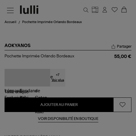
Aller au contenu principal
Accueil
Pochette Imprimée Orlando Bordeaux
AOKYANOS
Partager
Pochette
Pochette Imprimée Orlando Bordeaux
55,00 €
Imprimée
Orlando
Bordeaux
+
7
Voir plus
Taille
unique
AJOUTER AU PANIER
VOIR DISPONIBILITÉ EN BOUTIQUE