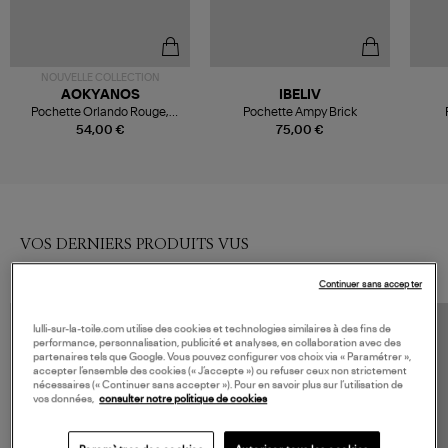
NOUVELLE COLLECTION
AOKYANOS
IBELIV
Pochette Orlando Rouge,
Pochette Ampy Brick
Exclusivité Lulli
54,00 €
75,00 €
VOS DERNIERS PRODUITS VUS
Continuer sans accepter
lulli-sur-la-toile.com utilise des cookies et technologies similaires à des fins de
performance, personnalisation, publicité et analyses, en collaboration avec des
partenaires tels que Google. Vous pouvez configurer vos choix via « Paramétrer »,
accepter l’ensemble des cookies (« J’accepte ») ou refuser ceux non strictement
nécessaires (« Continuer sans accepter »). Pour en savoir plus sur l’utilisation de
vos données,
consulter notre politique de cookies