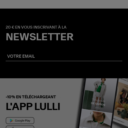
20 € EN VOUS INSCRIVANT À LA
NEWSLETTER
-10% EN TÉLÉCHARGEANT
L'APP LULLI