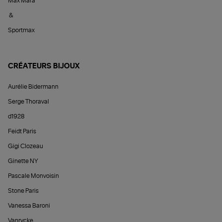
Max Mara
&
Sportmax
CRÉATEURS BIJOUX
Aurélie Bidermann
Serge Thoraval
d1928
Feidt Paris
Gigi Clozeau
Ginette NY
Pascale Monvoisin
Stone Paris
Vanessa Baroni
Vanrycke