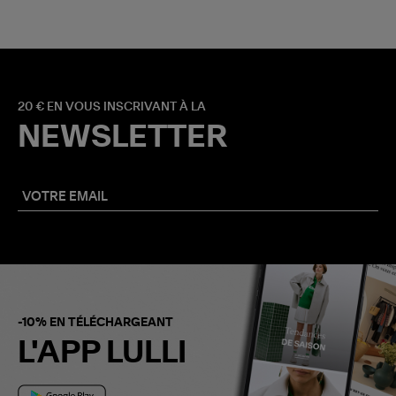
20 € EN VOUS INSCRIVANT À LA
NEWSLETTER
-10% EN TÉLÉCHARGEANT
L'APP LULLI