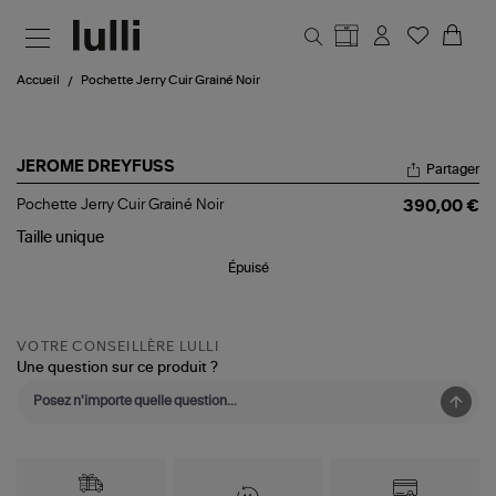
Aller au contenu principal
Accueil
Pochette Jerry Cuir Grainé Noir
JEROME DREYFUSS
Partager
Pochette
Pochette Jerry Cuir Grainé Noir
390,00 €
Jerry
Cuir
Taille
unique
Grainé
Épuisé
Noir
VOTRE CONSEILLÈRE LULLI
Une question sur ce produit ?