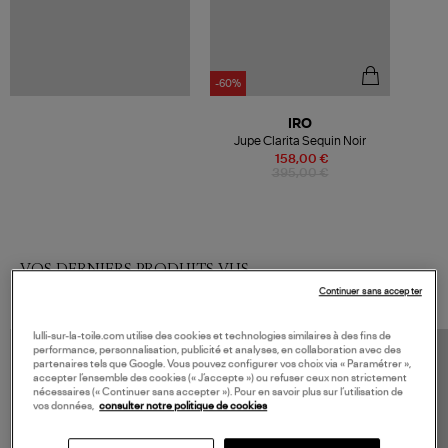
-60%
IRO
Jupe Clarita Sequin Noir
158,00 €
395,00 €
VOS DERNIERS PRODUITS VUS
Continuer sans accepter
lulli-sur-la-toile.com utilise des cookies et technologies similaires à des fins de
performance, personnalisation, publicité et analyses, en collaboration avec des
partenaires tels que Google. Vous pouvez configurer vos choix via « Paramétrer »,
accepter l’ensemble des cookies (« J’accepte ») ou refuser ceux non strictement
nécessaires (« Continuer sans accepter »). Pour en savoir plus sur l’utilisation de
vos données,
consulter notre politique de cookies