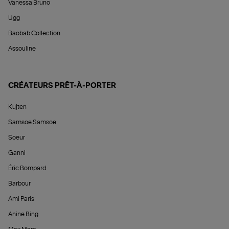
Vanessa Bruno
Ugg
Baobab Collection
Assouline
CRÉATEURS PRÊT-À-PORTER
Kujten
Samsoe Samsoe
Soeur
Ganni
Éric Bompard
Barbour
Ami Paris
Anine Bing