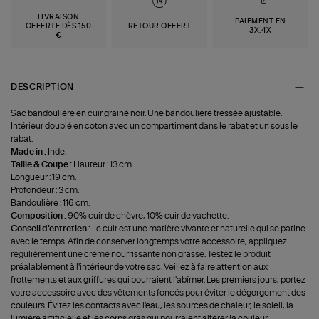
LIVRAISON
PAIEMENT EN
OFFERTE DÈS 150
RETOUR OFFERT
3X,4X
€
DESCRIPTION
Sac bandoulière en cuir grainé noir. Une bandoulière tressée ajustable.
Intérieur doublé en coton avec un compartiment dans le rabat et un sous le
rabat.
Made in :
Inde.
Taille & Coupe :
Hauteur : 13 cm.
Longueur : 19 cm.
Profondeur : 3 cm.
Bandoulière : 116 cm.
Composition :
90% cuir de chèvre, 10% cuir de vachette.
Conseil d'entretien :
Le cuir est une matière vivante et naturelle qui se patine
avec le temps. Afin de conserver longtemps votre accessoire, appliquez
régulièrement une crème nourrissante non grasse. Testez le produit
préalablement à l'intérieur de votre sac. Veillez à faire attention aux
frottements et aux griffures qui pourraient l'abîmer. Les premiers jours, portez
votre accessoire avec des vêtements foncés pour éviter le dégorgement des
couleurs. Évitez les contacts avec l'eau, les sources de chaleur, le soleil, la
lumière artificielle et les corps gras qui pourraient altérer la couleur.