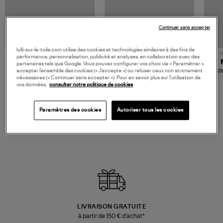
Continuer sans accepter
lulli-sur-la-toile.com utilise des cookies et technologies similaires à des fins de
NOUVELLE COLLECTION
N
performance, personnalisation, publicité et analyses, en collaboration avec des
JEROME DREYFUSS
TORAL
partenaires tels que Google. Vous pouvez configurer vos choix via « Paramétrer »,
Sac Bobi S Cuir Lamé
Mocassins Killian Sport
Veste
accepter l’ensemble des cookies (« J’accepte ») ou refuser ceux non strictement
Champagne
Mousse
nécessaires (« Continuer sans accepter »). Pour en savoir plus sur l’utilisation de
480,00 €
189,00 €
vos données,
consulter notre politique de cookies
Paramètres des cookies
Autoriser tous les cookies
LIVRAISON GRATUITE
à partir de 150 € d'achat*