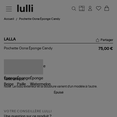
Aller au contenu principal
Accueil
Pochette Oona Éponge Candy
LALLA
Partager
Pochette
Pochette Oona Éponge Candy
75,00 €
Oona
Éponge
Candy
Taille
unique
Note : Le tissu extérieur et la doublure varient d'un modèle à l'autre.
Épuisé
VOTRE CONSEILLÈRE LULLI
Une question sur ce produit ?