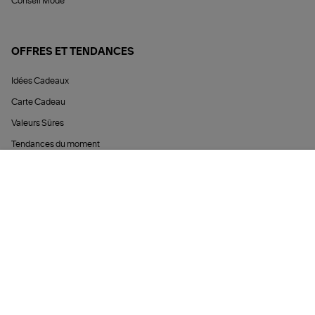
Conseil Mode
OFFRES ET TENDANCES
Idées Cadeaux
Carte Cadeau
Valeurs Sûres
Tendances du moment
Soldes
Archives
Offres Privilèges
Black Friday Lulli
Exclusivités
Fête des mères
Cérémonie
Noël