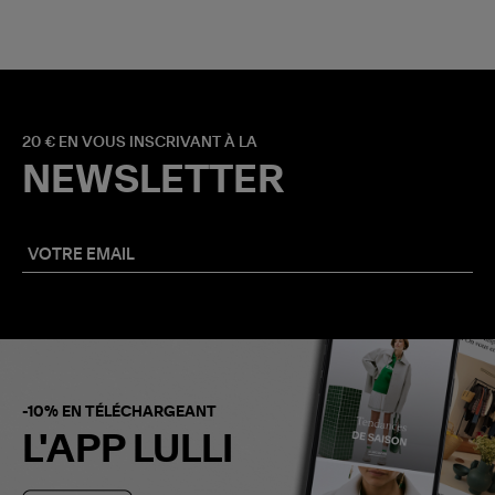
20 € EN VOUS INSCRIVANT À LA
NEWSLETTER
-10% EN TÉLÉCHARGEANT
L'APP LULLI