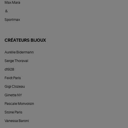
Max Mara
&
Sportmax
CRÉATEURS BIJOUX
Aurélie Bidermann
Serge Thoraval
d1928
Feidt Paris
Gigi Clozeau
Ginette NY
Pascale Monvoisin
Stone Paris
Vanessa Baroni