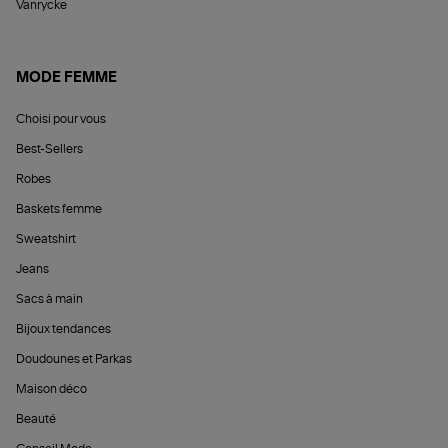
Vanrycke
MODE FEMME
Choisi pour vous
Best-Sellers
Robes
Baskets femme
Sweatshirt
Jeans
Sacs à main
Bijoux tendances
Doudounes et Parkas
Maison déco
Beauté