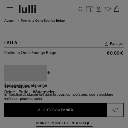
Aller au contenu principal
Accueil
Pochette Oona Éponge Beige
LALLA
Partager
Pochette
Pochette Oona Éponge Beige
80,00 €
Oona
Éponge
Beige
Taille
unique
En fonction du placement dans le tissu, les motifs ainsi que la doublure
intérieure peuvent varier.
AJOUTER AU PANIER
VOIR DISPONIBILITÉ EN BOUTIQUE