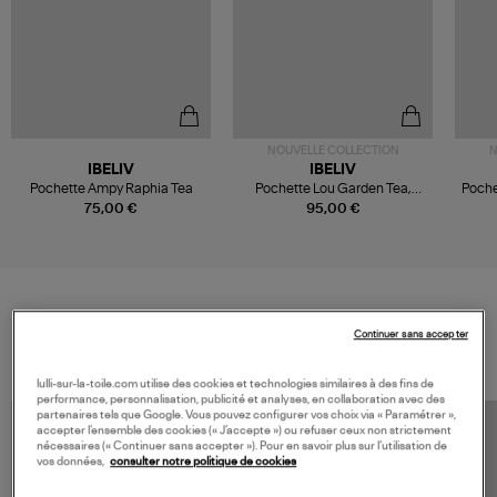
NOUVELLE COLLECTION
N
IBELIV
IBELIV
Pochette Ampy Raphia Tea
Pochette Lou Garden Tea,
Poche
Collaboration Ibeliv x Véronika
75,00 €
95,00 €
Loubry
VOS DERNIERS PRODUITS VUS
Continuer sans accepter
lulli-sur-la-toile.com utilise des cookies et technologies similaires à des fins de
performance, personnalisation, publicité et analyses, en collaboration avec des
partenaires tels que Google. Vous pouvez configurer vos choix via « Paramétrer »,
accepter l’ensemble des cookies (« J’accepte ») ou refuser ceux non strictement
nécessaires (« Continuer sans accepter »). Pour en savoir plus sur l’utilisation de
vos données,
consulter notre politique de cookies