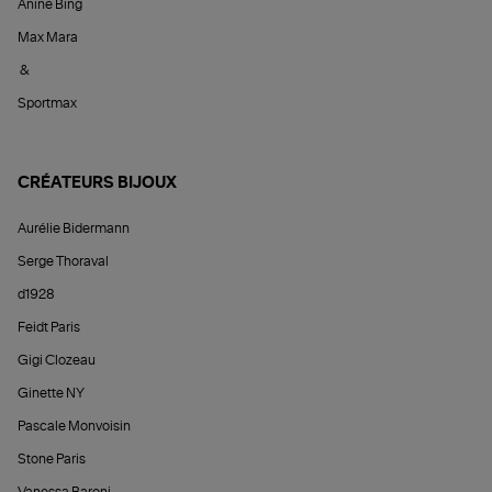
Anine Bing
Max Mara
&
Sportmax
CRÉATEURS BIJOUX
Aurélie Bidermann
Serge Thoraval
d1928
Feidt Paris
Gigi Clozeau
Ginette NY
Pascale Monvoisin
Stone Paris
Vanessa Baroni