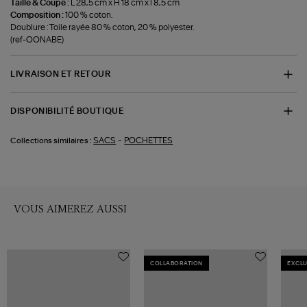
Taille & Coupe :
L 28,5 cm x H 18 cm x l 8,5 cm
Composition :
100 % coton.
Doublure : Toile rayée 80 % coton, 20 % polyester.
(ref-OONABE)
LIVRAISON ET RETOUR
DISPONIBILITÉ BOUTIQUE
-
SACS
POCHETTES
Collections similaires :
VOUS AIMEREZ AUSSI
COLLABORATION
EXCLU