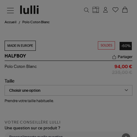
Aller au contenu principal
Accueil
Polo Coton Blanc
SOLDES
-60%
MADE IN EUROPE
HALFBOY
Partager
Polo
Polo Coton Blanc
94,00 €
Coton
235,00 €
Blanc
Taille
Prendre votre taille habituelle.
VOTRE CONSEILLÈRE LULLI
Une question sur ce produit ?