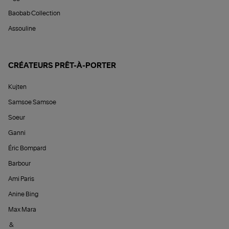
Baobab Collection
Assouline
CRÉATEURS PRÊT-À-PORTER
Kujten
Samsoe Samsoe
Soeur
Ganni
Éric Bompard
Barbour
Ami Paris
Anine Bing
Max Mara
&