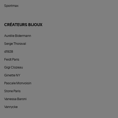
Sportmax
CRÉATEURS BIJOUX
Aurélie Bidermann
Serge Thoraval
d1928
Feidt Paris
Gigi Clozeau
Ginette NY
Pascale Monvoisin
Stone Paris
Vanessa Baroni
Vanrycke