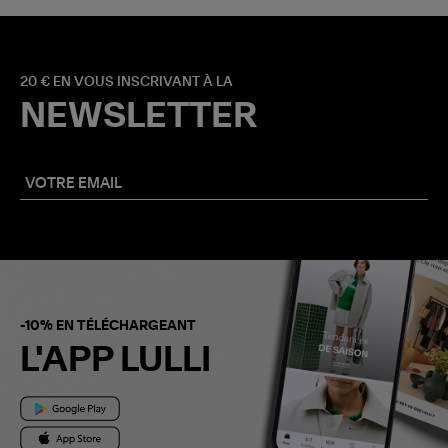
20 € EN VOUS INSCRIVANT À LA
NEWSLETTER
-10% EN TÉLÉCHARGEANT
L'APP LULLI