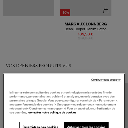
-50%
MARGAUX LONNBERG
Jean Cooper Denim Coton
Bleu Clair
109,50 €
219,00 €
VOS DERNIERS PRODUITS VUS
Continuer sans accepter
lulli-sur-la-toile.com utilise des cookies et technologies similaires à des fins de
performance, personnalisation, publicité et analyses, en collaboration avec des
partenaires tels que Google. Vous pouvez configurer vos choix via « Paramétrer »,
accepter l’ensemble des cookies (« J’accepte ») ou refuser ceux non strictement
nécessaires (« Continuer sans accepter »). Pour en savoir plus sur l’utilisation de
vos données,
consulter notre politique de cookies
Paramètres des cookies
Autoriser tous les cookies