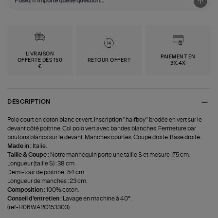
LIVRAISON
PAIEMENT EN
OFFERTE DÈS 150
RETOUR OFFERT
3X,4X
€
DESCRIPTION
Polo court en coton blanc et vert. Inscription "halfboy" brodée en vert sur le
devant côté poitrine. Col polo vert avec bandes blanches. Fermeture par
boutons blancs sur le devant. Manches courtes. Coupe droite. Base droite.
Made in :
Italie.
Taille & Coupe :
Notre mannequin porte une taille S et mesure 175 cm.
Longueur (taille S) : 38 cm.
Demi-tour de poitrine : 54 cm.
Longueur de manches : 23 cm.
Composition :
100% coton.
Conseil d'entretien :
Lavage en machine à 40°.
(ref-H06WAPO153303)