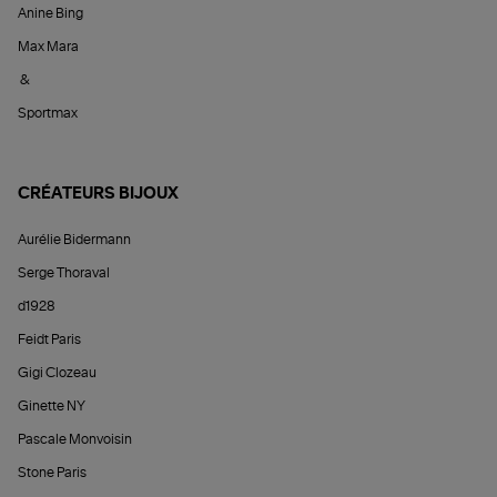
Anine Bing
Max Mara
&
Sportmax
CRÉATEURS BIJOUX
Aurélie Bidermann
Serge Thoraval
d1928
Feidt Paris
Gigi Clozeau
Ginette NY
Pascale Monvoisin
Stone Paris