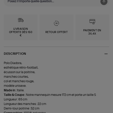
LIVRAISON
PAIEMENT EN
OFFERTE DÈS 150
RETOUR OFFERT
3X,4X
€
DESCRIPTION
Polo Diadora,
esthétique rétro-football,
écusson sur la poitrine,
manches courtes,
col et manches rouge,
modèle unisexe.
Made in :
Italie.
Taille & Coupe :
Notre mannequin mesure 172 cm et porte un taille S
Longueur : 65 cm
Longueur des manches : 22 cm
Demi-tour poitrine : 52 cm
Composition :
100 % polyester