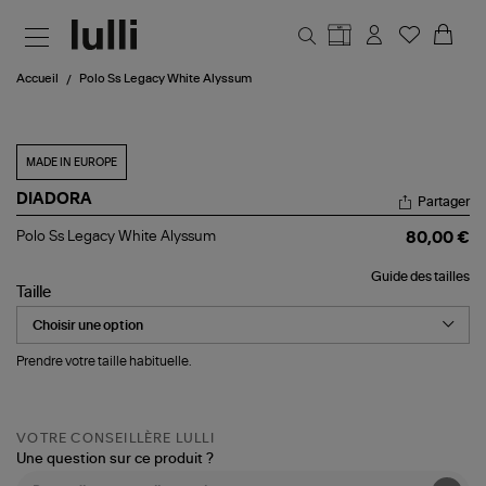
Aller au contenu principal
Accueil
Polo Ss Legacy White Alyssum
MADE IN EUROPE
DIADORA
Partager
Polo
Polo Ss Legacy White Alyssum
80,00 €
Ss
Legacy
Guide des tailles
White
Taille
Alyssum
Prendre votre taille habituelle.
VOTRE CONSEILLÈRE LULLI
Une question sur ce produit ?