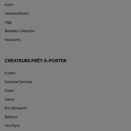
Autry
Vanessa Bruno
Ugg
Baobab Collection
Assouline
CRÉATEURS PRÊT-À-PORTER
Kujten
Samsoe Samsoe
Soeur
Ganni
Éric Bompard
Barbour
Ami Paris