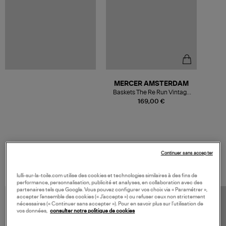
MERCER AMSTERDAM
Baskets The Re Run Vintage
White Red
169,00 €
Continuer sans accepter
VOS DERNIERS PRODUITS VUS
lulli-sur-la-toile.com utilise des cookies et technologies similaires à des fins de
performance, personnalisation, publicité et analyses, en collaboration avec des
partenaires tels que Google. Vous pouvez configurer vos choix via « Paramétrer »,
accepter l’ensemble des cookies (« J’accepte ») ou refuser ceux non strictement
nécessaires (« Continuer sans accepter »). Pour en savoir plus sur l’utilisation de
vos données,
consulter notre politique de cookies