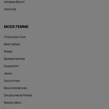
Vanessa Baroni
Vanrycke
MODE FEMME
Choisi pour vous
Best-Sellers
Robes
Baskets femme
Sweatshirt
Jeans
Sacs à main
Bijoux tendances
Doudounes et Parkas
Maison déco