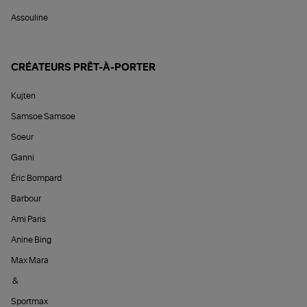
Assouline
CRÉATEURS PRÊT-À-PORTER
Kujten
Samsoe Samsoe
Soeur
Ganni
Éric Bompard
Barbour
Ami Paris
Anine Bing
Max Mara
&
Sportmax