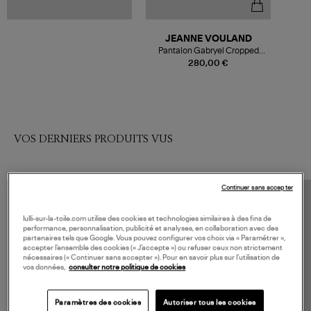
JEANNE VOULAND
Pantalon Gabryel Cropped
Flare Simili Argent
280,00 €
VOS DERNIERS PRODUITS VUS
Continuer sans accepter
lulli-sur-la-toile.com utilise des cookies et technologies similaires à des fins de
performance, personnalisation, publicité et analyses, en collaboration avec des
partenaires tels que Google. Vous pouvez configurer vos choix via « Paramétrer »,
accepter l’ensemble des cookies (« J’accepte ») ou refuser ceux non strictement
nécessaires (« Continuer sans accepter »). Pour en savoir plus sur l’utilisation de
vos données,
consulter notre politique de cookies
Paramètres des cookies
Autoriser tous les cookies