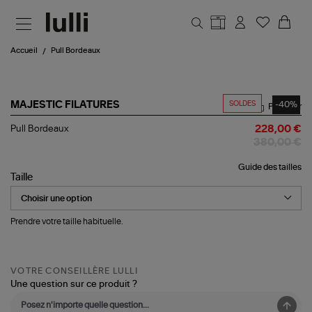
Aller au contenu principal
Accueil
Pull Bordeaux
SOLDES
-40%
MAJESTIC FILATURES
Partager
Pull
Pull Bordeaux
228,00 €
Bordeaux
380,00 €
Guide des tailles
Taille
Prendre votre taille habituelle.
VOTRE CONSEILLÈRE LULLI
Une question sur ce produit ?