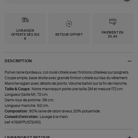
LIVRAISON
PAIEMENT EN
OFFERTE DÈS 150
RETOUR OFFERT
3X,4X
€
DESCRIPTION
Pull en laine bordeaux, col roulé côtelé avec finitions côtelées sur poignets.
Coupe ample, base droite avec grande finition côtelé sur bas du vêtement
Manche raglan avec détails de points. Volume ballon sur la fin de manche.
Taille & Coupe :
Notre mannequin porte une taille 2M et mesure 172 cm.
Longueur (taille M) : 72 cm.
Demi-tour de poitrine : 56 cm.
Longueur manche : 62 cm.
Composition :
80% laine de raton laveur, 20% polyamide.
Conseil d'entretien :
Lavage à la main.
(ref-K199FPU572410)
LIVRAISON ET RETOUR