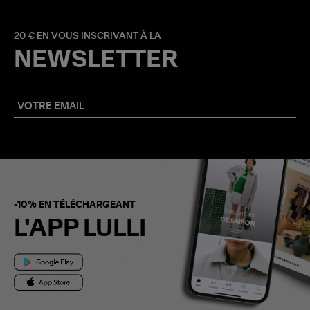
20 € EN VOUS INSCRIVANT À LA
NEWSLETTER
-10% EN TÉLÉCHARGEANT
L'APP LULLI