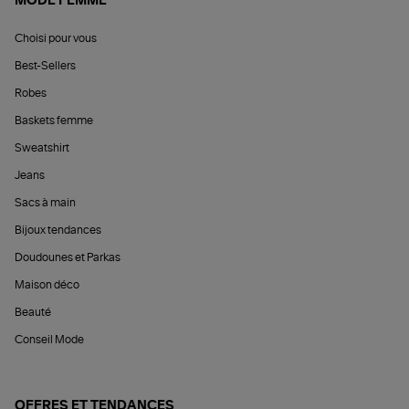
MODE FEMME
Choisi pour vous
Best-Sellers
Robes
Baskets femme
Sweatshirt
Jeans
Sacs à main
Bijoux tendances
Doudounes et Parkas
Maison déco
Beauté
Conseil Mode
OFFRES ET TENDANCES