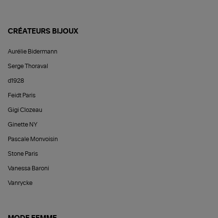
CRÉATEURS BIJOUX
Aurélie Bidermann
Serge Thoraval
d1928
Feidt Paris
Gigi Clozeau
Ginette NY
Pascale Monvoisin
Stone Paris
Vanessa Baroni
Vanrycke