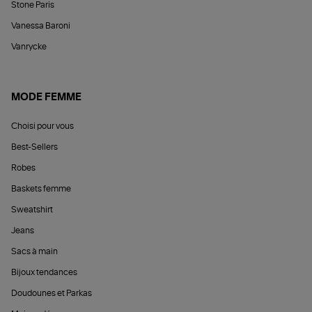
Stone Paris
Vanessa Baroni
Vanrycke
MODE FEMME
Choisi pour vous
Best-Sellers
Robes
Baskets femme
Sweatshirt
Jeans
Sacs à main
Bijoux tendances
Doudounes et Parkas