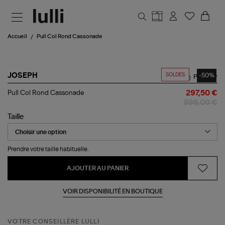
Aller au contenu principal
Accueil
Pull Col Rond Cassonade
SOLDES
-50%
JOSEPH
Partager
Pull
Pull Col Rond Cassonade
297,50 €
Col
595,00 €
Rond
Cassonade
Taille
Prendre votre taille habituelle.
AJOUTER AU PANIER
VOIR DISPONIBILITÉ EN BOUTIQUE
VOTRE CONSEILLÈRE LULLI