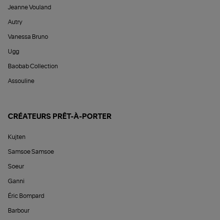
Jeanne Vouland
Autry
Vanessa Bruno
Ugg
Baobab Collection
Assouline
CRÉATEURS PRÊT-À-PORTER
Kujten
Samsoe Samsoe
Soeur
Ganni
Éric Bompard
Barbour