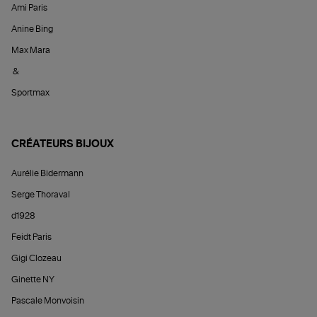
Ami Paris
Anine Bing
Max Mara
&
Sportmax
CRÉATEURS BIJOUX
Aurélie Bidermann
Serge Thoraval
d1928
Feidt Paris
Gigi Clozeau
Ginette NY
Pascale Monvoisin