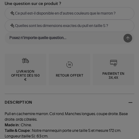
Une question sur ce produit ?
Ce pull est-il disponible en d'autres couleurs que le marron ?
Quelles sont les dimensions exactes du pull en taille S ?
LIVRAISON
PAIEMENT EN
OFFERTE DÈS 150
RETOUR OFFERT
3X,4X
€
DESCRIPTION
Pull en cachemire marron. Col rond. Manches longues. coupe droite. Base
droite. ords côtelés.
Made in :
Chine.
Taille & Coupe :
Notre mannequin porte une taille S et mesure 172 cm.
Longueur (taille S) : 63 cm.