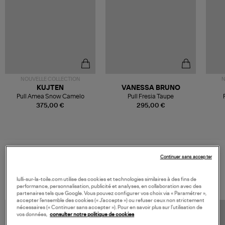
NOUVELLE COLLECTION
N
KUJTEN
VANESSA BRUNO
Pull Amea Snow Camelo
Pull Fresia Taupe
375,00 €
295,00 €
Continuer sans accepter
VOS DERNIERS PRODUITS VUS
lulli-sur-la-toile.com utilise des cookies et technologies similaires à des fins de
performance, personnalisation, publicité et analyses, en collaboration avec des
partenaires tels que Google. Vous pouvez configurer vos choix via « Paramétrer »,
accepter l’ensemble des cookies (« J’accepte ») ou refuser ceux non strictement
nécessaires (« Continuer sans accepter »). Pour en savoir plus sur l’utilisation de
vos données,
consulter notre politique de cookies