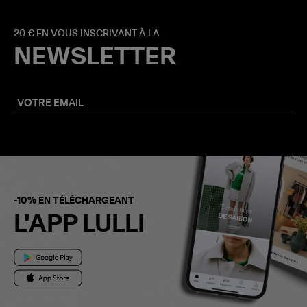
20 € EN VOUS INSCRIVANT À LA
NEWSLETTER
-10% EN TÉLÉCHARGEANT
L'APP LULLI