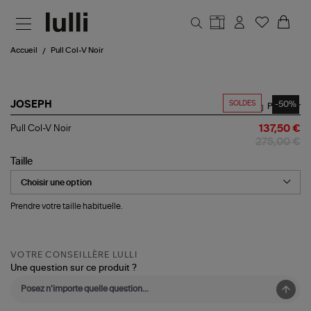
Aller au contenu principal
Accueil
Pull Col-V Noir
SOLDES
-50%
JOSEPH
Partager
Pull
Pull Col-V Noir
137,50 €
Col-
275,00 €
V
Noir
Taille
Prendre votre taille habituelle.
VOTRE CONSEILLÈRE LULLI
Une question sur ce produit ?