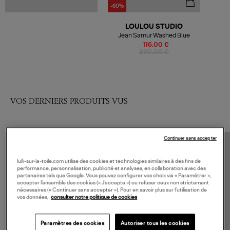
-60%
LOULOU STUDIO
Jean Samur Washed Blue
116,00 €
290,00 €
VOS DERNIERS PRODUITS VUS
Continuer sans accepter
lulli-sur-la-toile.com utilise des cookies et technologies similaires à des fins de
performance, personnalisation, publicité et analyses, en collaboration avec des
partenaires tels que Google. Vous pouvez configurer vos choix via « Paramétrer »,
accepter l’ensemble des cookies (« J’accepte ») ou refuser ceux non strictement
nécessaires (« Continuer sans accepter »). Pour en savoir plus sur l’utilisation de
vos données,
consulter notre politique de cookies
Paramètres des cookies
Autoriser tous les cookies