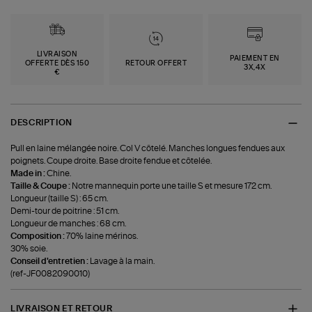
LIVRAISON
PAIEMENT EN
OFFERTE DÈS 150
RETOUR OFFERT
3X,4X
€
DESCRIPTION
Pull en laine mélangée noire. Col V côtelé. Manches longues fendues aux
poignets. Coupe droite. Base droite fendue et côtelée.
Made in :
Chine.
Taille & Coupe :
Notre mannequin porte une taille S et mesure 172 cm.
Longueur (taille S) : 65 cm.
Demi-tour de poitrine : 51 cm.
Longueur de manches : 68 cm.
Composition :
70% laine mérinos.
30% soie.
Conseil d'entretien :
Lavage à la main.
(ref-JF0082090010)
LIVRAISON ET RETOUR