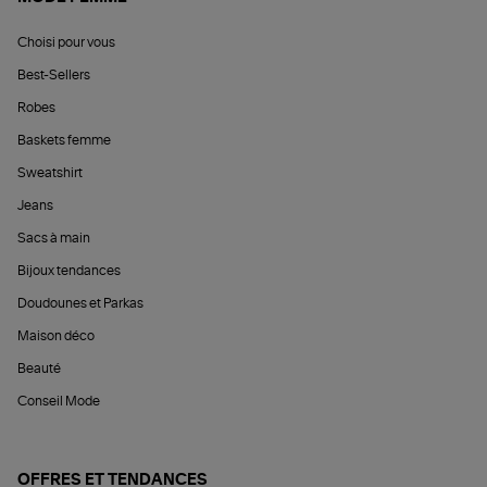
Choisi pour vous
Best-Sellers
Robes
Baskets femme
Sweatshirt
Jeans
Sacs à main
Bijoux tendances
Doudounes et Parkas
Maison déco
Beauté
Conseil Mode
OFFRES ET TENDANCES