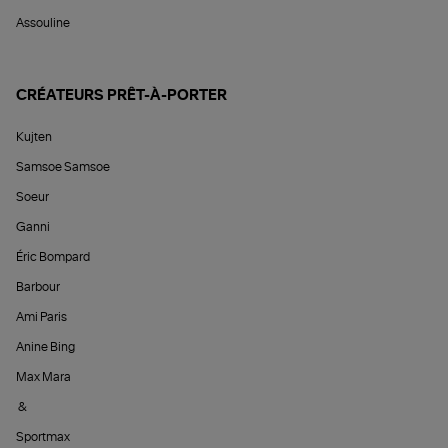
Assouline
CRÉATEURS PRÊT-À-PORTER
Kujten
Samsoe Samsoe
Soeur
Ganni
Éric Bompard
Barbour
Ami Paris
Anine Bing
Max Mara
&
Sportmax