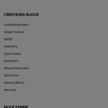
CRÉATEURS BIJOUX
Aurélie Bidermann
Serge Thoraval
d1928
Feidt Paris
Gigi Clozeau
Ginette NY
Pascale Monvoisin
Stone Paris
Vanessa Baroni
Vanrycke
MODE FEMME