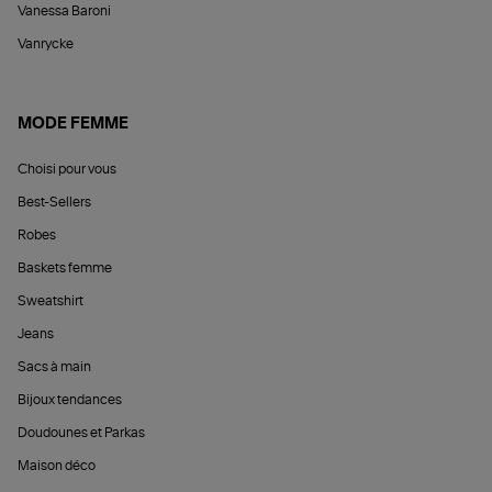
Vanessa Baroni
Vanrycke
MODE FEMME
Choisi pour vous
Best-Sellers
Robes
Baskets femme
Sweatshirt
Jeans
Sacs à main
Bijoux tendances
Doudounes et Parkas
Maison déco