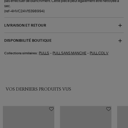
pas effectuer de blanchiment. Cette pièce peut également être nettoyée à
sec.
(ref-4HVC24V15398994)
LIVRAISON ET RETOUR
DISPONIBILITÉ BOUTIQUE
-
-
PULLS
PULL SANS MANCHE
PULL COL V
Collections similaires :
VOS DERNIERS PRODUITS VUS