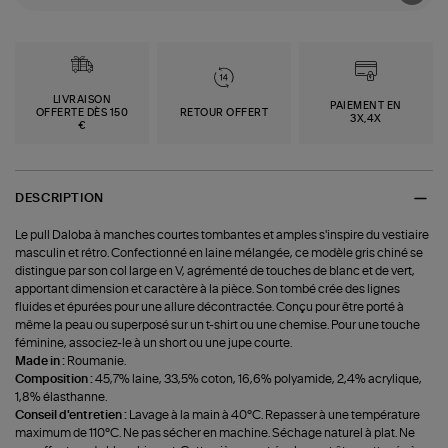
LIVRAISON
PAIEMENT EN
OFFERTE DÈS 150
RETOUR OFFERT
3X,4X
€
DESCRIPTION
Le pull Daloba à manches courtes tombantes et amples s'inspire du vestiaire
masculin et rétro. Confectionné en laine mélangée, ce modèle gris chiné se
distingue par son col large en V, agrémenté de touches de blanc et de vert,
apportant dimension et caractère à la pièce. Son tombé crée des lignes
fluides et épurées pour une allure décontractée. Conçu pour être porté à
même la peau ou superposé sur un t-shirt ou une chemise. Pour une touche
féminine, associez-le à un short ou une jupe courte.
Made in :
Roumanie.
Composition :
45,7% laine, 33,5% coton, 16,6% polyamide, 2,4% acrylique,
1,8% élasthanne.
Conseil d'entretien :
Lavage à la main à 40°C. Repasser à une température
maximum de 110°C. Ne pas sécher en machine. Séchage naturel à plat. Ne