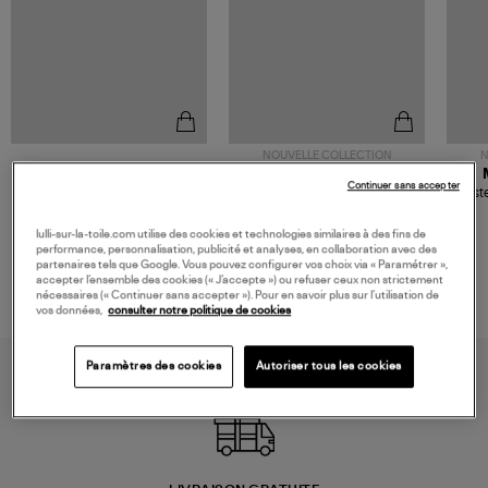
NOUVELLE COLLECTION
N
JEROME DREYFUSS
TORAL
Continuer sans accepter
Sac Bobi S Cuir Lamé
Mocassins Killian Sport
Veste
Champagne
Mousse
480,00 €
189,00 €
lulli-sur-la-toile.com utilise des cookies et technologies similaires à des fins de
performance, personnalisation, publicité et analyses, en collaboration avec des
partenaires tels que Google. Vous pouvez configurer vos choix via « Paramétrer »,
accepter l’ensemble des cookies (« J’accepte ») ou refuser ceux non strictement
nécessaires (« Continuer sans accepter »). Pour en savoir plus sur l’utilisation de
vos données,
consulter notre politique de cookies
Paramètres des cookies
Autoriser tous les cookies