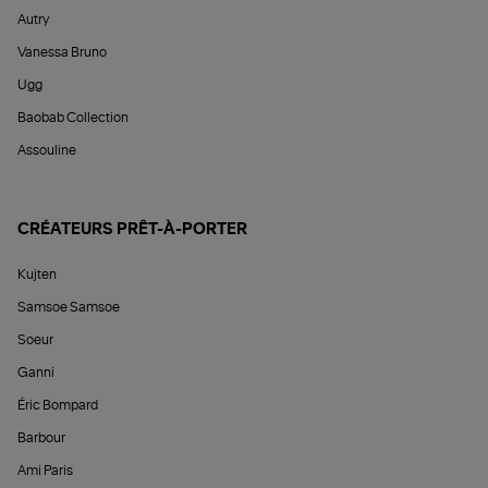
Autry
Vanessa Bruno
Ugg
Baobab Collection
Assouline
CRÉATEURS PRÊT-À-PORTER
Kujten
Samsoe Samsoe
Soeur
Ganni
Éric Bompard
Barbour
Ami Paris