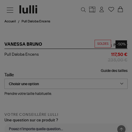
Aller au contenu principal
Accueil
Pull Daloba Encens
SOLDES
-50%
VANESSA BRUNO
Partager
Pull
Pull Daloba Encens
117,50 €
Daloba
235,00 €
Encens
Guide des tailles
Taille
Prendre votre taille habituelle.
VOTRE CONSEILLÈRE LULLI
Une question sur ce produit ?