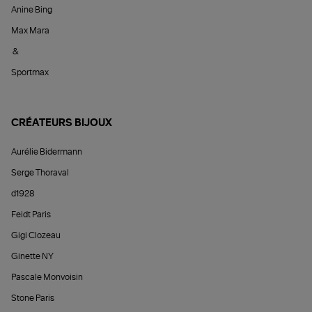
Anine Bing
Max Mara
&
Sportmax
CRÉATEURS BIJOUX
Aurélie Bidermann
Serge Thoraval
d1928
Feidt Paris
Gigi Clozeau
Ginette NY
Pascale Monvoisin
Stone Paris