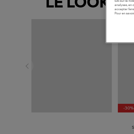
LE LOOK
lulli-sur-la-t
analyses, en 
accepter l’en
Pour en savoir
MADE I
-30%
S