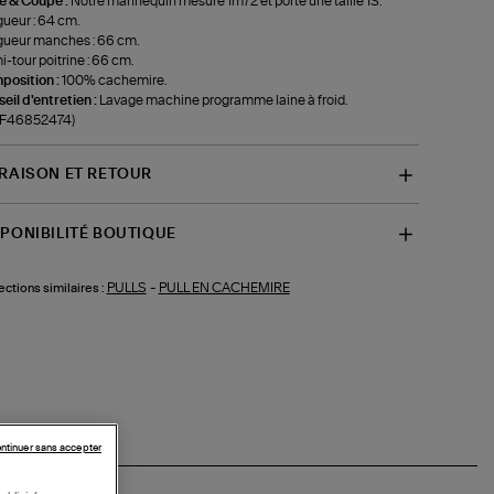
le & Coupe :
Notre mannequin mesure 1m72 et porte une taille 1S.
ueur : 64 cm.
ueur manches : 66 cm.
-tour poitrine : 66 cm.
position :
100% cachemire.
eil d'entretien :
Lavage machine programme laine à froid.
f-F46852474)
VRAISON ET RETOUR
SPONIBILITÉ BOUTIQUE
PULLS
-
PULL EN CACHEMIRE
ections similaires :
ntinuer sans accepter