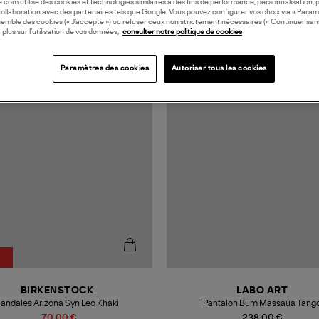
oile.com utilise des cookies et technologies similaires à des fins de performance, personnalisation, p
collaboration avec des partenaires tels que Google. Vous pouvez configurer vos choix via « Param
semble des cookies (« J’accepte ») ou refuser ceux non strictement nécessaires (« Continuer san
 plus sur l’utilisation de vos données,
consulter notre politique de cookies
N EUROPE
MADE IN EUROPE
Paramètres des cookies
Autoriser tous les cookies
BIRKENSTOCK
LABO ART
andales Arizona Syn Leo Khaki
Pantalon Bum Massaua Tang
70,00 €
238,00 €