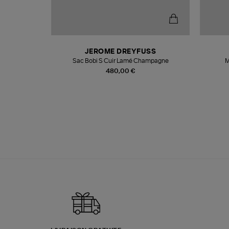
N
JEROME DREYFUSS
te
Sac Bobi S Cuir Lamé Champagne
M
480,00 €