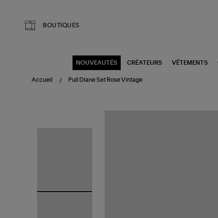
Aller au contenu principal
BOUTIQUES
NOUVEAUTÉS
CRÉATEURS
VÊTEMENTS
Accueil
Pull Diane Set Rose Vintage