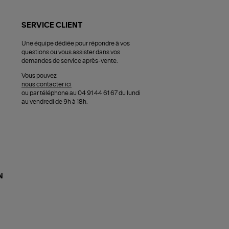
SERVICE CLIENT
Une équipe dédiée pour répondre à vos
questions ou vous assister dans vos
demandes de service après-vente.
Vous pouvez
nous contacter ici
ou par téléphone au 04 91 44 61 67 du lundi
au vendredi de 9h à 18h.
N