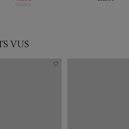
100,00 €
TS VUS