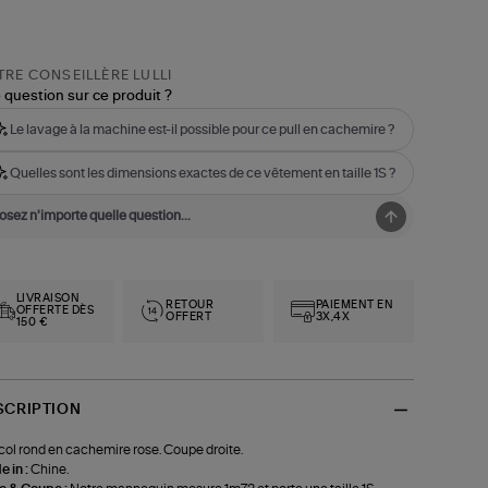
RE CONSEILLÈRE LULLI
 question sur ce produit ?
Le lavage à la machine est-il possible pour ce pull en cachemire ?
Quelles sont les dimensions exactes de ce vêtement en taille 1S ?
LIVRAISON
RETOUR
PAIEMENT EN
OFFERTE DÈS
OFFERT
3X,4X
150 €
SCRIPTION
 col rond en cachemire rose. Coupe droite.
 in :
Chine.