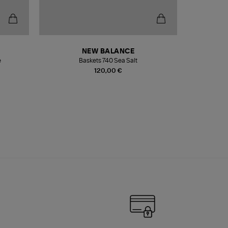
NEW BALANCE
e
Baskets 740 Sea Salt
Veste
120,00 €