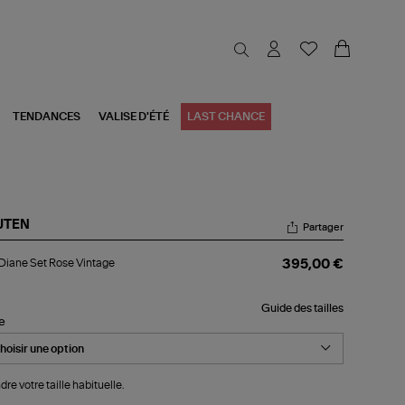
TENDANCES
VALISE D'ÉTÉ
LAST CHANCE
JTEN
Partager
l
 Diane Set Rose Vintage
395,00 €
ane
t
se
Guide des tailles
tage
le
dre votre taille habituelle.