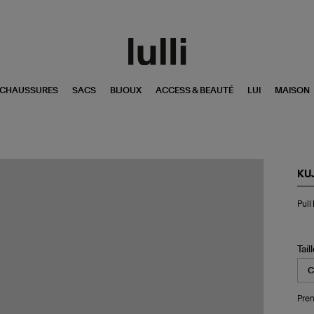
CHAUSSURES
SACS
BIJOUX
ACCESS & BEAUTÉ
LUI
MAISON
KU
Pul
Pull
Di
Se
Ro
Vin
Tail
Pren