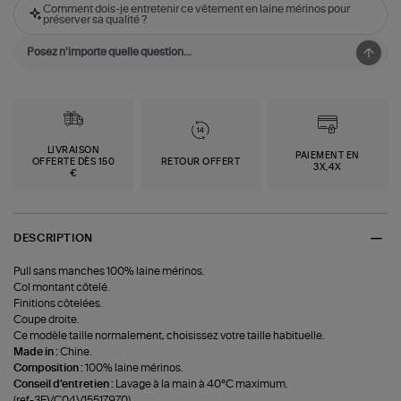
Comment dois-je entretenir ce vêtement en laine mérinos pour
préserver sa qualité ?
LIVRAISON
PAIEMENT EN
OFFERTE DÈS 150
RETOUR OFFERT
3X,4X
€
DESCRIPTION
Pull sans manches 100% laine mérinos.
Col montant côtelé.
Finitions côtelées.
Coupe droite.
Ce modèle taille normalement, choisissez votre taille habituelle.
Made in :
Chine.
Composition :
100% laine mérinos.
Conseil d'entretien :
Lavage à la main à 40°C maximum.
(ref-3EVC04V15517970)