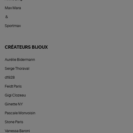
Max Mara
&
Sportmax
CRÉATEURS BIJOUX
Aurélie Bidermann
Serge Thoraval
d1928
Feidt Paris
Gigi Clozeau
Ginette NY
Pascale Monvoisin
Stone Paris
Vanessa Baroni