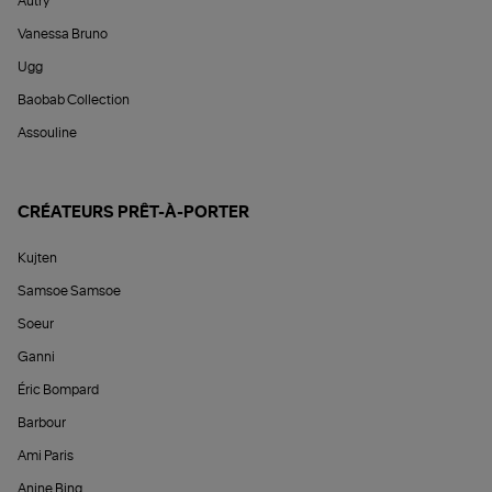
Autry
Vanessa Bruno
Ugg
Baobab Collection
Assouline
CRÉATEURS PRÊT-À-PORTER
Kujten
Samsoe Samsoe
Soeur
Ganni
Éric Bompard
Barbour
Ami Paris
Anine Bing