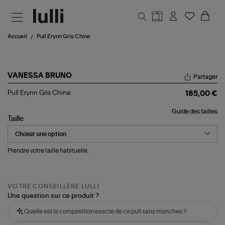
Aller au contenu principal
Accueil
Pull Erynn Gris Chine
VANESSA BRUNO
Partager
Pull
Pull Erynn Gris Chine
185,00 €
Erynn
Gris
Guide des tailles
Chine
Taille
Prendre votre taille habituelle.
VOTRE CONSEILLÈRE LULLI
Une question sur ce produit ?
Quelle est la composition exacte de ce pull sans manches ?