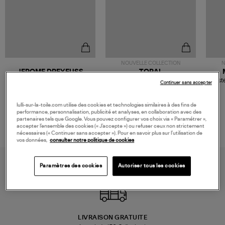
NOUVELLE COLLECTION
N
JEROME DREYFUSS
TORAL
Sac Bobi S Cuir Lamé
Mocassins Killian Sport
Veste
Continuer sans accepter
Champagne
Mousse
480,00 €
189,00 €
lulli-sur-la-toile.com utilise des cookies et technologies similaires à des fins de
performance, personnalisation, publicité et analyses, en collaboration avec des
partenaires tels que Google. Vous pouvez configurer vos choix via « Paramétrer »,
accepter l’ensemble des cookies (« J’accepte ») ou refuser ceux non strictement
nécessaires (« Continuer sans accepter »). Pour en savoir plus sur l’utilisation de
vos données,
consulter notre politique de cookies
Paramètres des cookies
Autoriser tous les cookies
LIVRAISON GRATUITE