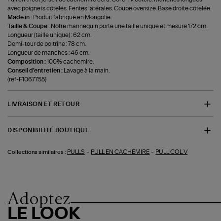
avec poignets côtelés. Fentes latérales. Coupe oversize. Base droite côtelée.
Made in :
Produit fabriqué en Mongolie.
Taille & Coupe :
Notre mannequin porte une taille unique et mesure 172 cm.
Longueur (taille unique) : 62 cm.
Demi-tour de poitrine : 78 cm.
Longueur de manches : 46 cm.
Composition :
100% cachemire.
Conseil d'entretien :
Lavage à la main.
(ref-F1067755)
LIVRAISON ET RETOUR
DISPONIBILITÉ BOUTIQUE
-
-
PULLS
PULL EN CACHEMIRE
PULL COL V
Collections similaires :
Adoptez
LE LOOK