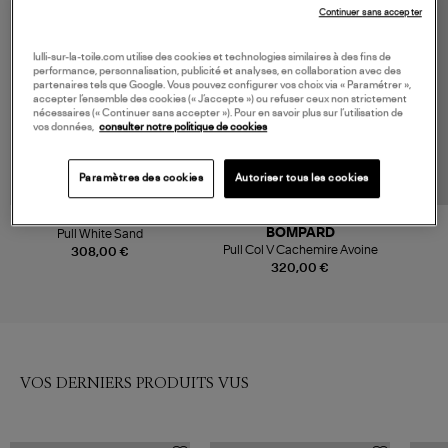
Continuer sans accepter
lulli-sur-la-toile.com utilise des cookies et technologies similaires à des fins de
performance, personnalisation, publicité et analyses, en collaboration avec des
partenaires tels que Google. Vous pouvez configurer vos choix via « Paramétrer »,
accepter l’ensemble des cookies (« J’accepte ») ou refuser ceux non strictement
nécessaires (« Continuer sans accepter »). Pour en savoir plus sur l’utilisation de
vos données,
consulter notre politique de cookies
Paramètres des cookies
Autoriser tous les cookies
NOUVELLE COLLECTION
BOMPARD
Pull White Sand
Pull Col V Cachemire Avoine
308,00 €
320,00 €
VOS DERNIERS PRODUITS VUS