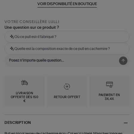
VOIR DISPONIBILITÉ EN BOUTIQUE
VOTRE CONSEILLÈRE LULLI
Une question sur ce produit ?
Où ce pull est-il fabriqué ?
Quelle est la composition exacte de ce pull en cachemire ?
LIVRAISON
PAIEMENT EN
OFFERTE DÈS 150
RETOUR OFFERT
3X,4X
€
DESCRIPTION
Pull en tricot jersey de cachemire écru. Col en V côtelé. Manches longues