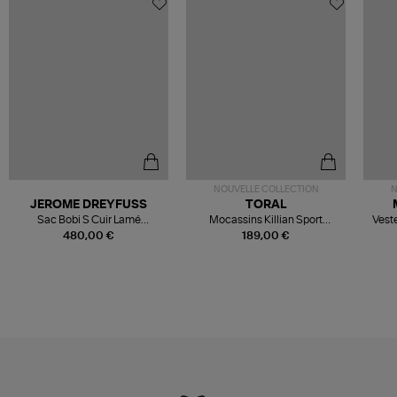
NOUVELLE COLLECTION
N
JEROME DREYFUSS
TORAL
Sac Bobi S Cuir Lamé
Mocassins Killian Sport
Veste
Champagne
Mousse
480,00 €
189,00 €