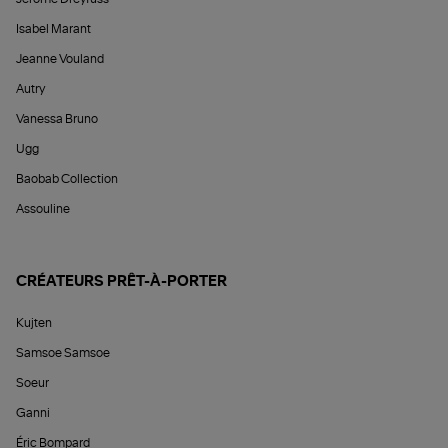
Isabel Marant
Jeanne Vouland
Autry
Vanessa Bruno
Ugg
Baobab Collection
Assouline
CRÉATEURS PRÊT-À-PORTER
Kujten
Samsoe Samsoe
Soeur
Ganni
Éric Bompard