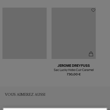
JEROME DREYFUSS
Sac Lucky Hobo Cuir Caramel
730,00 €
VOUS AIMEREZ AUSSI