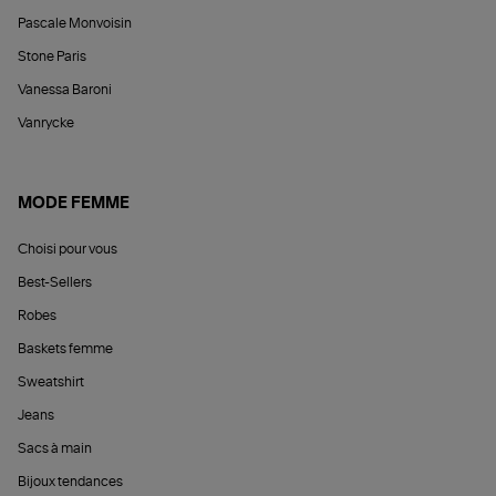
Pascale Monvoisin
Stone Paris
Vanessa Baroni
Vanrycke
MODE FEMME
Choisi pour vous
Best-Sellers
Robes
Baskets femme
Sweatshirt
Jeans
Sacs à main
Bijoux tendances