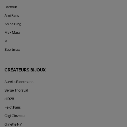
Barbour
Ami Paris
Anine Bing
Max Mara
&
Sportmax
CRÉATEURS BIJOUX
Aurélie Bidermann
Serge Thoraval
d1928
Feidt Paris
Gigi Clozeau
Ginette NY