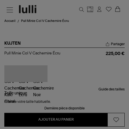
Aller au contenu principal
Accueil
Pull Minie Col V Cachemire Écru
KUJTEN
Partager
Pull
Pull Minie Col V Cachemire Écru
225,00 €
Minie
Col
V
Cachemire
Écru
Guide des tailles
Taille
unique
Prendre votre taille habituelle.
Dernière pièce disponible
AJOUTER AU PANIER