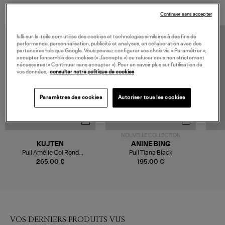
Continuer sans accepter
lulli-sur-la-toile.com utilise des cookies et technologies similaires à des fins de
performance, personnalisation, publicité et analyses, en collaboration avec des
partenaires tels que Google. Vous pouvez configurer vos choix via « Paramétrer »,
accepter l’ensemble des cookies (« J’accepte ») ou refuser ceux non strictement
nécessaires (« Continuer sans accepter »). Pour en savoir plus sur l’utilisation de
vos données,
consulter notre politique de cookies
Paramètres des cookies
Autoriser tous les cookies
NOUVELLE COLLECTION
KUJTEN
ANINE BING
Pull Amélie Col Rond
Pull Tiana Black
Cachemire Noir
265,00 €
195,00 €
VOS DERNIERS PRODUITS VUS