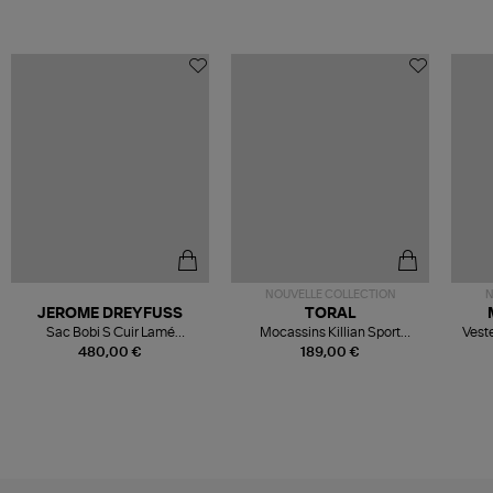
NOUVELLE COLLECTION
N
JEROME DREYFUSS
TORAL
Sac Bobi S Cuir Lamé
Mocassins Killian Sport
Veste
Champagne
Mousse
480,00 €
189,00 €