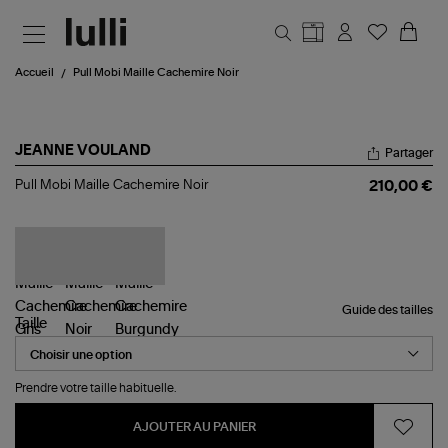
Aller au contenu principal
Accueil
Pull Mobi Maille Cachemire Noir
JEANNE VOULAND
Partager
Pull
Pull Mobi Maille Cachemire Noir
210,00 €
Mobi
Maille
Cachemire
Noir
Guide des tailles
Taille
Prendre votre taille habituelle.
AJOUTER AU PANIER