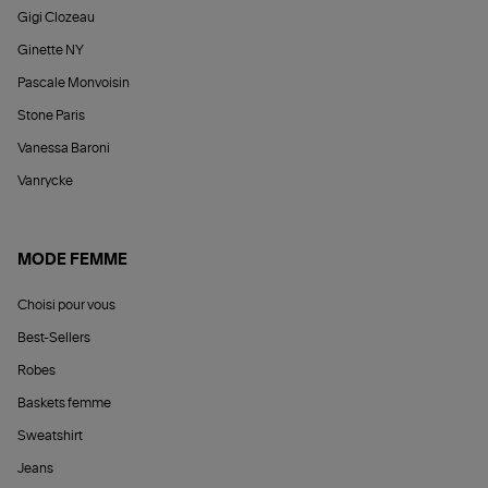
Gigi Clozeau
Ginette NY
Pascale Monvoisin
Stone Paris
Vanessa Baroni
Vanrycke
MODE FEMME
Choisi pour vous
Best-Sellers
Robes
Baskets femme
Sweatshirt
Jeans