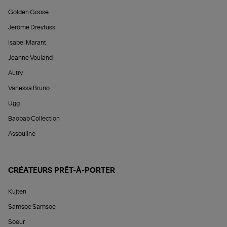
Golden Goose
Jérôme Dreyfuss
Isabel Marant
Jeanne Vouland
Autry
Vanessa Bruno
Ugg
Baobab Collection
Assouline
CRÉATEURS PRÊT-À-PORTER
Kujten
Samsoe Samsoe
Soeur