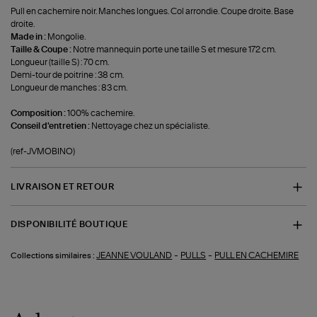
Pull en cachemire noir. Manches longues. Col arrondie. Coupe droite. Base
droite.
Made in :
Mongolie.
Taille & Coupe :
Notre mannequin porte une taille S et mesure 172 cm.
Longueur (taille S) : 70 cm.
Demi-tour de poitrine : 38 cm.
Longueur de manches : 83 cm.
Composition :
100% cachemire.
Conseil d'entretien :
Nettoyage chez un spécialiste.
(ref-JVMOBINO)
LIVRAISON ET RETOUR
DISPONIBILITÉ BOUTIQUE
-
-
JEANNE VOULAND
PULLS
PULL EN CACHEMIRE
Collections similaires :