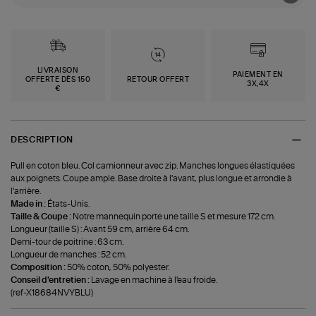
LIVRAISON
PAIEMENT EN
OFFERTE DÈS 150
RETOUR OFFERT
3X,4X
€
DESCRIPTION
Pull en coton bleu. Col camionneur avec zip. Manches longues élastiquées
aux poignets. Coupe ample. Base droite à l'avant, plus longue et arrondie à
l'arrière.
Made in :
États-Unis.
Taille & Coupe :
Notre mannequin porte une taille S et mesure 172 cm.
Longueur (taille S) : Avant 59 cm, arrière 64 cm.
Demi-tour de poitrine : 63 cm.
Longueur de manches : 52 cm.
Composition :
50% coton, 50% polyester.
Conseil d'entretien :
Lavage en machine à l'eau froide.
(ref-X18684NVYBLU)