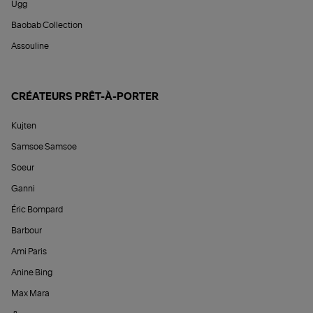
Ugg
Baobab Collection
Assouline
CRÉATEURS PRÊT-À-PORTER
Kujten
Samsoe Samsoe
Soeur
Ganni
Éric Bompard
Barbour
Ami Paris
Anine Bing
Max Mara