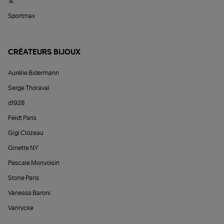
&
Sportmax
CRÉATEURS BIJOUX
Aurélie Bidermann
Serge Thoraval
d1928
Feidt Paris
Gigi Clozeau
Ginette NY
Pascale Monvoisin
Stone Paris
Vanessa Baroni
Vanrycke