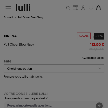
Aller au contenu principal
Accueil
Pull Oliver Bleu Navy
SOLDES
-60%
XIRENA
Partager
Pull
Pull Oliver Bleu Navy
112,50 €
Oliver
281,00 €
Bleu
Navy
Guide des tailles
Taille
Prendre votre taille habituelle.
VOTRE CONSEILLÈRE LULLI
Une question sur ce produit ?