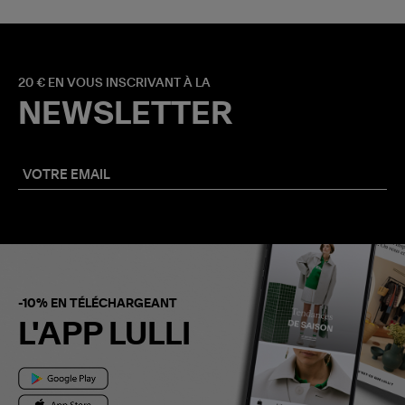
20 € EN VOUS INSCRIVANT À LA
NEWSLETTER
-10% EN TÉLÉCHARGEANT
L'APP LULLI