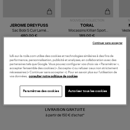
NOUVELLE COLLECTION
N
JEROME DREYFUSS
TORAL
Sac Bobi S Cuir Lamé
Mocassins Killian Sport
Veste
Champagne
Mousse
480,00 €
189,00 €
Continuer sans accepter
lulli-sur-la-toile.com utilise des cookies et technologies similaires à des fins de
performance, personnalisation, publicité et analyses, en collaboration avec des
partenaires tels que Google. Vous pouvez configurer vos choix via « Paramétrer »,
accepter l’ensemble des cookies (« J’accepte ») ou refuser ceux non strictement
nécessaires (« Continuer sans accepter »). Pour en savoir plus sur l’utilisation de
vos données,
consulter notre politique de cookies
Paramètres des cookies
Autoriser tous les cookies
LIVRAISON GRATUITE
à partir de 150 € d'achat*