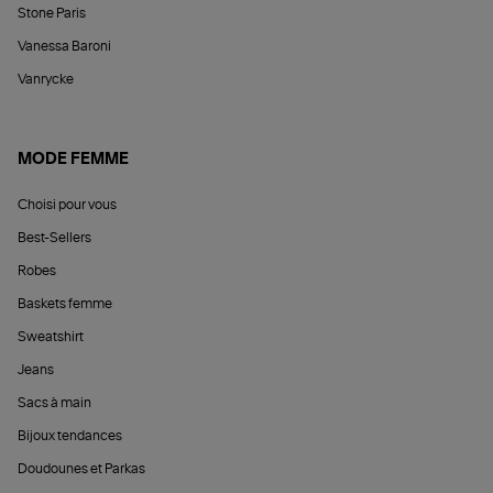
Stone Paris
Vanessa Baroni
Vanrycke
MODE FEMME
Choisi pour vous
Best-Sellers
Robes
Baskets femme
Sweatshirt
Jeans
Sacs à main
Bijoux tendances
Doudounes et Parkas