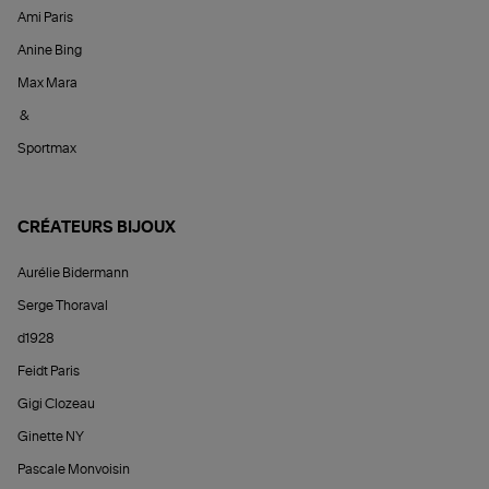
Ami Paris
Anine Bing
Max Mara
&
Sportmax
CRÉATEURS BIJOUX
Aurélie Bidermann
Serge Thoraval
d1928
Feidt Paris
Gigi Clozeau
Ginette NY
Pascale Monvoisin