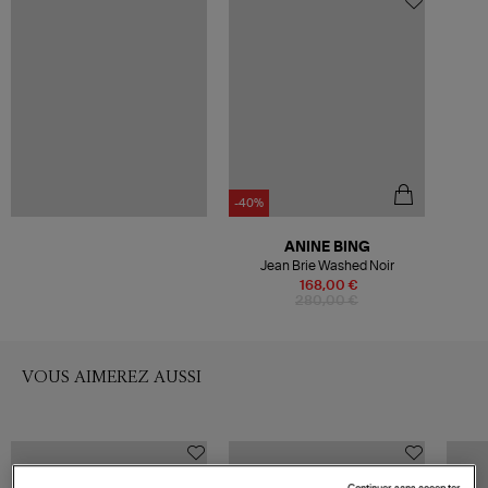
-40%
ANINE BING
Jean Brie Washed Noir
168,00 €
280,00 €
VOUS AIMEREZ AUSSI