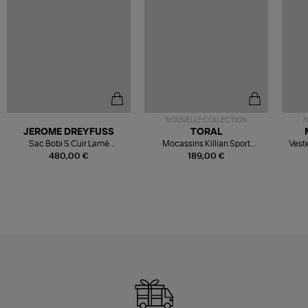
NOUVELLE COLLECTION
N
JEROME DREYFUSS
TORAL
Sac Bobi S Cuir Lamé
Mocassins Killian Sport
Veste
Champagne
Mousse
480,00 €
189,00 €