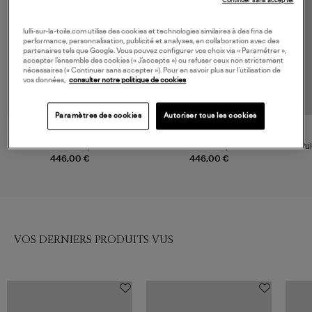
Continuer sans accepter
lulli-sur-la-toile.com utilise des cookies et technologies similaires à des fins de
performance, personnalisation, publicité et analyses, en collaboration avec des
partenaires tels que Google. Vous pouvez configurer vos choix via « Paramétrer »,
accepter l’ensemble des cookies (« J’accepte ») ou refuser ceux non strictement
nécessaires (« Continuer sans accepter »). Pour en savoir plus sur l’utilisation de
vos données,
consulter notre politique de cookies
Paramètres des cookies
Autoriser tous les cookies
CT PLAGE
CT PLAGE
Pull C.Grey
Pull L.Grey
Pul
446,00 €
446,00 €
VOS DERNIERS PRODUITS VUS