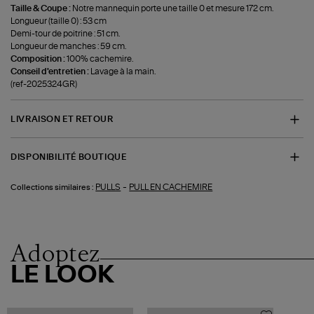
Taille & Coupe :
Notre mannequin porte une taille 0 et mesure 172 cm.
Longueur (taille 0) : 53 cm
Demi-tour de poitrine : 51 cm.
Longueur de manches : 59 cm.
Composition :
100% cachemire.
Conseil d'entretien :
Lavage à la main.
(ref-2025324GR)
LIVRAISON ET RETOUR
DISPONIBILITÉ BOUTIQUE
-
PULLS
PULL EN CACHEMIRE
Collections similaires :
Adoptez
LE LOOK