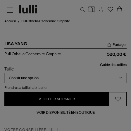
Aller au contenu principal
Accueil
Pull Othelia Cachemire Graphite
LISA YANG
Partager
Pull
Pull Othelia Cachemire Graphite
520,00 €
Othelia
Cachemire
Guide des tailles
Graphite
Taille
Prendre sa taille habituelle.
AJOUTER AU PANIER
VOIR DISPONIBILITÉ EN BOUTIQUE
VOTRE CONSEILLÈRE LULLI