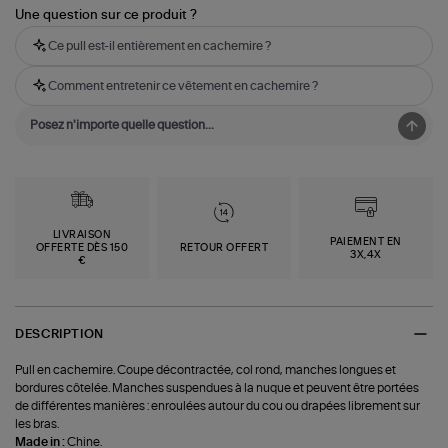
Une question sur ce produit ?
Ce pull est-il entièrement en cachemire ?
Comment entretenir ce vêtement en cachemire ?
LIVRAISON
PAIEMENT EN
OFFERTE DÈS 150
RETOUR OFFERT
3X,4X
€
DESCRIPTION
Pull en cachemire. Coupe décontractée, col rond, manches longues et
bordures côtelée. Manches suspendues à la nuque et peuvent être portées
de différentes manières : enroulées autour du cou ou drapées librement sur
les bras.
Made in :
Chine.