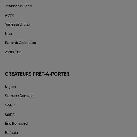
Jeanne Vouland
Autry
Vanessa Bruno
Ugg
Baobab Collection
Assouline
CRÉATEURS PRÊT-À-PORTER
Kujten
Samsoe Samsoe
Soeur
Ganni
Éric Bompard
Barbour