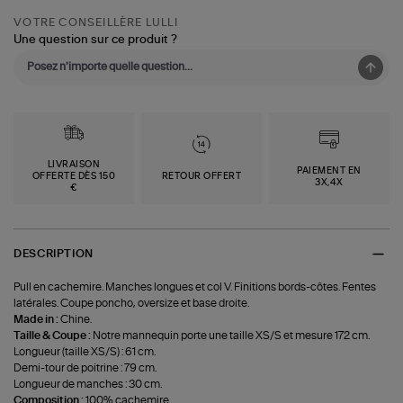
VOTRE CONSEILLÈRE LULLI
Une question sur ce produit ?
LIVRAISON
PAIEMENT EN
OFFERTE DÈS 150
RETOUR OFFERT
3X,4X
€
DESCRIPTION
Pull en cachemire. Manches longues et col V. Finitions bords-côtes. Fentes
latérales. Coupe poncho, oversize et base droite.
Made in :
Chine.
Taille & Coupe :
Notre mannequin porte une taille XS/S et mesure 172 cm.
Longueur (taille XS/S) : 61 cm.
Demi-tour de poitrine : 79 cm.
Longueur de manches : 30 cm.
Composition :
100% cachemire.