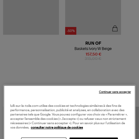
-50%
RUN OF
Baskets Ivory W Beige
157,50 €
315,00 €
VOS DERNIERS PRODUITS VUS
Continuer sans accepter
lulli-sur-la-toile.com utilise des cookies et technologies similaires à des fins de
performance, personnalisation, publicité et analyses, en collaboration avec des
partenaires tels que Google. Vous pouvez configurer vos choix via « Paramétrer »,
accepter l’ensemble des cookies (« J’accepte ») ou refuser ceux non strictement
nécessaires (« Continuer sans accepter »). Pour en savoir plus sur l’utilisation de
vos données,
consulter notre politique de cookies