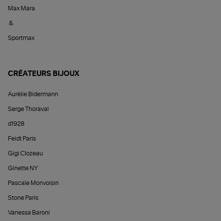
Max Mara
&
Sportmax
CRÉATEURS BIJOUX
Aurélie Bidermann
Serge Thoraval
d1928
Feidt Paris
Gigi Clozeau
Ginette NY
Pascale Monvoisin
Stone Paris
Vanessa Baroni