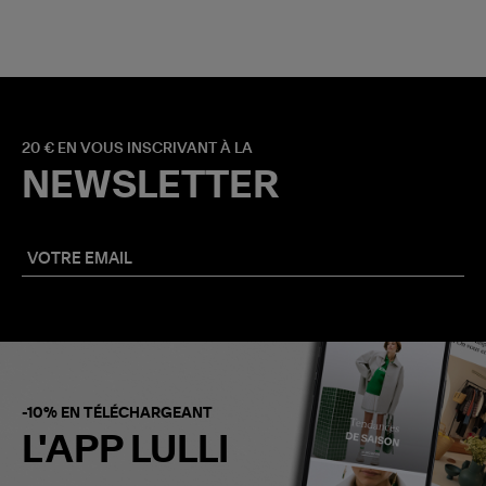
20 € EN VOUS INSCRIVANT À LA
NEWSLETTER
-10% EN TÉLÉCHARGEANT
L'APP LULLI