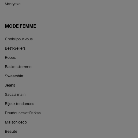
Vanrycke
MODE FEMME
Choisi pour vous
Best-Sellers
Robes
Baskets femme
Sweatshirt
Jeans
Sacs à main
Bijoux tendances
Doudounes et Parkas
Maison déco
Beauté