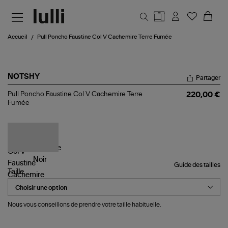
Aller au contenu principal
Accueil
Pull Poncho Faustine Col V Cachemire Terre Fumée
NOTSHY
Partager
Pull
Pull Poncho Faustine Col V Cachemire Terre
220,00 €
Poncho
Fumée
Faustine
Col
V
Cachemire
Terre
Fumée
Guide des tailles
Taille
Nous vous conseillons de prendre votre taille habituelle.