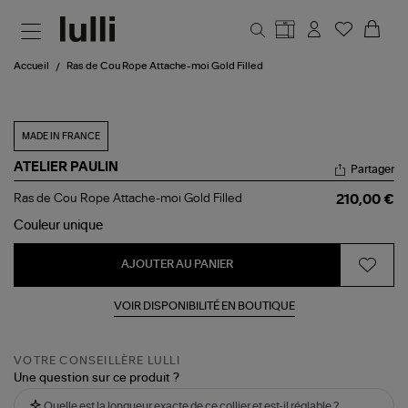
Aller au contenu principal
Accueil
Ras de Cou Rope Attache-moi Gold Filled
MADE IN FRANCE
ATELIER PAULIN
Partager
Ras
Ras de Cou Rope Attache-moi Gold Filled
210,00 €
de
Cou
Couleur
unique
Rope
Attache-
AJOUTER AU PANIER
moi
Gold
Filled
VOIR DISPONIBILITÉ EN BOUTIQUE
VOTRE CONSEILLÈRE LULLI
Une question sur ce produit ?
Quelle est la longueur exacte de ce collier et est-il réglable ?