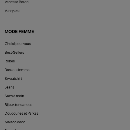
Vanessa Baroni
Vanrycke
MODE FEMME
Choisi pour vous
Best-Sellers
Robes
Baskets femme
Sweatshirt
Jeans
Sacs à main
Bijoux tendances
Doudounes et Parkas
Maison déco