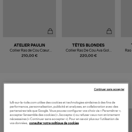
ATELIER PAULIN
TÊTES BLONDES
Collier Ras de Cou Cœur
Collier Ras De Cou Ava Gold
Ras 
Attache moi Gold Filled
Spinelle Gold 38 cm
210,00 €
220,00 €
VOS DERNIERS PRODUITS VUS
Continuer sans accepter
lulli-sur-la-toile.com utilise des cookies et technologies similaires à des fins de
performance, personnalisation, publicité et analyses, en collaboration avec des
partenaires tels que Google. Vous pouvez configurer vos choix via « Paramétrer »,
accepter l’ensemble des cookies (« J’accepte ») ou refuser ceux non strictement
nécessaires (« Continuer sans accepter »). Pour en savoir plus sur l’utilisation de
vos données,
consulter notre politique de cookies