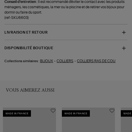
Conseil d'entretien :
Il est recommandé d'éviter le contact avec les produits
ménagers, les cosmétiques, la mer ou la piscine et de retirer vos bijoux pour
dormir ou faire du sport.
(ref-SKU6603)
LIVRAISON ET RETOUR
DISPONIBILITÉ BOUTIQUE
-
-
BIJOUX
COLLIERS
COLLIERS RAS DE COU
Collections similaires :
VOUS AIMEREZ AUSSI
MADE IN FRANCE
MADE IN FRANCE
MADE 