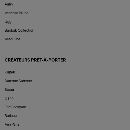
Autry
Vanessa Bruno
Ugg
Baobab Collection
Assouline
CRÉATEURS PRÊT-À-PORTER
Kujten
Samsoe Samsoe
Soeur
Ganni
Éric Bompard
Barbour
Ami Paris