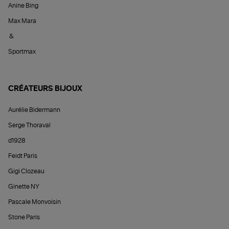
Anine Bing
Max Mara
&
Sportmax
CRÉATEURS BIJOUX
Aurélie Bidermann
Serge Thoraval
d1928
Feidt Paris
Gigi Clozeau
Ginette NY
Pascale Monvoisin
Stone Paris