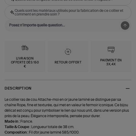
Quels sont les matériaux utilisés pour la fabrication de ce collier et
comment en prendre soin ?
LIVRAISON
PAIEMENT EN
OFFERTE DÈS 150
RETOUR OFFERT
3X,4X
€
DESCRIPTION
Le collier ras de cou Attache-moi en or jaune laminé se distingue par sa
chaîne Rope, fine et texturée, qui met en valeur le fermoir iconique. Ce bijou
délicat est conçu pour symboliser le lien qui nous unit, dans une version plus
près de la peau. Élégance intemporelle, pensée pour durer.
Made in :
France.
Taille & Coupe :
Longueur totale de 38 cm.
Composition :
Fil d'or jaune laminé 585/1000.