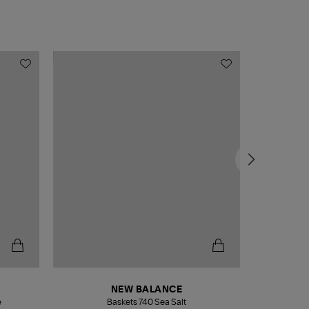
NEW BALANCE
e
Baskets 740 Sea Salt
Veste