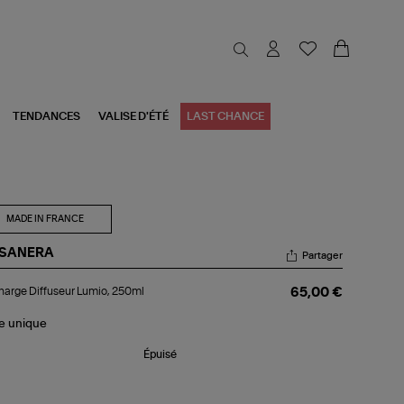
TENDANCES
VALISE D'ÉTÉ
LAST CHANCE
MADE IN FRANCE
SANERA
Partager
charge
arge Diffuseur Lumio, 250ml
65,00 €
fuseur
io,
0ml
le
unique
Épuisé