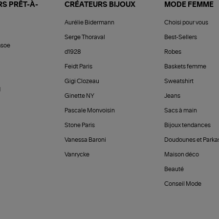
S PRÊT-À-
CRÉATEURS BIJOUX
MODE FEMME
Aurélie Bidermann
Choisi pour vous
Serge Thoraval
Best-Sellers
soe
d1928
Robes
Feidt Paris
Baskets femme
Gigi Clozeau
Sweatshirt
d
Ginette NY
Jeans
Pascale Monvoisin
Sacs à main
Stone Paris
Bijoux tendances
Vanessa Baroni
Doudounes et Parka
Vanrycke
Maison déco
Beauté
Conseil Mode