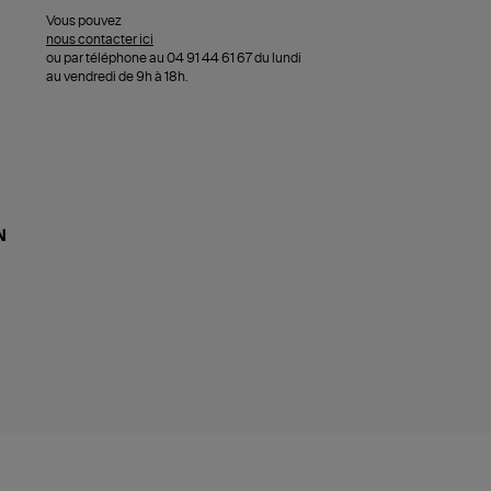
Vous pouvez
nous contacter ici
ou par téléphone au 04 91 44 61 67 du lundi
au vendredi de 9h à 18h.
N