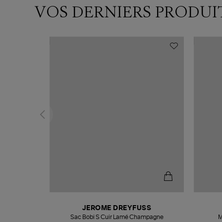
VOS DERNIERS PRODUI
N
JEROME DREYFUSS
te
Sac Bobi S Cuir Lamé Champagne
M