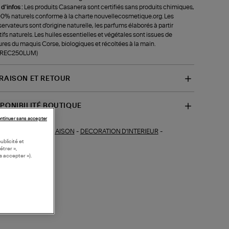
 d'infos :
Les produits Casanera sont certifiés sans produits chimiques,
00% naturels conforme à la charte nouvellecosmetique.org. Les
ervateurs sont d'origine naturelle, les parfums élaborés à partir
tifs naturels. Les huiles essentielles et végétales sont issues de
ures du maquis Corse, biologiques et récoltées à la main.
f-REC250LUM)
VRAISON ET RETOUR
SPONIBILITÉ BOUTIQUE
ntinuer sans accepter
MAISON
-
DECORATION D'INTERIEUR
-
ections similaires :
ublicité et
FUSEURS
étrer »,
s accepter »).