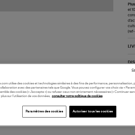
Plus
et 1
cons
d’ac
cult
(re
LI
DI
Co
Coll
oile.com utilise des cookies et technologies similaires à des fins de performance, personnalisation, p
DIF
collaboration avec des partenaires tels que Google. Vous pouvez configurer vos choix via « Param
semble des cookies (« J’accepte ») ou refuser ceux non strictement nécessaires (« Continuer san
 plus sur l’utilisation de vos données,
consulter notre politique de cookies
Paramètres des cookies
Autoriser tous les cookies