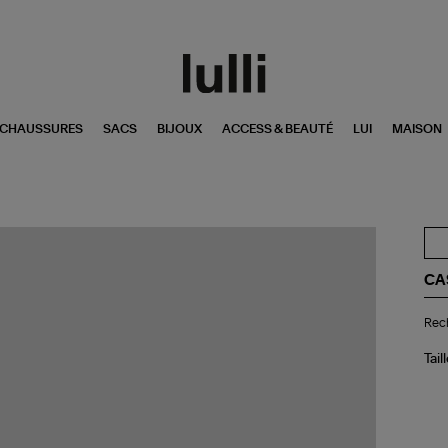
CHAUSSURES
SACS
BIJOUX
ACCESS & BEAUTÉ
LUI
MAISON
CA
Re
Rech
Dif
Lum
25
Tail