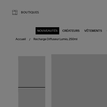
Aller au contenu principal
BOUTIQUES
NOUVEAUTÉS
CRÉATEURS
VÊTEMENTS
Accueil
Recharge Diffuseur Lumio, 250ml