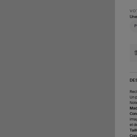
VOT
Une
DE
Rech
Un p
Note
Made
Cons
imag
et d
Tail
Cons