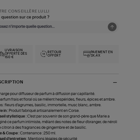
RE CONSEILLÈRE LULLI
 question sur ce produit ?
LIVRAISON
RETOUR
PAIEMENT EN
OFFERTE DÈS
OFFERT
3X,4X
150 €
SCRIPTION
arge pour diffuseur de parfum à diffusion par capillarité.
arfum frais et floral où se mêlent hespérides, fleurs, épices et ambre.
s : fleurs d’agrumes, basilic, immortelle, musc blanc, ambre.
 in :
Produit fabriqué artisanalement en Corse.
eil stylistique :
C'est par souvenir de son grand-père que Marie a
iné ce parfum intimiste, mêlant des notes de fleur d'oranger, de néroli
e citron à des fragrances de gingembre et de basilic.
le & Coupe :
Contenance : 250 ml.
eil d'entretien :
Mentions légales de sécurité