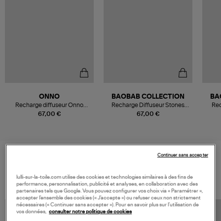
ONNO
BAOBAB COLLECTION
BA
Recharge diffuseur Onno
Recharge Diffuseur Stones
Rec
500ml Sauge
Marble, 500ml
67,00 €
67,00 €
Continuer sans accepter
VOS DERNIERS PRODUITS VUS
lulli-sur-la-toile.com utilise des cookies et technologies similaires à des fins de
performance, personnalisation, publicité et analyses, en collaboration avec des
partenaires tels que Google. Vous pouvez configurer vos choix via « Paramétrer »,
accepter l’ensemble des cookies (« J’accepte ») ou refuser ceux non strictement
nécessaires (« Continuer sans accepter »). Pour en savoir plus sur l’utilisation de
vos données,
consulter notre politique de cookies