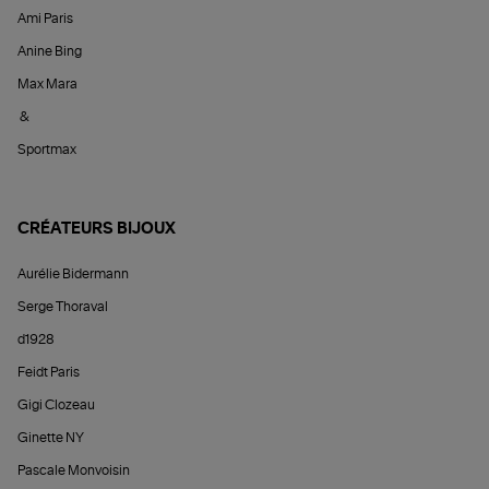
Ami Paris
Anine Bing
Max Mara
&
Sportmax
CRÉATEURS BIJOUX
Aurélie Bidermann
Serge Thoraval
d1928
Feidt Paris
Gigi Clozeau
Ginette NY
Pascale Monvoisin