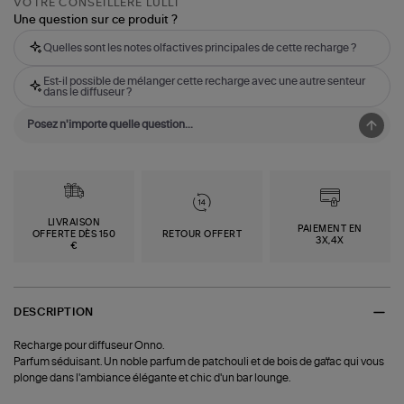
VOTRE CONSEILLÈRE LULLI
Une question sur ce produit ?
Quelles sont les notes olfactives principales de cette recharge ?
Est-il possible de mélanger cette recharge avec une autre senteur
dans le diffuseur ?
LIVRAISON
PAIEMENT EN
OFFERTE DÈS 150
RETOUR OFFERT
3X,4X
€
DESCRIPTION
Recharge pour diffuseur Onno.
Parfum séduisant. Un noble parfum de patchouli et de bois de gaïac qui vous
plonge dans l'ambiance élégante et chic d'un bar lounge.