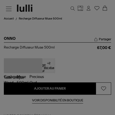
Aller au contenu principal
Accueil
Recharge Diffuseur Muse 500ml
ONNO
Partager
Recharge
Recharge Diffuseur Muse 500ml
67,00 €
Diffuseur
Muse
500ml
+
2
Voir plus
Taille
unique
AJOUTER AU PANIER
VOIR DISPONIBILITÉ EN BOUTIQUE