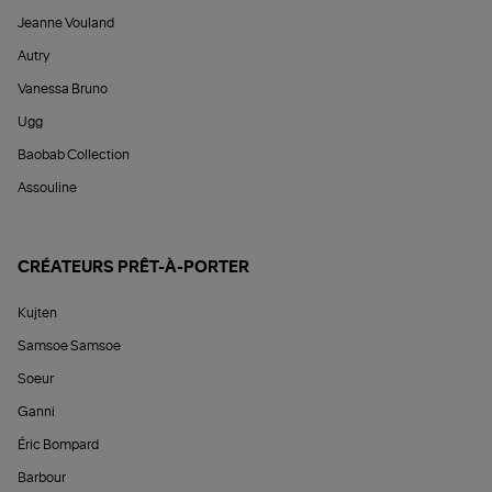
Jeanne Vouland
Autry
Vanessa Bruno
Ugg
Baobab Collection
Assouline
CRÉATEURS PRÊT-À-PORTER
Kujten
Samsoe Samsoe
Soeur
Ganni
Éric Bompard
Barbour