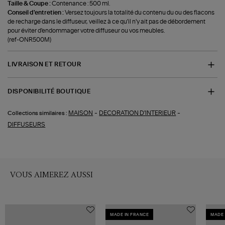
Taille & Coupe :
Contenance : 500 ml.
Conseil d'entretien :
Versez toujours la totalité du contenu du ou des flacons
de recharge dans le diffuseur, veillez à ce qu'il n'y ait pas de débordement
pour éviter d'endommager votre diffuseur ou vos meubles.
(ref-ONR500M)
LIVRAISON ET RETOUR
DISPONIBILITÉ BOUTIQUE
-
-
MAISON
DECORATION D'INTERIEUR
Collections similaires :
DIFFUSEURS
VOUS AIMEREZ AUSSI
MADE IN FRANCE
MADE 