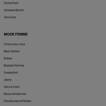
Stone Paris
Vanessa Baroni
Vanrycke
MODE FEMME
Choisi pour vous
Best-Sellers
Robes
Baskets femme
Sweatshirt
Jeans
Sacs à main
Bijoux tendances
Doudounes et Parkas