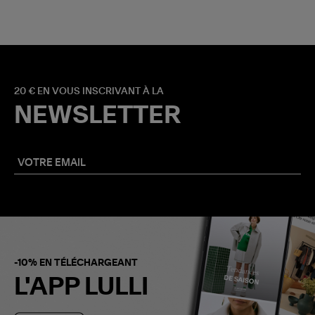
20 € EN VOUS INSCRIVANT À LA
NEWSLETTER
-10% EN TÉLÉCHARGEANT
L'APP LULLI