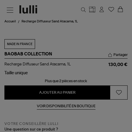
Aller au contenu principal
Accueil
Recharge Diffuseur Sand Atacama, 1L
MADE IN FRANCE
BAOBAB COLLECTION
Partager
Recharge
Recharge Diffuseur Sand Atacama, 1L
130,00 €
Diffuseur
Sand
Taille
unique
Atacama,
Plus que 2 pièces en stock
1L
AJOUTER AU PANIER
VOIR DISPONIBILITÉ EN BOUTIQUE
VOTRE CONSEILLÈRE LULLI
Une question sur ce produit ?