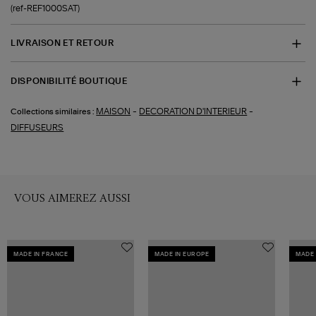
(ref-REF1000SAT)
LIVRAISON ET RETOUR
DISPONIBILITÉ BOUTIQUE
-
-
MAISON
DECORATION D'INTERIEUR
Collections similaires :
DIFFUSEURS
VOUS AIMEREZ AUSSI
MADE IN FRANCE
MADE IN EUROPE
MADE 