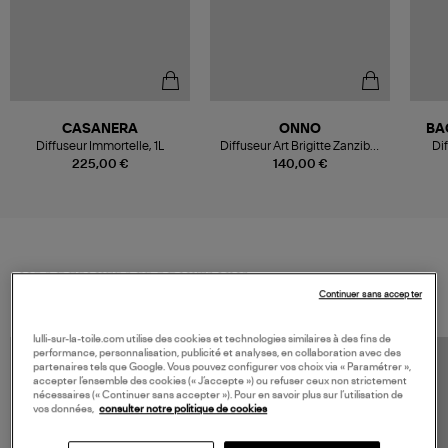
CASANERA
ONNO
BA
Diffuseur Immortelle, 1L
Diffuseur Art Brigitte Zanzibar
Di
500ml
225,00 €
140,00 €
VOS DERNIERS PRODUITS VUS
Continuer sans accepter
lulli-sur-la-toile.com utilise des cookies et technologies similaires à des fins de
performance, personnalisation, publicité et analyses, en collaboration avec des
partenaires tels que Google. Vous pouvez configurer vos choix via « Paramétrer »,
accepter l’ensemble des cookies (« J’accepte ») ou refuser ceux non strictement
nécessaires (« Continuer sans accepter »). Pour en savoir plus sur l’utilisation de
vos données,
consulter notre politique de cookies