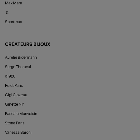
Max Mara
&
Sportmax
CRÉATEURS BIJOUX
Aurélie Bidermann
Serge Thoraval
d1928
Feidt Paris
Gigi Clozeau
Ginette NY
Pascale Monvoisin
Stone Paris
Vanessa Baroni