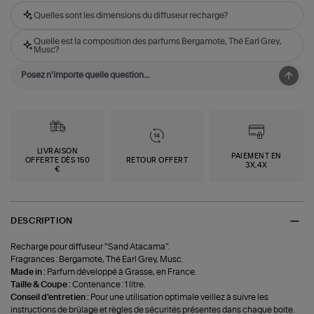
Quelles sont les dimensions du diffuseur recharge?
Quelle est la composition des parfums Bergamote, Thé Earl Grey,
Musc?
LIVRAISON
PAIEMENT EN
OFFERTE DÈS 150
RETOUR OFFERT
3X,4X
€
DESCRIPTION
Recharge pour diffuseur "Sand Atacama".
Fragrances : Bergamote, Thé Earl Grey, Musc.
Made in :
Parfum développé à Grasse, en France.
Taille & Coupe :
Contenance : 1 litre.
Conseil d'entretien :
Pour une utilisation optimale veillez à suivre les
instructions de brûlage et règles de sécurités présentes dans chaque boite.