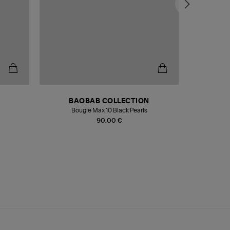
BAOBAB COLLECTION
Bougie Max 10 Black Pearls
Paréo Fou
90,00 €