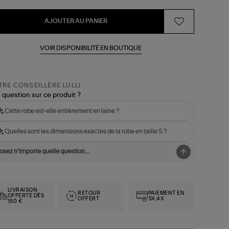
AJOUTER AU PANIER
VOIR DISPONIBILITÉ EN BOUTIQUE
RE CONSEILLÈRE LULLI
 question sur ce produit ?
Cette robe est-elle entièrement en laine ?
Quelles sont les dimensions exactes de la robe en taille S ?
LIVRAISON
RETOUR
PAIEMENT EN
OFFERTE DÈS
OFFERT
3X,4X
150 €