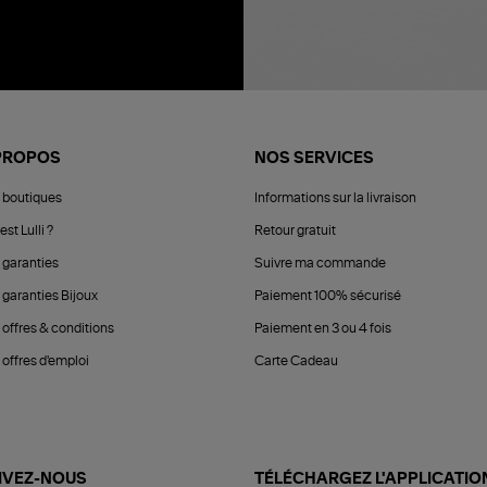
PROPOS
NOS SERVICES
 boutiques
Informations sur la livraison
est Lulli ?
Retour gratuit
 garanties
Suivre ma commande
 garanties Bijoux
Paiement 100% sécurisé
 offres & conditions
Paiement en 3 ou 4 fois
offres d'emploi
Carte Cadeau
IVEZ-NOUS
TÉLÉCHARGEZ L'APPLICATIO