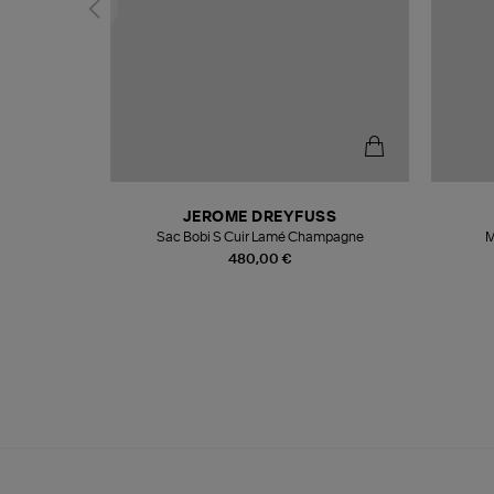
T
JEROME DREYFUSS
k
Sac Bobi S Cuir Lamé Champagne
M
480,00 €