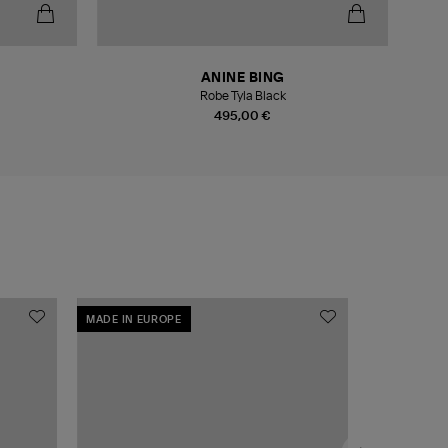
-5
ANINE BING
Robe Tyla Black
495,00 €
MADE IN EUROPE
MADE IN EU