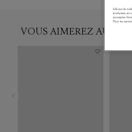
lulli-sur-la-t
analyses, en 
accepter l’en
Pour en savoir
VOUS AIMEREZ AUSSI