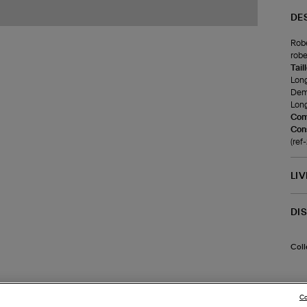
DE
Robe
robe
Tail
Long
Demi
Long
Com
Cons
(re
LI
DI
Coll
Co