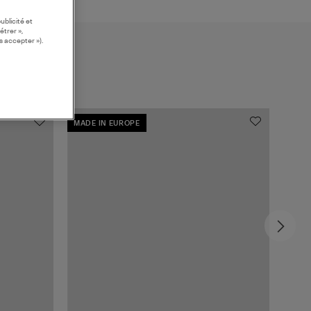
ublicité et
étrer »,
s accepter »).
MADE IN EUROPE