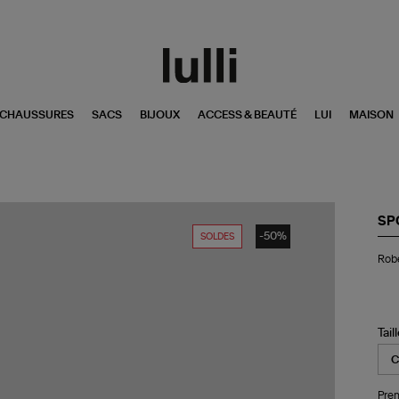
CHAUSSURES
SACS
BIJOUX
ACCESS & BEAUTÉ
LUI
MAISON
SP
-50%
SOLDES
Ro
Robe
Co
Da
Lai
Bla
Tail
Pren