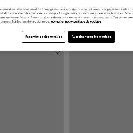
oile.com utilise des cookies et technologies similaires à des fins de performance, personnalisation, p
collaboration avec des partenaires tels que Google. Vous pouvez configurer vos choix via « Param
semble des cookies (« J’accepte ») ou refuser ceux non strictement nécessaires (« Continuer san
 plus sur l’utilisation de vos données,
consulter notre politique de cookies
Paramètres des cookies
Autoriser tous les cookies