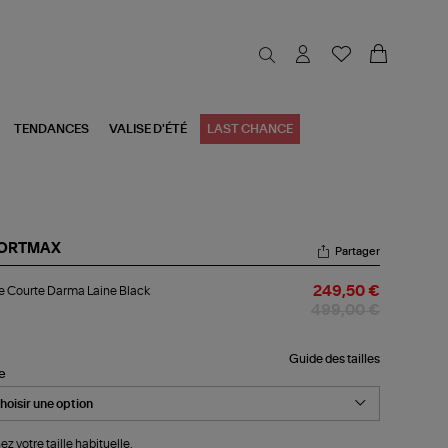
TENDANCES
VALISE D'ÉTÉ
LAST CHANCE
ORTMAX
Partager
be
 Courte Darma Laine Black
249,50 €
urte
rma
499,00 €
ne
ck
Guide des tailles
le
ez votre taille habituelle.