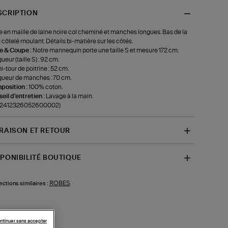
SCRIPTION
 en maille de laine noire col cheminé et manches longues. Bas de la
 côtelé moulant. Détails bi-matière sur les côtés.
le & Coupe :
Notre mannequin porte une taille S et mesure 172 cm.
ueur (taille S) : 92 cm.
-tour de poitrine : 52 cm.
ueur de manches : 70 cm.
position :
100% coton.
eil d'entretien :
Lavage à la main.
f-2412326052600002)
VRAISON ET RETOUR
SPONIBILITÉ BOUTIQUE
ROBES
ections similaires :
ntinuer sans accepter