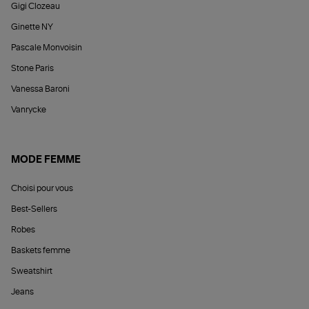
Gigi Clozeau
Ginette NY
Pascale Monvoisin
Stone Paris
Vanessa Baroni
Vanrycke
MODE FEMME
Choisi pour vous
Best-Sellers
Robes
Baskets femme
Sweatshirt
Jeans