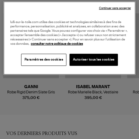
Continuer sans accepter
MADE IN EUROPE
lulli-sur-la-toile.com utilise des cookies et technologies similaires à des fins de
performance, personnalisation, publicité et analyses, en collaboration avec des
partenaires tels que Google. Vous pouvez configurer vos choix via « Paramétrer »,
accepter l’ensemble des cookies (« J’accepte ») ou refuser ceux non strictement
nécessaires (« Continuer sans accepter »). Pour en savoir plus sur l’utilisation de
vos données,
consulter notre politique de cookies
Paramètres des cookies
Autoriser tous les cookies
GANNI
ISABEL MARANT
Robe Rigid Denim Slate Gris
Robe Marielle Black, Vestiaire
Rob
375,00 €
395,00 €
VOS DERNIERS PRODUITS VUS