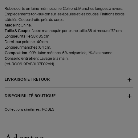
Robe courte en laine mérinos unie. Col rond. Manches longues à revers.
Empiècements ton-sur-ton sur les épaules et les coudes. Finitions bords
côtelés. Coupe droite près du corps.
Made in :
Chine.
Taille & Coupe :
Notre mannequin porte une taille 38 et mesure 172 cm.
Longueur (taille 38) : 85 cm
Demi tour poitrine : 40 cm
Longueur manches : 64 cm.
Composition :
93% laine mérinos, 6% polyamide, 1% élasthanne.
Conseil d'entretien :
Lavage à la main.
(ref-RO0619FAB3L07E02AN)
LIVRAISON ET RETOUR
DISPONIBILITÉ BOUTIQUE
ROBES
Collections similaires :