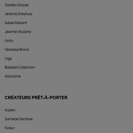
Golden Goose
Jérôme Dreyfuss
Isabel Marant
Jeanne Vouland
Autry
Vanessa Bruno
Ugg
Baobab Collection
Assouline
CRÉATEURS PRÊT-À-PORTER
Kujten
Samsoe Samsoe
Soeur