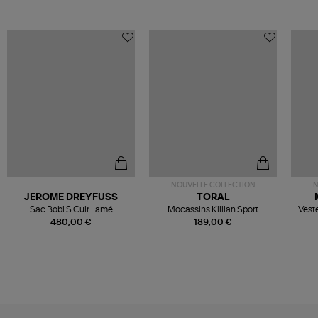
NOUVELLE COLLECTION
N
JEROME DREYFUSS
TORAL
Sac Bobi S Cuir Lamé
Mocassins Killian Sport
Veste
Champagne
Mousse
480,00 €
189,00 €