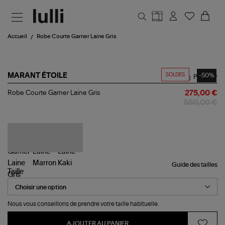
Aller au contenu principal
Accueil
Robe Courte Garner Laine Gris
SOLDES
-50%
MARANT ÉTOILE
Partager
Robe
Robe Courte Garner Laine Gris
275,00 €
Courte
550,00 €
Garner
Laine
Gris
Guide des tailles
Taille
Nous vous conseillons de prendre votre taille habituelle.
AJOUTER AU PANIER