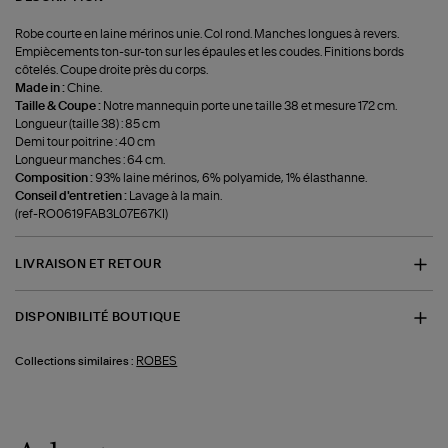
Robe courte en laine mérinos unie. Col rond. Manches longues à revers.
Empiècements ton-sur-ton sur les épaules et les coudes. Finitions bords
côtelés. Coupe droite près du corps.
Made in :
Chine.
Taille & Coupe :
Notre mannequin porte une taille 38 et mesure 172 cm.
Longueur (taille 38) : 85 cm
Demi tour poitrine : 40 cm
Longueur manches : 64 cm.
Composition :
93% laine mérinos, 6% polyamide, 1% élasthanne.
Conseil d'entretien :
Lavage à la main.
(ref-RO0619FAB3L07E67KI)
LIVRAISON ET RETOUR
DISPONIBILITÉ BOUTIQUE
ROBES
Collections similaires :