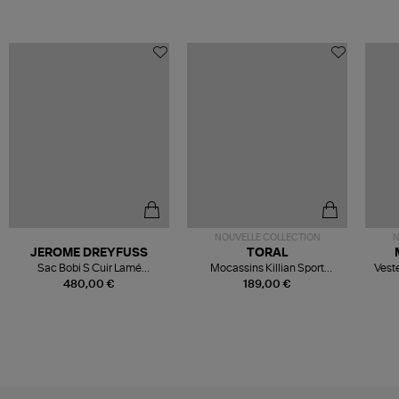
NOUVELLE COLLECTION
N
JEROME DREYFUSS
TORAL
Sac Bobi S Cuir Lamé
Mocassins Killian Sport
Veste
Champagne
Mousse
480,00 €
189,00 €