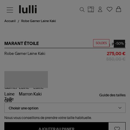
Aller au contenu principal
Accueil
Robe Garner Laine Kaki
SOLDES
-50%
MARANT ÉTOILE
Partager
Robe
Robe Garner Laine Kaki
275,00 €
Garner
550,00 €
Laine
Kaki
Guide des tailles
Taille
Nous vous conseillons de prendre votre taille habituelle.
AJOUTER AU PANIER