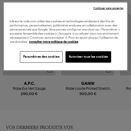
Continuer sans accepter
lulli-sur-la-toile.com utilise des cookies et technologies similaires à des fins de
performance, personnalisation, publicité et analyses, en collaboration avec des
partenaires tels que Google. Vous pouvez configurer vos choix via « Paramétrer »,
accepter l’ensemble des cookies (« J’accepte ») ou refuser ceux non strictement
nécessaires (« Continuer sans accepter »). Pour en savoir plus sur l’utilisation de
vos données,
consulter notre politique de cookies
Paramètres des cookies
Autoriser tous les cookies
A.P.C.
GANNI
Robe Evy Vert Sauge
Robe courte Printed Stretch
Ro
Buttoned Jadeite
290,00 €
300,00 €
VOS DERNIERS PRODUITS VUS