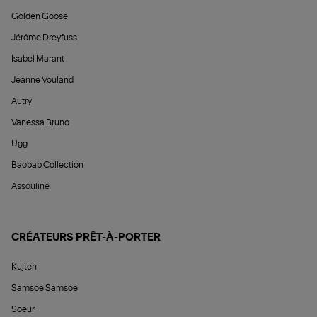
Golden Goose
Jérôme Dreyfuss
Isabel Marant
Jeanne Vouland
Autry
Vanessa Bruno
Ugg
Baobab Collection
Assouline
CRÉATEURS PRÊT-À-PORTER
Kujten
Samsoe Samsoe
Soeur