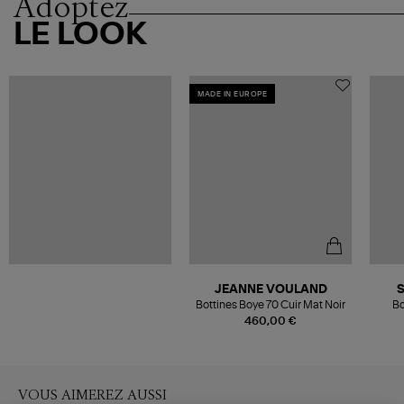
Adoptez
LE LOOK
MADE IN EUROPE
JEANNE VOULAND
Bottines Boye 70 Cuir Mat Noir
Bo
460,00 €
VOUS AIMEREZ AUSSI