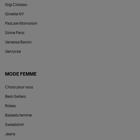
Gigi Clozeau
Ginette NY
Pascale Monvoisin
Stone Paris
Vanessa Baroni
Vanrycke
MODE FEMME
Choisi pour vous
Best-Sellers
Robes
Baskets femme
Sweatshirt
Jeans