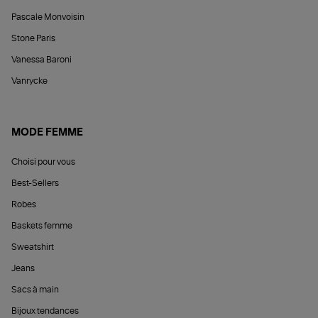
Pascale Monvoisin
Stone Paris
Vanessa Baroni
Vanrycke
MODE FEMME
Choisi pour vous
Best-Sellers
Robes
Baskets femme
Sweatshirt
Jeans
Sacs à main
Bijoux tendances