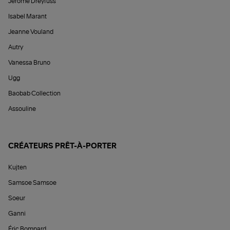
Jérôme Dreyfuss
Isabel Marant
Jeanne Vouland
Autry
Vanessa Bruno
Ugg
Baobab Collection
Assouline
CRÉATEURS PRÊT-À-PORTER
Kujten
Samsoe Samsoe
Soeur
Ganni
Éric Bompard