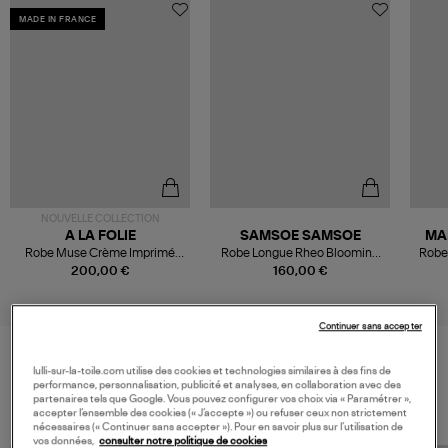
MADE IN FRANCE
NOUVELLE COLLECTION
A LA FOLIE
SAMSOE SAMSOE
MA
Robe Muse Crème Imprimé
Robe Longue Rheo Blooming
Robe 
Fleurie
Brown
200,00 €
160,00 €
Continuer sans accepter
lulli-sur-la-toile.com utilise des cookies et technologies similaires à des fins de
VOS DERNIERS PRODUITS VUS
performance, personnalisation, publicité et analyses, en collaboration avec des
partenaires tels que Google. Vous pouvez configurer vos choix via « Paramétrer »,
accepter l’ensemble des cookies (« J’accepte ») ou refuser ceux non strictement
nécessaires (« Continuer sans accepter »). Pour en savoir plus sur l’utilisation de
vos données,
consulter notre politique de cookies