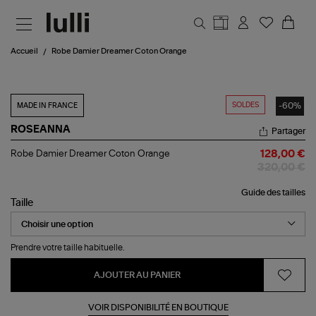
Aller au contenu principal
Accueil
Robe Damier Dreamer Coton Orange
SOLDES
-60%
MADE IN FRANCE
ROSEANNA
Partager
Robe
Robe Damier Dreamer Coton Orange
128,00 €
Damier
320,00 €
Dreamer
Coton
Guide des tailles
Orange
Taille
Prendre votre taille habituelle.
AJOUTER AU PANIER
VOIR DISPONIBILITÉ EN BOUTIQUE