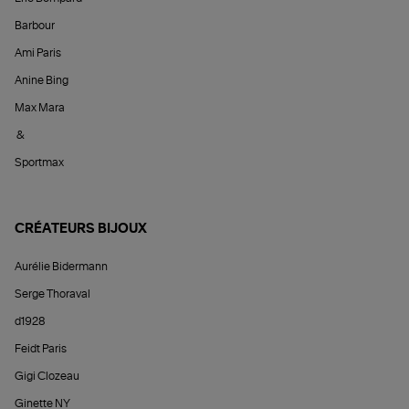
Barbour
Ami Paris
Anine Bing
Max Mara
&
Sportmax
CRÉATEURS BIJOUX
Aurélie Bidermann
Serge Thoraval
d1928
Feidt Paris
Gigi Clozeau
Ginette NY