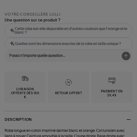
VOTRE CONSEILLÈRE LULLI
Une question sur ce produit ?
Cette robe est-elle disponible en d'autres couleurs que l'orange et le
blanc ?
Quelles sont les dimensions exactes de la robe en taille unique ?
LIVRAISON
PAIEMENT EN
OFFERTE DÈS 150
RETOUR OFFERT
3X,4X
€
DESCRIPTION
Robe longue en coton imprimé damier blanc et orange. Col tunisien avec
liens à nouer. Ceinture amovible à la taille. Coupe droite. Base droite avec