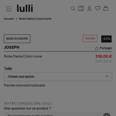
Aller au contenu principal
Accueil
Robe Dania Coton Ivoire
SOLDES
-60%
MADE IN EUROPE
JOSEPH
Partager
Robe
Robe Dania Coton Ivoire
318,00 €
Dania
795,00 €
Coton
Ivoire
Taille
Prendre votre taille habituelle.
VOTRE CONSEILLÈRE LULLI
Une question sur ce produit ?