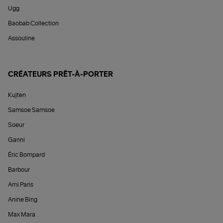
Ugg
Baobab Collection
Assouline
CRÉATEURS PRÊT-À-PORTER
Kujten
Samsoe Samsoe
Soeur
Ganni
Éric Bompard
Barbour
Ami Paris
Anine Bing
Max Mara