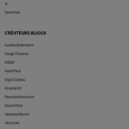
&
Sportmax
CRÉATEURS BIJOUX
Aurélie Bidermann
Serge Thoraval
d1928
Feidt Paris
Gigi Clozeau
Ginette NY
Pascale Monvoisin
Stone Paris
Vanessa Baroni
Vanrycke