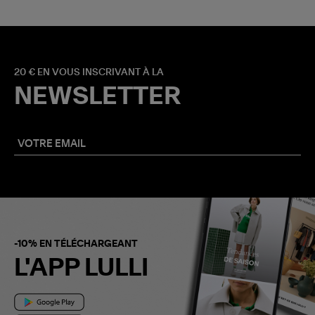
20 € EN VOUS INSCRIVANT À LA
NEWSLETTER
-10% EN TÉLÉCHARGEANT
L'APP LULLI