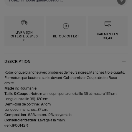
LIVRAISON
PAIEMENT EN
OFFERTE DÈS 150
RETOUR OFFERT
3X,4X
€
DESCRIPTION
Robe longue blanche avec broderies de fleurs noires. Manches trois-quarts.
Fermeture par boutons sur le devant. Col chemisier. Coupe droite. Base
droite.
Made in :
Roumanie.
Taille & Coupe :
Notre mannequin porte une taille 36 et mesure 175 cm.
Longueur (taille 36) : 120 cm.
Demi-tour de poitrine : 97 cm.
Longueur manches : 37 cm.
Composition :
88% coton, 12% polyamide.
Conseil d'entretien :
Lavage à la main.
(ref-JP001427)