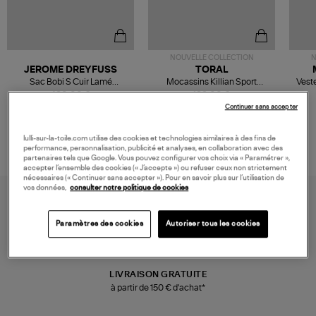
NOUVELLE COLLECTION
N
JEROME DREYFUSS
TORAL
Sac Bobi S Cuir Lamé
Mocassins Killian Sport
Veste
Champagne
Mousse
480,00 €
189,00 €
Continuer sans accepter
lulli-sur-la-toile.com utilise des cookies et technologies similaires à des fins de
performance, personnalisation, publicité et analyses, en collaboration avec des
partenaires tels que Google. Vous pouvez configurer vos choix via « Paramétrer »,
accepter l’ensemble des cookies (« J’accepte ») ou refuser ceux non strictement
nécessaires (« Continuer sans accepter »). Pour en savoir plus sur l’utilisation de
vos données,
consulter notre politique de cookies
Paramètres des cookies
Autoriser tous les cookies
LIVRAISON GRATUITE
à partir de 150 € d'achat*