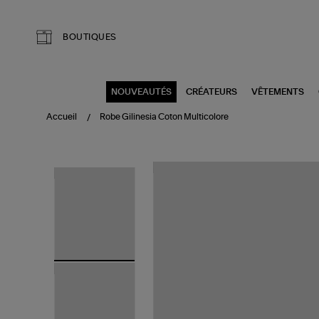
Aller au contenu principal
BOUTIQUES
NOUVEAUTÉS
CRÉATEURS
VÊTEMENTS
Accueil
Robe Gilinesia Coton Multicolore