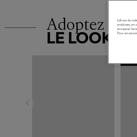
Adoptez
lulli-sur-la-t
analyses, en 
accepter l’en
LE LOOK
Pour en savoir
MADE I