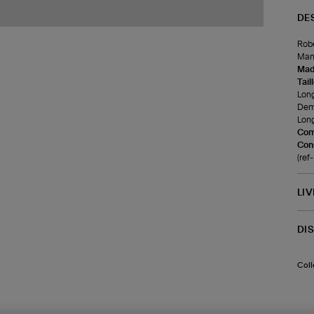
DE
Robe
Manc
Made
Tail
Long
Demi
Long
Com
Cons
(re
LI
DI
Coll