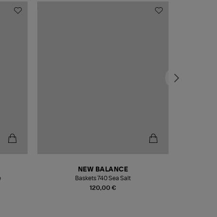
NEW BALANCE
e
Baskets 740 Sea Salt
Veste
120,00 €