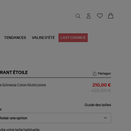
TENDANCES
VALISE D'ÉTÉ
LAST CHANCE
RANT ÉTOILE
Partager
be
 Gilinesia Coton Multicolore
210,00 €
inesia
ton
420,00 €
ticolore
Guide des tailles
le
dre votre taille habituelle.