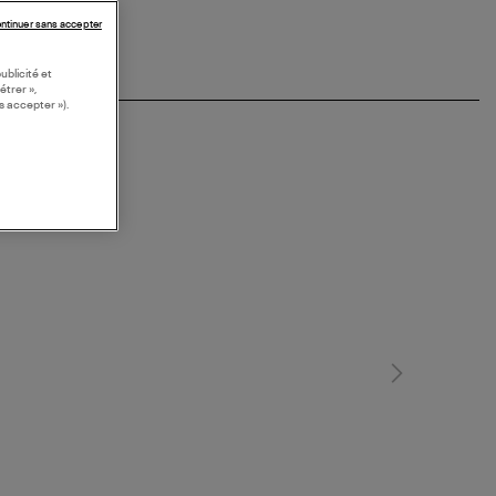
ntinuer sans accepter
ublicité et
étrer »,
s accepter »).