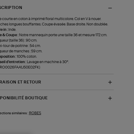
SCRIPTION
 courte en coton à imprimé floral multicolore. Col en V à nouer.
hes longues bouffantes. Coupe évasée. Base droite. Non doublée.
 in :
Inde.
le & Coupe :
Notre mannequin porte une taille 36 et mesure 172 cm.
ueur (taille 36) : 90 cm.
-tour de poitrine : 54 cm.
ueur de manches : 59 cm.
position :
100% coton.
eil d'entretien :
Lavage en machine à 30°.
f-RO0026FAA1J50E02FK)
VRAISON ET RETOUR
SPONIBILITÉ BOUTIQUE
ROBES
ections similaires :