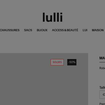
CHAUSSURES
SACS
BIJOUX
ACCESS & BEAUTÉ
LUI
MAISON
MA
-50%
SOLDES
Ro
Robe
Gil
Co
Mul
Tail
Pren