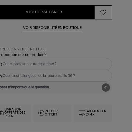
AJOUTER AU PANIER
VOIR DISPONIBILITÉ EN BOUTIQUE
RE CONSEILLÈRE LULLI
 question sur ce produit ?
Cette robe est-elle transparente ?
Quelle est la longueur de la robe en taille 36 ?
LIVRAISON
RETOUR
PAIEMENT EN
OFFERTE DÈS
OFFERT
3X,4X
150 €