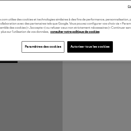
Co
oile.com utilise des cookies et technologies similaires à des fins de performance, personnalisation, p
collaboration avec des partenaires tels que Google. Vous pouvez configurer vos choix via « Param
semble des cookies (« J’accepte ») ou refuser ceux non strictement nécessaires (« Continuer san
 plus sur l’utilisation de vos données,
consulter notre politique de cookies
Paramètres des cookies
Autoriser tous les cookies
N FRANCE