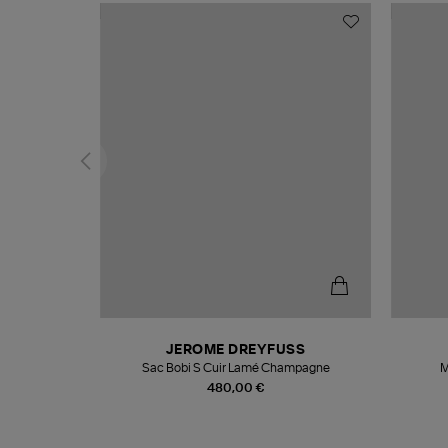
N
JEROME DREYFUSS
te
Sac Bobi S Cuir Lamé Champagne
M
480,00 €